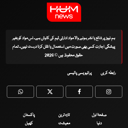
ہم نیوز پر شائع یا نشر ہونے والا مواد ادارتی ٹیم کی کاوش ہے۔ اس مواد کو بغیر
پیشگی اجازت کسی بھی صورت میں استعمال یا نقل کرنا درست نہیں۔ تمام
حقوق محفوظ ہیں © 2026
رابطہ کریں
پرائیویسی پالیسی
WhatsApp
Twitter
Facebook
Faceboo
صفحۂ اول
تازہ ترین
پاکستان
دنیا
معیشت
کھیل