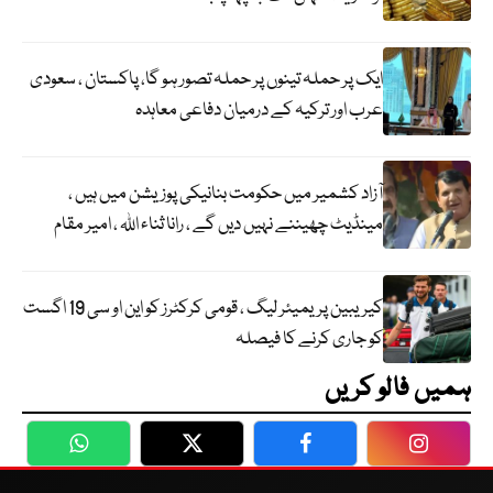
ایک پر حملہ تینوں پر حملہ تصور ہو گا، پاکستان ، سعودی
عرب اور ترکیہ کے درمیان دفاعی معاہدہ
آزاد کشمیر میں حکومت بنانیکی پوزیشن میں ہیں ،
مینڈیٹ چھیننے نہیں دیں گے ، رانا ثناء اللہ ، امیر مقام
کیریبین پریمیئر لیگ ، قومی کرکٹرز کو این او سی 19 اگست
کو جاری کرنے کا فیصلہ
ہمیں فالو کریں
WhatsApp
Twitter
Facebook
Faceboo