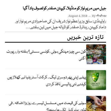
جیل میں مریم نواز کو منڈیلا، کیپٹن صفدر کو تصوف یاد آگیا
ویب ڈیسک
By
August 4, 2018
راولپنڈی: سابق وزیراعظم نواز شریف ان کی صاحبزادی مریم نواز اور
داماد کیپٹن ریٹائرڈ صفدر کو اڈیالہ جیل میں تین ہفتے…
تازہ ترین خبریں
کون سی چیز مہنگی ہوئی ،کونسی سستی؟ ہفتہ وار رپورٹ
آگئی
پہلے اپنی پھر دوسری لیگ ، کرکٹ آسٹریلیا نے کھلاڑیوں
کیلئے نئی پالیسی نافذ کر دی
سونے کی قیمت میں مسلسل تیسرے روز بڑا اضافہ ، فی
تولہ ریٹ کہاں تک جا پہنچا؟