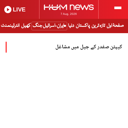
LIVE
7 Aug, 2026
صفحۂ اول
تازہ ترین
پاکستان
دنیا
ایران-اسرائیل جنگ
کھیل
انٹرٹینمنٹ
کیپٹن صفدر کے جیل میں مشاغل