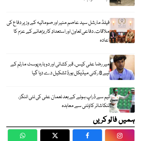
فیلڈ مارشل سید عاصم منیر اور صومالیہ کے وزیر دفاع کی
ملاقات، دفاعی تعاون اور استعدادِ کار بڑھانے کے عزم کا
اعادہ
میر رضا علی کیس، قبر کشائی اور دوبارہ پوسٹ مارٹم کے
لیے 8 رکنی میڈیکل بورڈ تشکیل دے دیا گیا
ٹیم سے ڈراپ ہونے کے بعد نعمان علی کی نئی اننگز،
لنکاشائر کاؤنٹی سے معاہدہ
ہمیں فالو کریں
WhatsApp
Twitter
Facebook
Faceboo