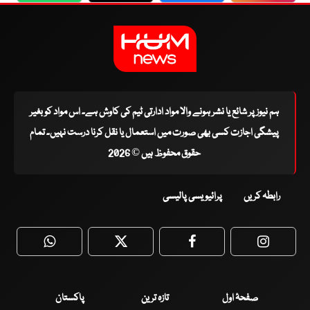
ہم نیوز پر شائع یا نشر ہونے والا مواد ادارتی ٹیم کی کاوش ہے۔ اس مواد کو بغیر
پیشگی اجازت کسی بھی صورت میں استعمال یا نقل کرنا درست نہیں۔ تمام
حقوق محفوظ ہیں © 2026
رابطہ کریں
پرائیویسی پالیسی
WhatsApp
Twitter
Facebook
Faceboo
صفحۂ اول
تازہ ترین
پاکستان