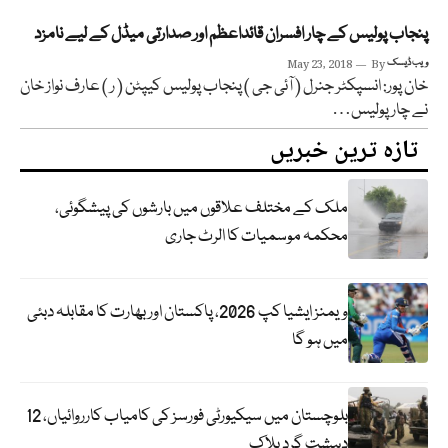
پنجاب پولیس کے چار افسران قائداعظم اور صدارتی میڈل کے لیے نامزد
ویب ڈیسک
By
May 23, 2018
خان پور: انسپکٹر جنرل ( آئی جی ) پنجاب پولیس کیپٹن ( ر ) عارف نواز خان
نے چار پولیس…
تازہ ترین خبریں
ملک کے مختلف علاقوں میں بارشوں کی پیشگوئی،
محکمہ موسمیات کا الرٹ جاری
ویمنز ایشیا کپ 2026، پاکستان اور بھارت کا مقابلہ دبئی
میں ہو گا
بلوچستان میں سیکیورٹی فورسز کی کامیاب کارروائیاں، 12
دہشت گرد ہلاک