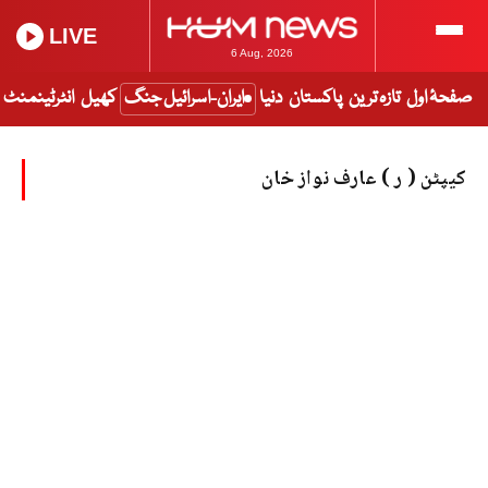
LIVE
6 Aug, 2026
صفحۂ اول
تازہ ترین
پاکستان
دنیا
ایران-اسرائیل جنگ
کھیل
انٹرٹینمنٹ
کیپٹن ( ر ) عارف نواز خان