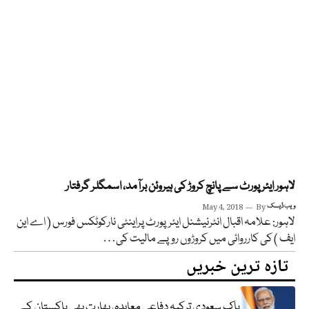
لاہور ایئر پورٹ سے پانچ کروڑ کی ہیروئن برآمد، اسمگلر گرفتار
ویب ڈیسک
By
May 4, 2018
لاہور: علامہ اقبال انٹرنیشنل ایئرپورٹ پراینٹی نارکوٹکس فورس ( اے این
ایف ) کی کارروائی میں کروڑوں روپے مالیت کی…
تازہ ترین خبریں
پاک سعودی ترکیہ دفاعی معاہدہ، بھارت بھی پاکستان کے