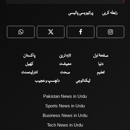
رابطہ کریں
پرائیویسی پالیسی
WhatsApp
Twitter
Facebook
Faceboo
صفحۂ اول
تازہ ترین
پاکستان
دنیا
معیشت
کھیل
تعلیم
صحت
انٹرٹینمنٹ
ٹیکنالوجی
دلچسپ و عجیب
Pakistan News in Urdu
Sports News in Urdu
Business News in Urdu
Tech News in Urdu