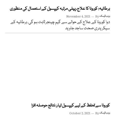
برطانیہ: کورونا کا علاج، پہلی مرتبہ کیپسول کے استعمال کی منظوری
ویب ڈیسک
By
November 4, 2021
دوا کورونا کے علاج کے حوالے سے گیم چینجر ثابت ہو گی، برطانیہ کے
سیکریٹری صحت ساجد جاوید
کورونا سے تحفظ کے لیے کیپسول تیار: نتائج حوصلہ افزا
ویب ڈیسک
By
October 2, 2021