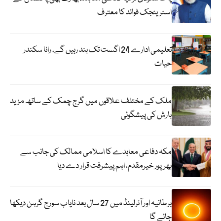
اسٹریٹجک فوائد کا معترف
تعلیمی ادارے 24 اگست تک بند رہیں گے، رانا سکندر
حیات
ملک کے مختلف علاقوں میں گرج چمک کے ساتھ مزید
بارش کی پیشگوئی
مکہ دفاعی معاہدے کا اسلامی ممالک کی جانب سے
بھرپور خیرمقدم، اہم پیشرفت قرار دے دیا
برطانیہ اور آئرلینڈ میں 27 سال بعد نایاب سورج گرہن دیکھا
جائے گا