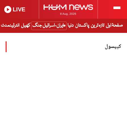
LIVE
8 Aug, 2026
صفحۂ اول
تازہ ترین
پاکستان
دنیا
ایران-اسرائیل جنگ
کھیل
انٹرٹینمنٹ
کیپسول