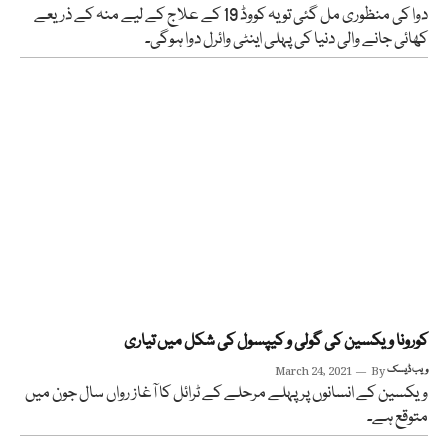
دوا کی منظوری مل گئی تو یہ کووڈ 19 کے علاج کے لیے منہ کے ذریعے
کھائی جانے والی دنیا کی پہلی اینٹی وائرل دوا ہوگی۔
کورونا ویکسین کی گولی و کیپسول کی شکل میں تیاری
ویب ڈیسک
By
March 24, 2021
ویکسین کے انسانوں پر پہلے مرحلے کے ٹرائل کا آغاز رواں سال جون میں
متوقع ہے۔