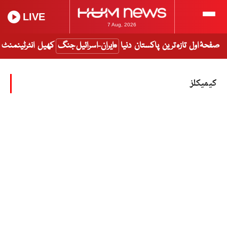
LIVE
7 Aug, 2026
صفحۂ اول
تازہ ترین
پاکستان
دنیا
ایران-اسرائیل جنگ
کھیل
انٹرٹینمنٹ
کیمیکلز