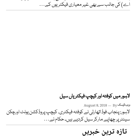
اے) کی جانب سے بھی غیر معیاری فیکٹریوں کے…
لاہور میں کوفتہ اور کیچپ فیکٹریاں سیل
ویب ڈیسک
By
August 8, 2018
لاہور: پنجاب فوڈ اتھارٹی نے کوفتہ فیکٹری، کیچپ پروڈکشن یونٹ اورچکن
سینٹر پر چھاپے مارکر سیل کردیے ہیں۔ حکام نے…
تازہ ترین خبریں