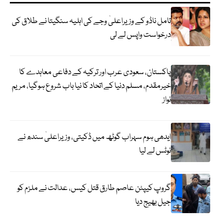
تامل ناڈو کے وزیراعلیٰ وجے کی اہلیہ سنگیتا نے طلاق کی
درخواست واپس لے لی
پاکستان، سعودی عرب اور ترکیہ کے دفاعی معاہدے کا
خیرمقدم، مسلم دنیا کے اتحاد کا نیا باب شروع ہوگیا، مریم
نواز
ایدھی ہوم سہراب گوٹھ میں ڈکیتی، وزیراعلیٰ سندھ نے
نوٹس لے لیا
گروپ کیپٹن عاصم طارق قتل کیس، عدالت نے ملزم کو
جیل بھیج دیا