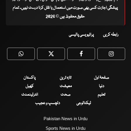
پیشگی اجازت کسی بھی صورت میں استعمال یا نقل کرنا درست نہیں۔ تمام
حقوق محفوظ ہیں © 2026
رابطہ کریں
پرائیویسی پالیسی
WhatsApp
Twitter
Facebook
Faceboo
صفحۂ اول
تازہ ترین
پاکستان
دنیا
معیشت
کھیل
تعلیم
صحت
انٹرٹینمنٹ
ٹیکنالوجی
دلچسپ و عجیب
Pakistan News in Urdu
Sports News in Urdu