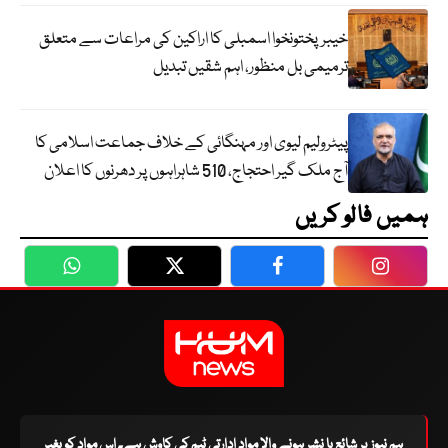
خیبرپختونخوا اسمبلی کا اراکین کی مراعات سے متعلق
ترمیمی بل منظور، اہم شقیں تبدیل
پیٹرولیم لیوی اور مہنگائی کے خلاف جماعت اسلامی کا
آج ملک گیر احتجاج، 510 شاہراہوں پر دھرنوں کا اعلان
ہمیں فالو کریں
WhatsApp
Twitter
Facebook
Faceboo
ہم نیوز پر شائع یا نشر ہونے والا مواد ادارتی ٹیم کی کاوش ہے۔ اس مواد کو بغیر