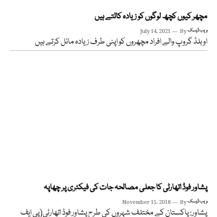
مچھر کیوں کچھ لوگوں کو زیادہ کاٹتے ہیں
ویب ڈیسک
By
July 14, 2021
او بلڈ گروپ والے افراد مچھروں کو اپنی طرف زیادہ مائل کرتے ہیں
پشاور فوڈ اتھارٹی کا جعلی مصالحہ جات کی فیکٹری پر چھاپہ
ویب ڈیسک
By
November 15, 2018
پشاور: پاکستان کے مختلف شہروں کی طرح پشاور فوڈ اتھارٹی(پی ایف