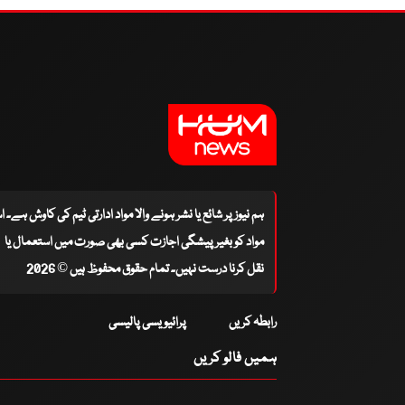
ہم نیوز پر شائع یا نشر ہونے والا مواد ادارتی ٹیم کی کاوش ہے۔ 
مواد کو بغیر پیشگی اجازت کسی بھی صورت میں استعمال یا
نقل کرنا درست نہیں۔ تمام حقوق محفوظ ہیں © 2026
رابطہ کریں
پرائیویسی پالیسی
ہمیں فالو کریں