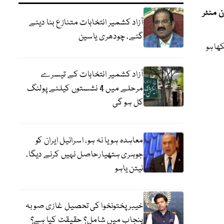
 منٹر
آزاد کشمیر انتخابات متنازع بنا دیئے
گئے، چودھری یاسین
کھا ہو
آزاد کشمیر انتخابات کے تیسرے
مرحلے میں 4 نشستوں کیلئے پولنگ
کل ہو گی
معاہدہ ہو یا نہ ہو، اسرائیل ایران کو
جوہری ہتھیارحاصل نہیں کرنے دیگا،
نیتن یاہو
خیبر پختونخوا کی تحصیل غازی صوبہ
پنجاب میں شامل؟ حقیقت کیا ہے؟