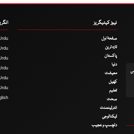
نیوز کیٹیگریز
انگر
صفحۂ اول
Urdu
تازہ ترین
Urdu
پاکستان
Urdu
دنیا
Urdu
اس
معیشت
Urdu
کھیل
Urdu
تعلیم
lish
صحت
انٹرٹینمنٹ
ٹیکنالوجی
دلچسپ و عجیب