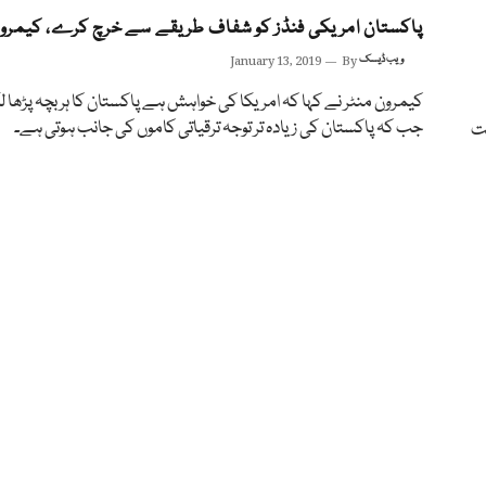
پاکستان امریکی فنڈز کو شفاف طریقے سے خرچ کرے، کیمرون
ویب ڈیسک
By
January 13, 2019
کیمرون منٹر نے کہا کہ امریکا کی خواہش ہے پاکستان کا ہر بچہ پڑھا ل
جب کہ پاکستان کی زیادہ تر توجہ ترقیاتی کاموں کی جانب ہوتی ہے۔
حت