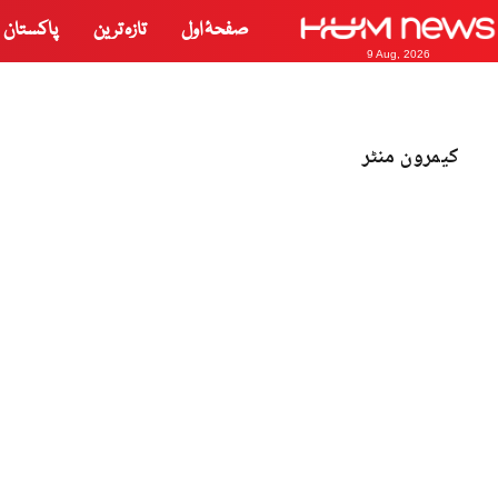
صفحۂ اول
تازہ ترین
پاکستان
9 Aug, 2026
کیمرون منٹر