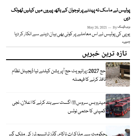
پولیس نے ماسک نہ پہننے پر نوجوان کے ہاتھ پیروں میں کیلیں ٹھونک
دیں
ویب ڈیسک
By
May 26, 2021
یو پی کی پولیس نے اس معاملے پر کوئی بھی بیان دینے سے انکار کر دیا
ہے۔
تازہ ترین خبریں
حج 2027: پرائیویٹ حج آپریشن کیلئے نیا ڈیجیٹل نظام
نافذ کرنے کا فیصلہ
میٹرو بس سروس 11 اگست سے بند کرنے کا اعلان، نجی
کمپنی کا حتمی نوٹس
حکومت سے مذاکرات ناکام، گڈز ٹرانسپورٹرز کی ملک گیر