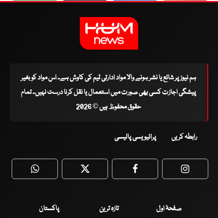
ہم نیوز پر شائع یا نشر ہونے والا مواد ادارتی ٹیم کی کاوش ہے۔ اس مواد کو بغیر
پیشگی اجازت کسی بھی صورت میں استعمال یا نقل کرنا درست نہیں۔ تمام
حقوق محفوظ ہیں © 2026
رابطہ کریں
پرائیویسی پالیسی
WhatsApp
Twitter
Facebook
Faceboo
صفحۂ اول
تازہ ترین
پاکستان