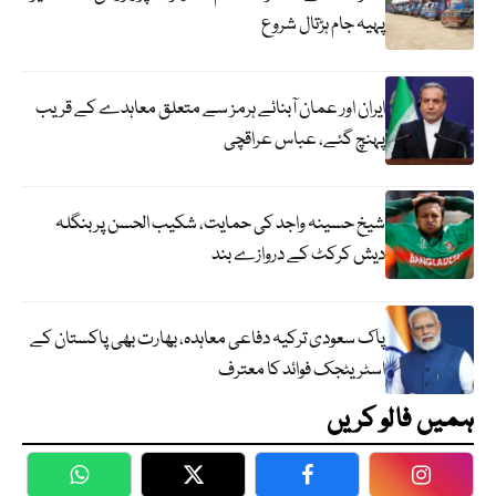
پہیہ جام ہڑتال شروع
ایران اور عمان آبنائے ہرمز سے متعلق معاہدے کے قریب
پہنچ گئے، عباس عراقچی
شیخ حسینہ واجد کی حمایت، شکیب الحسن پر بنگلہ
دیش کرکٹ کے دروازے بند
پاک سعودی ترکیہ دفاعی معاہدہ، بھارت بھی پاکستان کے
اسٹریٹجک فوائد کا معترف
ہمیں فالو کریں
WhatsApp
Twitter
Facebook
Faceboo