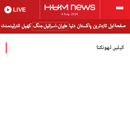
LIVE
8 Aug, 2026
صفحۂ اول
تازہ ترین
پاکستان
دنیا
ایران-اسرائیل جنگ
کھیل
انٹرٹینمنٹ
کیلیں ٹھونکنا