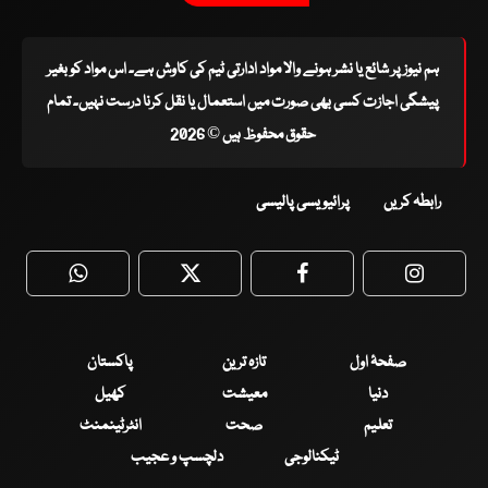
ہم نیوز پر شائع یا نشر ہونے والا مواد ادارتی ٹیم کی کاوش ہے۔ اس مواد کو بغیر
پیشگی اجازت کسی بھی صورت میں استعمال یا نقل کرنا درست نہیں۔ تمام
حقوق محفوظ ہیں © 2026
رابطہ کریں
پرائیویسی پالیسی
WhatsApp
Twitter
Facebook
Faceboo
صفحۂ اول
تازہ ترین
پاکستان
دنیا
معیشت
کھیل
تعلیم
صحت
انٹرٹینمنٹ
ٹیکنالوجی
دلچسپ و عجیب