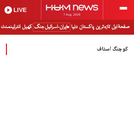
LIVE
7 Aug, 2026
صفحۂ اول
تازہ ترین
پاکستان
دنیا
ایران-اسرائیل جنگ
کھیل
انٹرٹینمنٹ
کوچنگ اسٹاف