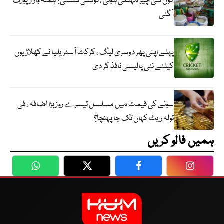
کون سی چیز مہنگی ہوئی ،کونسی سستی؟ ہفتہ وار رپورٹ
آگئی
پہلے اپنی پھر دوسری لیگ ، کرکٹ آسٹریلیا نے کھلاڑیوں
کیلئے نئی پالیسی نافذ کر دی
سونے کی قیمت میں مسلسل تیسرے روز بڑا اضافہ ، فی
تولہ ریٹ کہاں تک جا پہنچا؟
ہمیں فالو کریں
WhatsApp
Twitter
Facebook
Faceboo