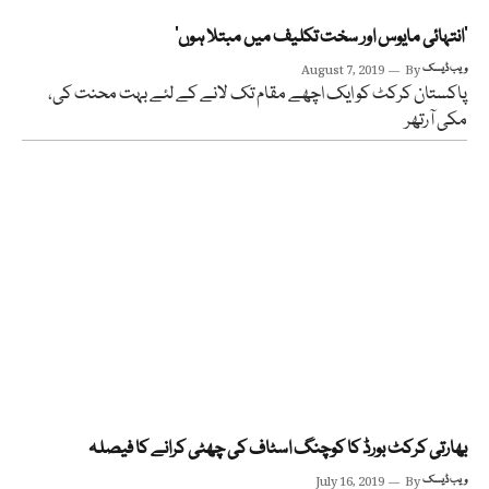
‘انتہائی مایوس اور سخت تکلیف میں مبتلا ہوں’
ویب ڈیسک
By
August 7, 2019
پاکستان کرکٹ کو ایک اچھے مقام تک لانے کے لئے بہت محنت کی،
مکی آرتھر
بھارتی کرکٹ بورڈ کا کوچنگ اسٹاف کی چھٹی کرانے کا فیصلہ
ویب ڈیسک
By
July 16, 2019