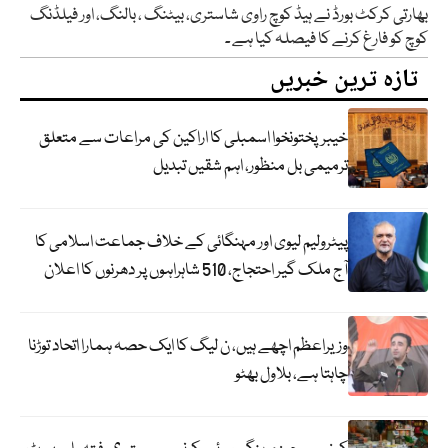
بھارتی کرکٹ بورڈ نے ہیڈ کوچ راوی شاستری، بیٹنگ ، بالنگ، اور فیلڈنگ
کوچ کو فارغ کرنے کا فیصلہ کیا ہے ۔
تازہ ترین خبریں
خیبرپختونخوا اسمبلی کا اراکین کی مراعات سے متعلق
ترمیمی بل منظور، اہم شقیں تبدیل
پیٹرولیم لیوی اور مہنگائی کے خلاف جماعت اسلامی کا
آج ملک گیر احتجاج، 510 شاہراہوں پر دھرنوں کا اعلان
وزیراعظم اچھے ہیں، ن لیگ کا ایک حصہ ہمارا اتحاد توڑنا
چاہتا ہے، بلاول بھٹو