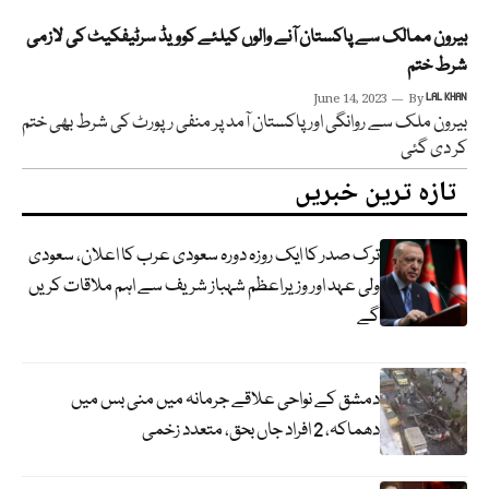
بیرون ممالک سے پاکستان آنے والوں کیلئے کوویڈ سرٹیفکیٹ کی لازمی
شرط ختم
June 14, 2023
By
LAL KHAN
بیرون ملک سے روانگی اور پاکستان آمد پر منفی رپورٹ کی شرط بھی ختم
کر دی گئی
تازہ ترین خبریں
ترک صدر کا ایک روزہ دورہ سعودی عرب کا اعلان، سعودی
ولی عہد اور وزیراعظم شہباز شریف سے اہم ملاقات کریں
گے
دمشق کے نواحی علاقے جرمانہ میں منی بس میں
دھماکہ، 2 افراد جاں بحق، متعدد زخمی