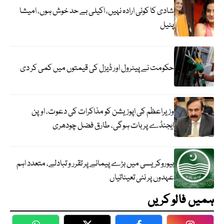
شادی کا کوئی ارادہ نہیں، اکیلی بے حد خوش ہوں، امیشا
پٹیل
حکومت نے پیٹرول اور ڈیزل کی قیمتوں میں کمی کر دی
وزیراعظم کی اپوزیشن کو مذاکرات کی دعوت، اوپن
ایجنڈے پر بات ہوگی، طارق فضل چودھری
بیوروکریسی میں بڑے پیمانے پر تقرر و تبادلے، متعدد اہم
عہدوں پر نئی تعیناتیاں
ہمیں فالو کریں