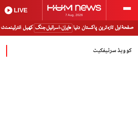
LIVE
7 Aug, 2026
صفحۂ اول
تازہ ترین
پاکستان
دنیا
ایران-اسرائیل جنگ
کھیل
انٹرٹینمنٹ
کوویڈ سرٹیفکیٹ