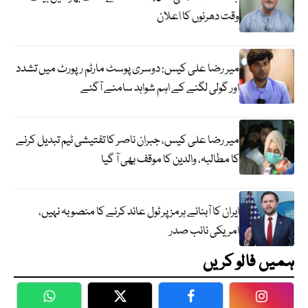
وقت دھرنوں کا اعلان
میر رضا علی کیس: دوسری پوسٹ مارٹم رپورٹ میں تشدد
اور گولی لگنے کے اہم شواہد سامنے آگئے
میر رضا علی کیس، جبران ناصر کا تفتیشی ٹیم تبدیل کرنے
کا مطالبہ، والدین کا موقف بھی آ گیا
ایران کا آبنائے ہرمز پر ٹول عائد کرنے کا منصوبہ نہیں،
امریکی نائب صدر
ہمیں فالو کریں
WhatsApp
Twitter
Facebook
Faceboo