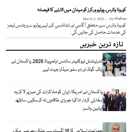
کورونا وائرس، پولیو ورکرز کو میدان میں اتارنے کا فیصلہ
ویب ڈیسک
By
March 2, 2020
کورونا وائرس سے متعلق آگاہی اور نشاندہی کے لیے پولیو سرویلنس ٹیمز
کی خدمات حاصل کی جائیں گی
تازہ ترین خبریں
انٹرنیشنل نیوکلیئر سائنس اولمپیاڈ 2026، پاکستان نے
ایک گولڈ اور دو سلور میڈلز جیت لیے
پاکستان نے امریکا، ایران کو مذاکرات کی میز پر لا کر وہ
سفارتی کردار اداکیا جو بڑی طاقتیں نہ کرسکیں، ساؤتھ
ایشین وائسز
جماعت اسلامی کا 16 اگست سے ملک بھر میں بیک