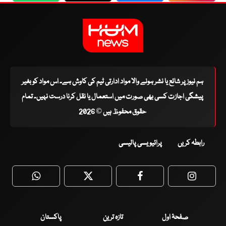
ہم نیوز پر شائع یا نشر ہونے والا مواد ادارتی ٹیم کی کاوش ہے۔ اس مواد کو بغیر
پیشگی اجازت کسی بھی صورت میں استعمال یا نقل کرنا درست نہیں۔ تمام
حقوق محفوظ ہیں © 2026
رابطہ کریں
پرائیویسی پالیسی
WhatsApp
Twitter
Facebook
Faceboo
صفحۂ اول
تازہ ترین
پاکستان