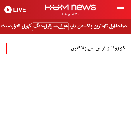
LIVE
9 Aug, 2026
صفحۂ اول
تازہ ترین
پاکستان
دنیا
ایران-اسرائیل جنگ
کھیل
انٹرٹینمنٹ
کورونا وائرس سے ہلاکتیں