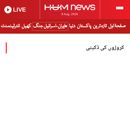
LIVE
8 Aug, 2026
صفحۂ اول
تازہ ترین
پاکستان
دنیا
ایران-اسرائیل جنگ
کھیل
انٹرٹینمنٹ
کروڑوں کی ڈکیتی