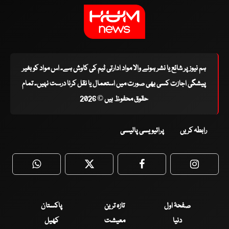
ہم نیوز پر شائع یا نشر ہونے والا مواد ادارتی ٹیم کی کاوش ہے۔ اس مواد کو بغیر
پیشگی اجازت کسی بھی صورت میں استعمال یا نقل کرنا درست نہیں۔ تمام
حقوق محفوظ ہیں © 2026
رابطہ کریں
پرائیویسی پالیسی
WhatsApp
Twitter
Facebook
Faceboo
صفحۂ اول
تازہ ترین
پاکستان
دنیا
معیشت
کھیل