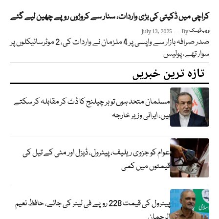
کراچی میں ڈکیتی کی بڑی واردات، سنار سے کروڑوں روپے چھین لیے گئے
ویب ڈیسک
By
July 13, 2025
صدر صرافہ بازار سے واپسی پر 4 ملزمان نے واردات کی، 2 موٹرسائیکلوں پر
سوار تھے، پولیس
تازہ ترین خبریں
مسلمان متحد ہوں تو ہر چیلنج کا ڈٹ کر مقابلہ کر سکتے
ہیں، ایرانی وزیر خارجہ
عوام کو جزوی ریلیف، پیٹرول، ڈیزل اور مٹی کے تیل کی
قیمتوں میں کمی
پیٹرول کی قیمت 228 روپے فی لیٹر کی جائے، حافظ نعیم
الرحمان