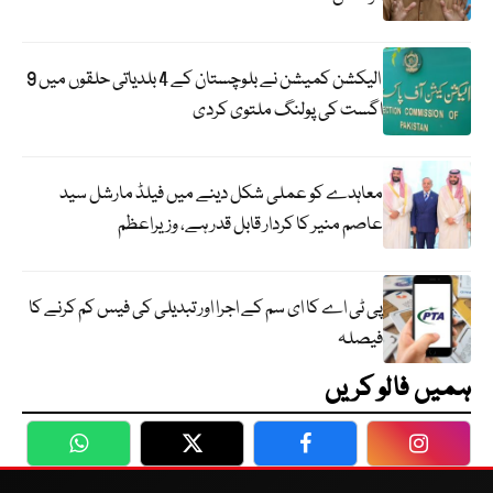
الیکشن کمیشن نے بلوچستان کے 4 بلدیاتی حلقوں میں 9
اگست کی پولنگ ملتوی کردی
معاہدے کو عملی شکل دینے میں فیلڈ مارشل سید
عاصم منیر کا کردار قابل قدر ہے، وزیراعظم
پی ٹی اے کا ای سم کے اجرا اور تبدیلی کی فیس کم کرنے کا
فیصلہ
ہمیں فالو کریں
WhatsApp
Twitter
Facebook
Faceboo