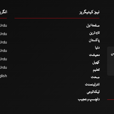
نیوز کیٹیگریز
انگر
صفحۂ اول
Urdu
تازہ ترین
Urdu
پاکستان
Urdu
دنیا
Urdu
اس
معیشت
Urdu
کھیل
Urdu
تعلیم
lish
صحت
انٹرٹینمنٹ
ٹیکنالوجی
دلچسپ و عجیب