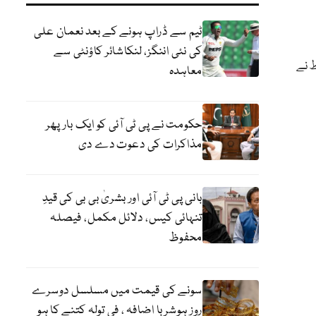
ٹیم سے ڈراپ ہونے کے بعد نعمان علی
کی نئی اننگز، لنکاشائر کاؤنٹی سے
ط نے
معاہدہ
حکومت نے پی ٹی آئی کو ایک بارپھر
مذاکرات کی دعوت دے دی
بانی پی ٹی آئی اور بشریٰ بی بی کی قیدِ
تنہائی کیس، دلائل مکمل، فیصلہ
محفوظ
سونے کی قیمت میں مسلسل دوسرے
روز ہوشربا اضافہ ، فی تولہ کتنے کا ہو