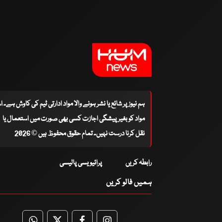
ہم نیوز پر شائع یا نشر ہونے والا مواد ادارتی ٹیم کی کاوش ہے۔ 
مواد کو بغیر پیشگی اجازت کسی بھی صورت میں استعمال یا
نقل کرنا درست نہیں۔ تمام حقوق محفوظ ہیں © 2026
رابطہ کریں
پرائیویسی پالیسی
ہمیں فالو کریں