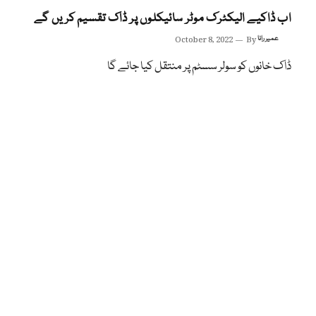
اب ڈاکیے الیکٹرک موٹر سائیکلوں پر ڈاک تقسیم کریں گے
عمیر رانا
By
October 8, 2022
ڈاک خانوں کو سولر سسٹم پر منتقل کیا جائے گا