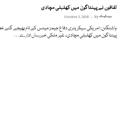
لفافوں نے پینٹاگون میں کھلبلی مچادی
ویب ڈیسک
By
October 3, 2018
واشنگٹن: امریکی سیکریٹری دفاع جیمز میٹس کے نام بھیجے گئے خ
پینٹاگون میں کھلبلی مچادی۔ غیر ملکی خبررساں ادارے…