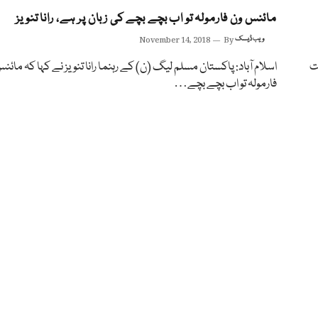
مائنس ون فارمولہ تو اب بچے بچے کی زبان پر ہے، رانا تنویز
ویب ڈیسک
By
November 14, 2018
ت
اسلام آباد: پاکستان مسلم لیگ (ن) کے رہنما رانا تنویز نے کہا کہ مائن
فارمولہ تو اب بچے بچے…