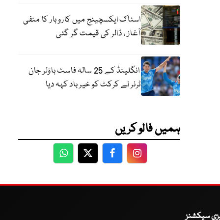
اسٹاک ایکسچینج میں کاروبار کا منفی
آغاز ، ڈالر کی قیمت گر گئی
انگلینڈ کے 25 سالہ فاسٹ باؤلر جان
ٹرنر نے کرکٹ کو خیر باد کہہ دیا
ہمیں فالو کریں
WhatsApp
Twitter
Facebook
Facebook
یزی سیکشنز