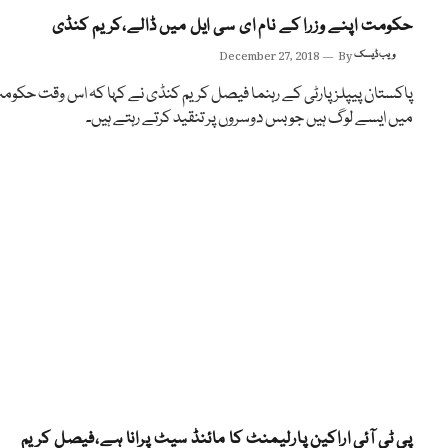
حکومت اپنے وزرا کے نام ای سی ایل میں ڈالے،کریم کنڈی
ویب ڈیسک
By
December 27, 2018
پاکستان پیپلز پارٹی کے رہنما فیصل کریم کنڈی نے کہا کہ اس وقت حکوم
میں ایسے لوگ ہیں جو بس دوسروں پر تنقید کرتے رہتے ہیں۔
پی ٹی آئی اراکین پارلیمنٹ کا مائنڈ سیٹ پرانا ہے،فیصل کریم