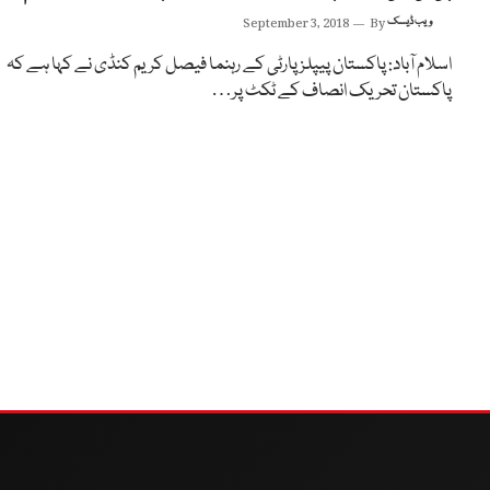
ویب ڈیسک
By
September 3, 2018
اسلام آباد: پاکستان پیپلز پارٹی کے رہنما فیصل کریم کنڈی نے کہا ہے کہ
پاکستان تحریک انصاف کے ٹکٹ پر…