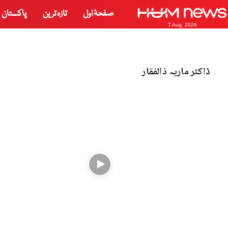
صفحۂ اول
تازہ ترین
پاکستان
7 Aug, 2026
ڈاکٹر ماریہ ذالفقار