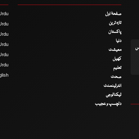
صفحۂ اول
Urdu
تازہ ترین
Urdu
پاکستان
Urdu
دنیا
Urdu
اس
معیشت
Urdu
کھیل
Urdu
تعلیم
lish
صحت
انٹرٹینمنٹ
ٹیکنالوجی
دلچسپ و عجیب