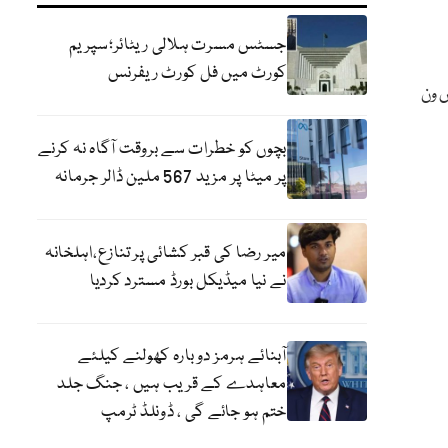
جسٹس مسرت ہلالی ریٹائر؛سپریم
کورٹ میں فل کورٹ ریفرنس
س ون
بچوں کو خطرات سے بروقت آگاہ نہ کرنے
پر میٹا پر مزید 567 ملین ڈالر جرمانہ
میر رضا کی قبر کشائی پر تنازع،اہلخانہ
نے نیا میڈیکل بورڈ مسترد کردیا
آبنائے ہرمز دوبارہ کھولنے کیلئے
معاہدے کے قریب ہیں ، جنگ جلد
ختم ہو جائے گی ، ڈونلڈ ٹرمپ