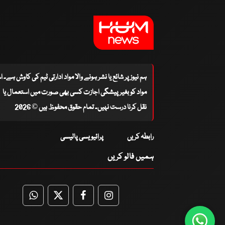
ہم نیوز پر شائع یا نشر ہونے والا مواد ادارتی ٹیم کی کاوش ہے۔ 
مواد کو بغیر پیشگی اجازت کسی بھی صورت میں استعمال یا
نقل کرنا درست نہیں۔ تمام حقوق محفوظ ہیں © 2026
رابطہ کریں
پرائیویسی پالیسی
ہمیں فالو کریں
WhatsApp
Twitter
Facebook
Facebook