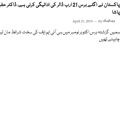
پاکستان نے اگلے برس 21 ارب ڈالر کی ادائیگی کرنی ہے، ڈاکٹر 
پاشا
ویب ڈیسک
By
April 21, 2019
ہمیں گزشتہ برس اکتوبر نومبر میں ہی آئی ایم ایف کی سخت شرائط مان لی
چاہیئے تھیں