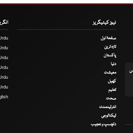
نیوز کیٹیگریز
انگر
صفحۂ اول
Urdu
تازہ ترین
Urdu
پاکستان
Urdu
دنیا
Urdu
اس
معیشت
Urdu
کھیل
Urdu
تعلیم
lish
صحت
انٹرٹینمنٹ
ٹیکنالوجی
دلچسپ و عجیب