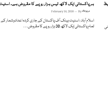
حفیظ
ہر پاکستانی ايک لاکھ تيس ہزار روپے کا مقروض ہے۔ اسٹیٹ
مریم خالد
By
February 16, 2018
اسلام آباد : اسٹیٹ بینک آف پاکستان کے جاری کردہ اعدادوشمار کے 
تمام پاکستانی ایک لاکھ 30 ہزار روپے کا مقروض…
نی