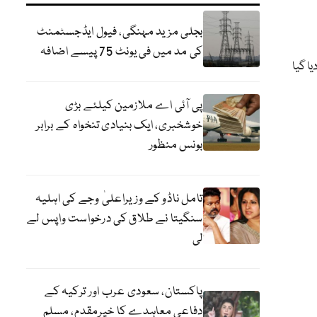
بجلی مزید مہنگی، فیول ایڈجسٹمنٹ
کی مد میں فی یونٹ 75 پیسے اضافہ
 ٹیکس لگا دیا گیا
پی آئی اے ملازمین کیلئے بڑی
خوشخبری، ایک بنیادی تنخواہ کے برابر
بونس منظور
تامل ناڈو کے وزیراعلیٰ وجے کی اہلیہ
سنگیتا نے طلاق کی درخواست واپس لے
لی
پاکستان، سعودی عرب اور ترکیہ کے
دفاعی معاہدے کا خیرمقدم، مسلم