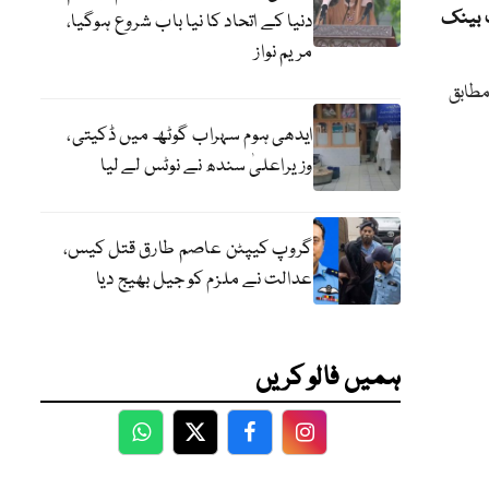
 بینک
دنیا کے اتحاد کا نیا باب شروع ہوگیا،
مریم نواز
مطابق
ایدھی ہوم سہراب گوٹھ میں ڈکیتی،
وزیراعلیٰ سندھ نے نوٹس لے لیا
گروپ کیپٹن عاصم طارق قتل کیس،
عدالت نے ملزم کو جیل بھیج دیا
ہمیں فالو کریں
WhatsApp
Twitter
Facebook
Facebook