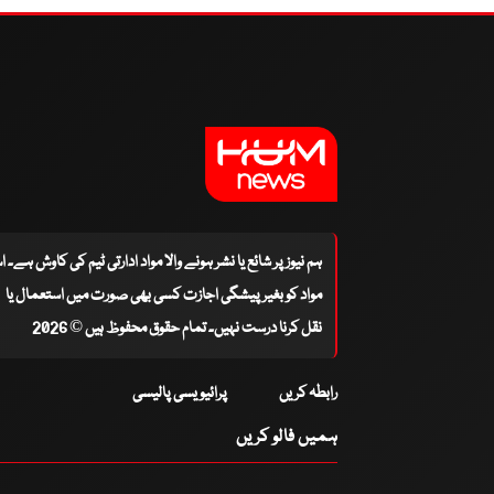
ہم نیوز پر شائع یا نشر ہونے والا مواد ادارتی ٹیم کی کاوش ہے۔ 
مواد کو بغیر پیشگی اجازت کسی بھی صورت میں استعمال یا
نقل کرنا درست نہیں۔ تمام حقوق محفوظ ہیں © 2026
رابطہ کریں
پرائیویسی پالیسی
ہمیں فالو کریں