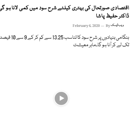
اقتصادی صورتحال کی بہتری کیلئے شرح سود میں کمی لانا ہو گی
ڈاکٹر حفیظ پاشا
ویب ڈیسک
By
February 6, 2020
ہنگامی بنیادوں پر شرح سود کا تناسب 13.25 سے کم کر کے 9 سے 10 ف
تک لے کر آنا ہو گا۔ماہر معیشت