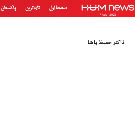
صفحۂ اول
تازہ ترین
پاکستان
7 Aug, 2026
ڈاکٹر حفیظ پاشا