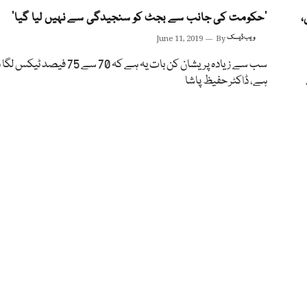
،
’حکومت کی جانب سے بجٹ کو سنجیدگی سے نہیں لیا گیا‘
ویب ڈیسک
By
June 11, 2019
سب سے زیادہ پریشان کن بات یہ ہے کہ 70 سے 75 فیصد
ہے، ڈاکٹر حفیظ پاشا
یصد