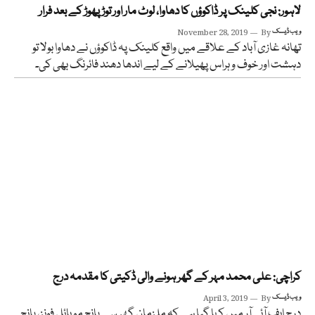
لاہور: نجی کلینک پر ڈاکوؤں کا دھاوا، لوٹ مار اور توڑ پھوڑ کے بعد فرار
ویب ڈیسک
By
November 28, 2019
تھانہ غازی آباد کے علاقے میں واقع کلینک پہ ڈاکوؤں نے دھاوا بولا تو
دہشت اور خوف و ہراس پھیلانے کے لیے اندھا دھند فائرنگ بھی کی۔
کراچی: علی محمد مہر کے گھر ہونے والی ڈکیتی کا مقدمہ درج
ویب ڈیسک
By
April 3, 2019
درج ایف آئی آر میں کہا گیا ہے کہ ملزمان گھر سے پانچ موبائل فونز، پانچ