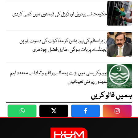
حکومت نے پیٹرول اور ڈیزل کی قیمتوں میں کمی کر دی
وزیراعظم کی اپوزیشن کو مذاکرات کی دعوت، اوپن
ایجنڈے پر بات ہوگی، طارق فضل چودھری
بیوروکریسی میں بڑے پیمانے پر تقرر و تبادلے، متعدد اہم
عہدوں پر نئی تعیناتیاں
ہمیں فالو کریں
WhatsApp
Twitter
Facebook
Faceboo