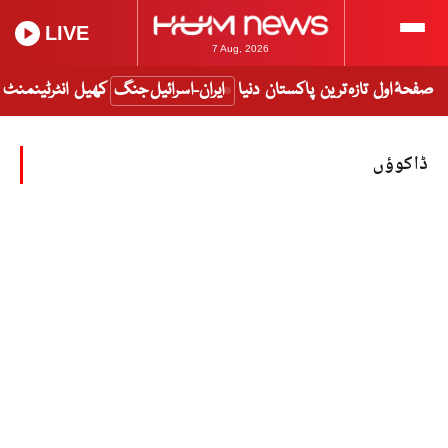
LIVE
7 Aug, 2026
صفحۂ اول
تازہ ترین
پاکستان
دنیا
ایران-اسرائیل جنگ
کھیل
انٹرٹینمنٹ
ڈاکوؤں