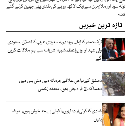
تولہ سونا اور ملازمین سے ایک لاکھ روپے کی نقدی بھی چھین کرلے گئے
ہیں۔
تازہ ترین خبریں
ترک صدر کا ایک روزہ دورہ سعودی عرب کا اعلان، سعودی
ولی عہد اور وزیراعظم شہباز شریف سے اہم ملاقات کریں
گے
دمشق کے نواحی علاقے جرمانہ میں منی بس میں
دھماکہ، 2 افراد جاں بحق، متعدد زخمی
شادی کا کوئی ارادہ نہیں، اکیلی بے حد خوش ہوں، امیشا
پٹیل