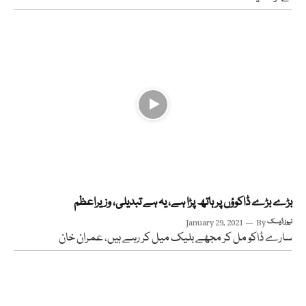
بڑے بڑے ڈاکوؤں پر ہاتھ پڑا ہے، یہ ہے تبدیلی، وزیراعظم
نیوز ڈیسک
By
January 29, 2021
سارے ڈاکو مل کر مجھے بلیک میل کر رہے ہیں، عمران خان