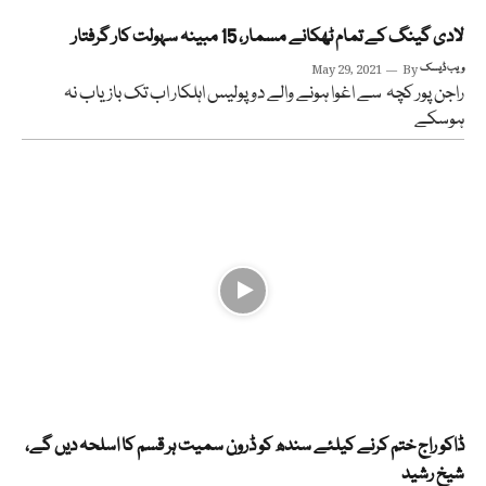
لادی گینگ کے تمام ٹھکانے مسمار، 15 مبینہ سہولت کار گرفتار
ویب ڈیسک
By
May 29, 2021
راجن پور کچہ سے اغوا ہونے والے دو پولیس اہلکار اب تک بازیاب نہ
ہوسکے
ڈاکو راج ختم کرنے کیلئے سندھ کو ڈرون سمیت ہر قسم کا اسلحہ دیں گے،
شیخ رشید