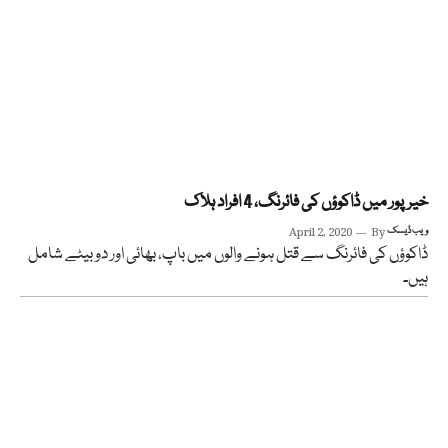
خیرپور میں ڈاکوؤں کی فائرنگ، 4 افراد ہلاک
ویب ڈیسک
By
April 2, 2020
ڈاکوؤں کی فائرنگ سے قتل ہونے والوں میں باپ، بھائی اور دو بیٹے شامل
ہیں۔