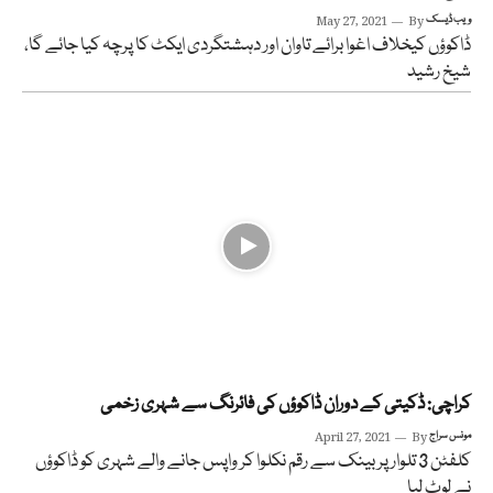
ویب ڈیسک
By
May 27, 2021
ڈاکوؤں کیخلاف اغوا برائے تاوان اور دہشتگردی ایکٹ کا پرچہ کیا جائے گا،
شیخ رشید
کراچی: ڈکیتی کے دوران ڈاکوؤں کی فائرنگ سے شہری زخمی
مونس سراج
By
April 27, 2021
کلفٹن 3 تلوار پر بینک سے رقم نکلوا کر واپس جانے والے شہری کو ڈاکوؤں
نے لوٹ لیا