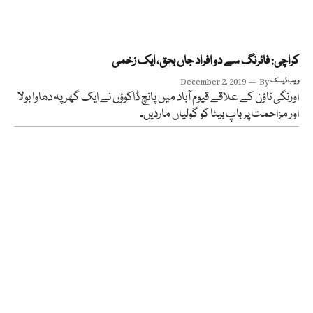
کراچی: فائرنگ سے دو افراد جاں بحق، ایک زخمی
ویب ڈیسک
By
December 2, 2019
اورنگی ٹاؤن کے علاقے قیوم آباد میں پانچ ڈاکوؤں نے ایک گھر پہ دھاوا بولا
اور مزاحمت پر باپ بیٹا کو گولیاں ماردیں۔