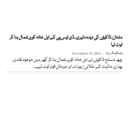
ملتان: ڈاکوؤں کی دیدہ دلیری، ڈی ایس پی کے اہل خانہ کو یرغمال بنا کر
لوٹ لیا
ویب ڈیسک
By
December 12, 2019
چھ مسلح ڈاکوؤں نے اہل خانہ کو یرغمال بنا کر گھر میں موجود نقدی،
بھاری مالیت کے طلائی زیورات اور موبائل فونز لوٹ لیے۔