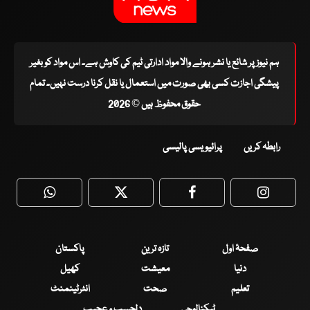
ہم نیوز پر شائع یا نشر ہونے والا مواد ادارتی ٹیم کی کاوش ہے۔ اس مواد کو بغیر
پیشگی اجازت کسی بھی صورت میں استعمال یا نقل کرنا درست نہیں۔ تمام
حقوق محفوظ ہیں © 2026
رابطہ کریں
پرائیویسی پالیسی
WhatsApp
Twitter
Facebook
Faceboo
صفحۂ اول
تازہ ترین
پاکستان
دنیا
معیشت
کھیل
تعلیم
صحت
انٹرٹینمنٹ
ٹیکنالوجی
دلچسپ و عجیب