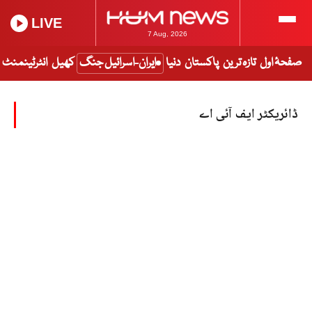
LIVE
7 Aug, 2026
صفحۂ اول
تازہ ترین
پاکستان
دنیا
ایران-اسرائیل جنگ
کھیل
انٹرٹینمنٹ
ڈائریکٹر ایف آئی اے