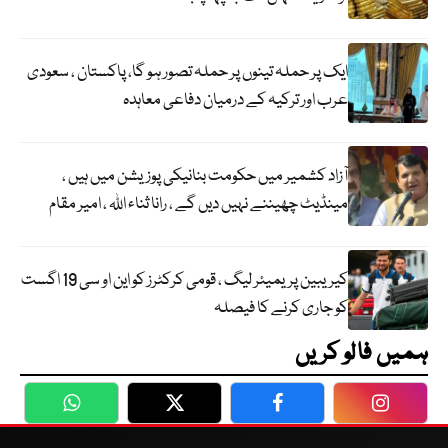
ایک پر حملہ تینوں پر حملہ تصور ہو گا، پاکستان ، سعودی
عرب اور ترکیہ کے درمیان دفاعی معاہدہ
آزاد کشمیر میں حکومت بنانیکی پوزیشن میں ہیں ،
مینڈیٹ چھیننے نہیں دیں گے ، رانا ثناء اللہ ، امیر مقام
کیریبین پریمیئر لیگ ، قومی کرکٹرز کو این او سی 19 اگست
کو جاری کرنے کا فیصلہ
ہمیں فالو کریں
WhatsApp
Twitter
Facebook
Faceboo