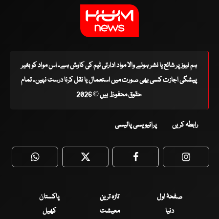
ہم نیوز پر شائع یا نشر ہونے والا مواد ادارتی ٹیم کی کاوش ہے۔ اس مواد کو بغیر
پیشگی اجازت کسی بھی صورت میں استعمال یا نقل کرنا درست نہیں۔ تمام
حقوق محفوظ ہیں © 2026
رابطہ کریں
پرائیویسی پالیسی
WhatsApp
Twitter
Facebook
Faceboo
صفحۂ اول
تازہ ترین
پاکستان
دنیا
معیشت
کھیل