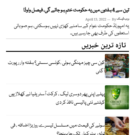
تین سے 4 ہفتوں میں یہ حکومت ختم ہو جائے گی، فیصل واوڈا
ویب ڈیسک
By
April 13, 2022
یہ امپورٹڈ حکومت عوام کے سامنے کھڑی نہیں ہوسکتی، ہم صوبائی
استعفوں کی طرف بھی جارہے ہیں۔
تازہ ترین خبریں
کون سی چیز مہنگی ہوئی ،کونسی سستی؟ ہفتہ وار رپورٹ
آگئی
پہلے اپنی پھر دوسری لیگ ، کرکٹ آسٹریلیا نے کھلاڑیوں
کیلئے نئی پالیسی نافذ کر دی
سونے کی قیمت میں مسلسل تیسرے روز بڑا اضافہ ، فی
تولہ ریٹ کہاں تک جا پہنچا؟