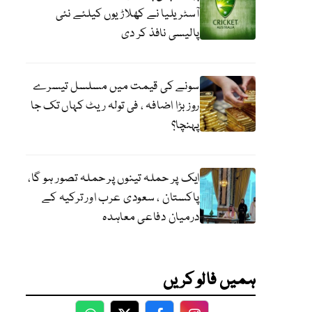
آسٹریلیا نے کھلاڑیوں کیلئے نئی
پالیسی نافذ کر دی
سونے کی قیمت میں مسلسل تیسرے
روز بڑا اضافہ ، فی تولہ ریٹ کہاں تک جا
پہنچا؟
ایک پر حملہ تینوں پر حملہ تصور ہو گا،
پاکستان ، سعودی عرب اور ترکیہ کے
درمیان دفاعی معاہدہ
ہمیں فالو کریں