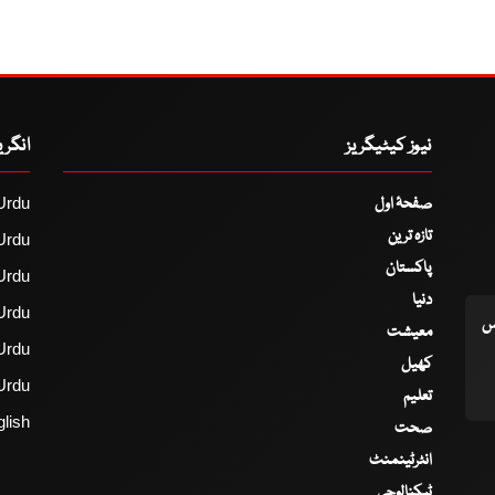
نیوز کیٹیگریز
انگر
صفحۂ اول
Urdu
تازہ ترین
Urdu
پاکستان
Urdu
دنیا
Urdu
اس
معیشت
Urdu
کھیل
Urdu
تعلیم
lish
صحت
انٹرٹینمنٹ
ٹیکنالوجی