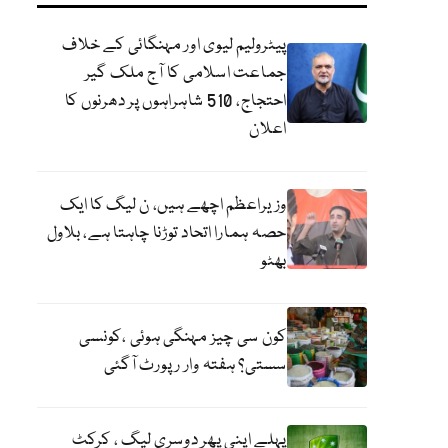
پیٹرولیم لیوی اور مہنگائی کے خلاف
جماعت اسلامی کا آج ملک گیر
احتجاج، 510 شاہراہوں پر دھرنوں کا
اعلان
وزیراعظم اچھے ہیں، ن لیگ کا ایک
حصہ ہمارا اتحاد توڑنا چاہتا ہے، بلاول
بھٹو
کون سی چیز مہنگی ہوئی ،کونسی
سستی؟ ہفتہ وار رپورٹ آگئی
پہلے اپنی پھر دوسری لیگ ، کرکٹ