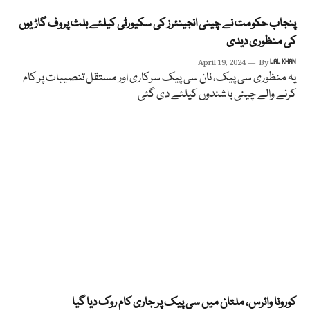
پنجاب حکومت نے چینی انجینئرز کی سکیورٹی کیلئے بلٹ پروف گاڑیوں
کی منظوری دیدی
April 19, 2024
By
LAL KHAN
یہ منظوری سی پیک، نان سی پیک سرکاری اور مستقل تنصیبات پر کام
کرنے والے چینی باشندوں کیلئے دی گئی
کورونا وائرس، ملتان میں سی پیک پر جاری کام روک دیا گیا