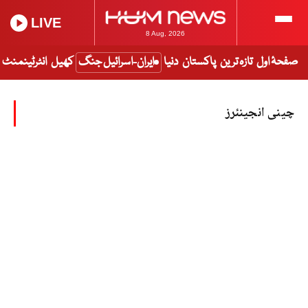
LIVE
8 Aug, 2026
صفحۂ اول
تازہ ترین
پاکستان
دنیا
ایران-اسرائیل جنگ
کھیل
انٹرٹینمنٹ
چینی انجینئرز