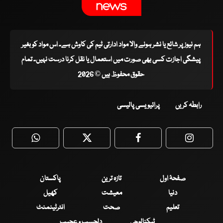
ہم نیوز پر شائع یا نشر ہونے والا مواد ادارتی ٹیم کی کاوش ہے۔ اس مواد کو بغیر
پیشگی اجازت کسی بھی صورت میں استعمال یا نقل کرنا درست نہیں۔ تمام
حقوق محفوظ ہیں © 2026
رابطہ کریں
پرائیویسی پالیسی
WhatsApp
Twitter
Facebook
Faceboo
صفحۂ اول
تازہ ترین
پاکستان
دنیا
معیشت
کھیل
تعلیم
صحت
انٹرٹینمنٹ
ٹیکنالوجی
دلچسپ و عجیب