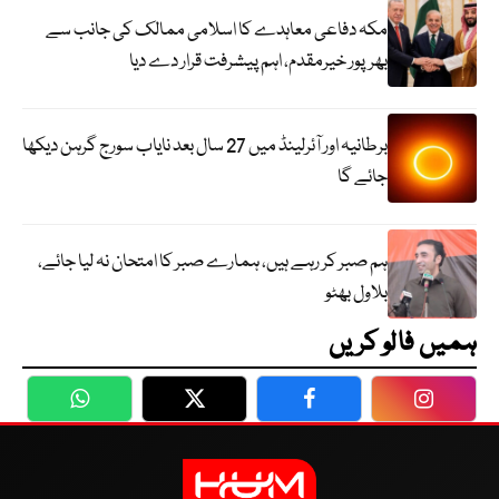
مکہ دفاعی معاہدے کا اسلامی ممالک کی جانب سے
بھرپور خیرمقدم، اہم پیشرفت قرار دے دیا
برطانیہ اور آئرلینڈ میں 27 سال بعد نایاب سورج گرہن دیکھا
جائے گا
ہم صبر کر رہے ہیں، ہمارے صبر کا امتحان نہ لیا جائے،
بلاول بھٹو
ہمیں فالو کریں
WhatsApp
Twitter
Facebook
Faceboo