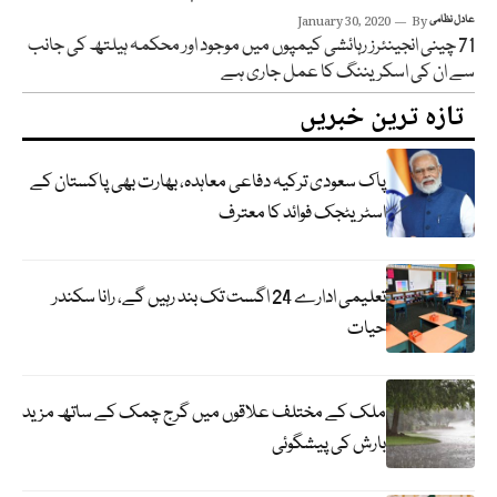
عادل نظامی
By
January 30, 2020
71 چینی انجینئرز رہائشی کیمپوں میں موجود اور محکمہ ہیلتھ کی جانب
سے ان کی اسکریننگ کا عمل جاری ہے
تازہ ترین خبریں
پاک سعودی ترکیہ دفاعی معاہدہ، بھارت بھی پاکستان کے
اسٹریٹجک فوائد کا معترف
تعلیمی ادارے 24 اگست تک بند رہیں گے، رانا سکندر
حیات
ملک کے مختلف علاقوں میں گرج چمک کے ساتھ مزید
بارش کی پیشگوئی