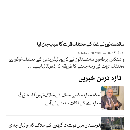
سائنسدانوں نے غذا کے مختلف اثرات کا سبب جان لیا
ویب ڈیسک
By
October 28, 2018
واشنگٹن: برطانوی سائنسدانون نے کاربوہائیڈریٹس کے مختلف لوگوں پر
مختلف اثرات کی وجہ جاننے کا طریقہ کار ڈھونڈ لیا ہے۔…
تازہ ترین خبریں
‘مکہ معاہدہ کسی ملک کے خلاف نہیں’؛ اسحاق ڈار
معاہدے کے نکات سامنے لے آئے
بلوچستان میں دہشت گردوں کے خلاف کارروائیاں جاری،