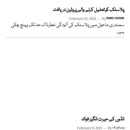
پلاسٹک کو تحلیل کرنے والے پروٹین دریافت
February 25, 2024
By
AHMED HUSSAIN
سمندری ماحول میں پلاسٹک کی آلودگی خطرناک حد تک پہنچ چکی
ہے۔
انڈوں کے حیرت انگیز فوائد
ویب ڈیسک
By
February 9, 2021