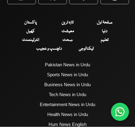
WhatsApp
Twitter
Facebook
Faceboo
صفحۂ اول
تازہ ترین
پاکستان
دنیا
معیشت
کھیل
تعلیم
صحت
انٹرٹینمنٹ
ٹیکنالوجی
دلچسپ و عجیب
Pakistan News in Urdu
Sports News in Urdu
Business News in Urdu
Tech News in Urdu
Entertainment News in Urdu
Health News in Urdu
Hum News English