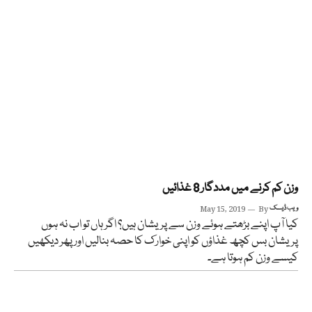
وزن کم کرنے میں مددگار 8 غذائیں
ویب ڈیسک
By
May 15, 2019
کیا آپ اپنے بڑھتے ہوئے وزن سے پریشان ہیں؟ اگر ہاں تو اب نہ ہوں
پریشان بس کچھ غذاؤں کو اپنی خوارک کا حصہ بنالیں اور پھر دیکھیں
کیسے وزن کم ہوتا ہے۔