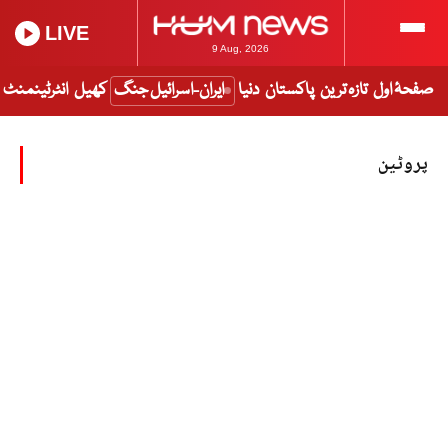
LIVE
9 Aug, 2026
صفحۂ اول
تازہ ترین
پاکستان
دنیا
ایران-اسرائیل جنگ
کھیل
انٹرٹینمنٹ
پروٹین