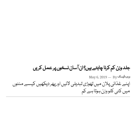
جلد وزن کم کرنا چاہتے ہیں؟ ان آسان نسخوں پر عمل کریں
ویب ڈیسک
By
May 6, 2019
اپنے غذائی پلان میں تھوڑی تبدیلی لائیں اور پھر دیکھیں کیسے منٹوں
میں کئی کلو وزن ہوتا ہے کم