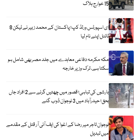
15 خوارج ہلاک
ای اسپورٹس ورلڈ کپ؛ پاکستان کے محمد زبیر نے ٹیکن 8
ٹائٹل اپنے نام لیا
مکہ مکرمہ دفاعی معاہدے میں جلد مصر بھی شامل ہو
سکتا ہے، ترک وزیر خارجہ
بارشوں کی تباہی؛ قصور میں چھتیں گرنے سے 2 افراد جاں
بحق؛ حیدرآباد میں 3 نوجوان ڈوب گئے
نوجوان تاجر میر رضا کے اغوا کی ایف آئی آر قتل کے مقدمے
میں تبدیل