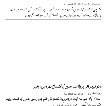
ویب ڈیسک
By
August 22, 2018
کراچی/لاہور/فیصل آباد: مومنہ اینڈ درید پروڈکشنز کی اردو فیچر فلم
’پرواز ہے جنوں‘ ریلیز ہوتے ہی پاکستان کے سینما گھروں…
اردو فیچر فلم ’پرواز ہے جنوں‘ پاکستان بھر میں ریلیز
ویب ڈیسک
By
August 22, 2018
اسلام آباد: مومنہ اینڈ درید پروڈکشنز کی فلم ’پرواز ہے جنوں‘ پاکستان بھر
کے سینما گھروں میں ریلیز کر دی…