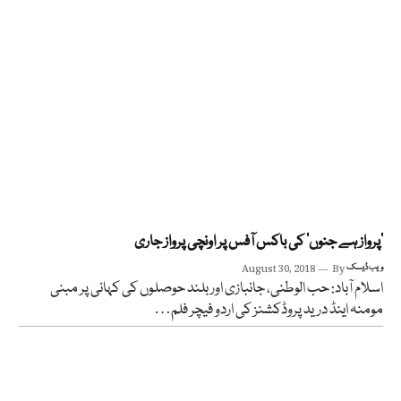
‘پرواز ہے جنوں’ کی باکس آفس پر اونچی پرواز جاری
ویب ڈیسک
By
August 30, 2018
اسلام آباد: حب الوطنی، جانبازی اور بلند حوصلوں کی کہانی پر مبنی
مومنہ اینڈ درید پروڈکشنز کی اردو فیچر فلم…