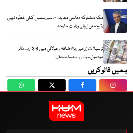
مکہ مشترکہ دفاعی معاہدے سے ہمیں کوئی خطرہ نہیں
، ترجمان ایرانی وزارت خارجہ
ترسیلات زر میں بڑا اضافہ ، جولائی میں 3.6 ارب ڈالر
موصول ہوئے ، اسٹیٹ بینک
ہمیں فالو کریں
WhatsApp
Twitter
Facebook
Faceboo