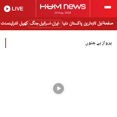
LIVE
10 Aug, 2026
صفحۂ اول
تازہ ترین
پاکستان
دنیا
ایران-اسرائیل جنگ
کھیل
انٹرٹینمنٹ
پرواز ہے جنوں