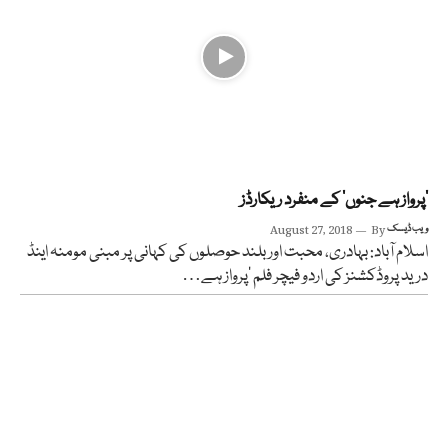
’پرواز ہے جنوں‘ کے منفرد ریکارڈز
ویب ڈیسک
By
August 27, 2018
اسلام آباد: بہادری، محبت اور بلند حوصلوں کی کہانی پر مبنی مومنہ اینڈ
درید پروڈکشنز کی اردو فیچر فلم ’پرواز ہے…