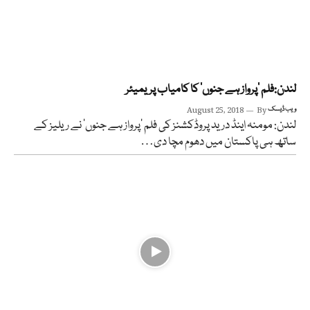
لندن:فلم ’پرواز ہے جنوں‘ کا کامیاب پریمیئر
ویب ڈیسک
By
August 25, 2018
لندن: مومنہ اینڈ درید پروڈکشنز کی فلم ’پرواز ہے جنوں‘ نے ریلیز کے
ساتھ ہی پاکستان میں دھوم مچا دی…