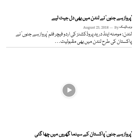
’پرواز ہے جنوں‘ نے لندن میں بھی دل جیت لیے
ویب ڈیسک
By
August 23, 2018
لندن: مومنہ اینڈ درید پروڈکشنز کی اردو فیچر فلم ’پرواز ہے جنوں‘ نے
پاکستان کی طرح لندن میں بھی مقبولیت…
’پرواز ہے جنوں‘ پاکستان کے سینما گھروں میں چھا گئی