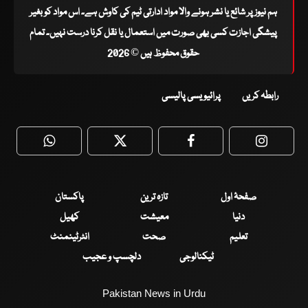
ہم نیوز پر شائع یا نشر ہونے والا مواد ادارتی ٹیم کی کاوش ہے۔ اس مواد کو بغیر
پیشگی اجازت کسی بھی صورت میں استعمال یا نقل کرنا درست نہیں۔ تمام
حقوق محفوظ ہیں © 2026
رابطہ کریں
پرائیویسی پالیسی
WhatsApp
Twitter
Facebook
Faceboo
صفحۂ اول
تازہ ترین
پاکستان
دنیا
معیشت
کھیل
تعلیم
صحت
انٹرٹینمنٹ
ٹیکنالوجی
دلچسپ و عجیب
Pakistan News in Urdu