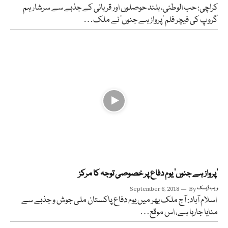
کراچی: حب الوطنی، بلند حوصلوں اور قربانی کے جذبے سے سرشار ہم
گروپ کی فیچر فلم ‘پرواز ہے جنوں’ نے ملک…
’پرواز ہے جنوں’ یوم دفاع پر خصوصی توجہ کا مرکز
ویب ڈیسک
By
September 6, 2018
اسلام آباد: آج ملک بھر میں یوم دفاع پاکستان ملی جوش و جذبے سے
منایا جارہا ہے، اس موقع…