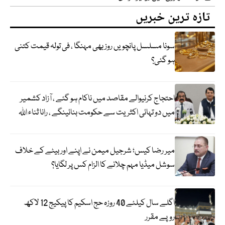
تازہ ترین خبریں
سونا مسلسل پانچویں روز بھی مہنگا ، فی تولہ قیمت کتنی
ہو گئی؟
احتجاج کرنیوالے مقاصد میں ناکام ہو گئے ، آزاد کشمیر
میں دو تہائی اکثریت سے حکومت بنائینگے ، رانا ثناء اللہ
میر رضا کیس؛ شرجیل میمن نے اپنے اور بیٹے کے خلاف
سوشل میڈیا مہم چلانے کا الزام کس پر لگایا؟
اگلے سال کیلئے 40 روزہ حج اسکیم کا پیکیج 12 لاکھ
روپے مقرر