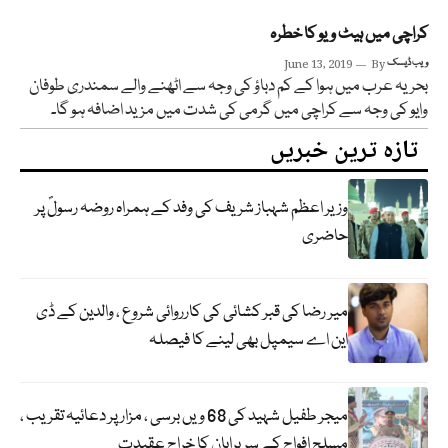
کراچی میں ہیٹ ویو کا خطرہ
ویب ڈیسک
By
June 13, 2019
بحریہ عرب میں ہوا کے کم دباؤ کی وجہ سے اٹھنے والے سمندری طوفان
وایو کی وجہ سے کراچی میں گرمی کی شدت میں مزید اضافہ ہو گا۔
تازہ ترین خبریں
وزیر اعظم شہباز شریف کی وفد کے ہمراہ روضہ رسولؐ پر
حاضری
میر رضا کی قبر کشائی کی کارروائی شروع ، والدین کے ڈی
این اے سیمپل بھی لینے کا فیصلہ
میجر طفیل شہید کی 68 ویں برسی ، مزار پر دعائیہ تقریب ،
مسلح افواج کے سربراہان کا خراج عقیدت