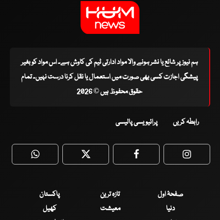
ہم نیوز پر شائع یا نشر ہونے والا مواد ادارتی ٹیم کی کاوش ہے۔ اس مواد کو بغیر
پیشگی اجازت کسی بھی صورت میں استعمال یا نقل کرنا درست نہیں۔ تمام
حقوق محفوظ ہیں © 2026
رابطہ کریں
پرائیویسی پالیسی
WhatsApp
Twitter
Facebook
Faceboo
صفحۂ اول
تازہ ترین
پاکستان
دنیا
معیشت
کھیل