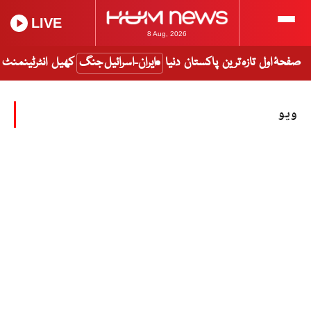
LIVE
8 Aug, 2026
صفحۂ اول
تازہ ترین
پاکستان
دنیا
ایران-اسرائیل جنگ
کھیل
انٹرٹینمنٹ
ویو