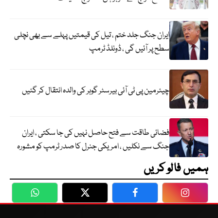
ایران جنگ جلد ختم ، تیل کی قیمتیں پہلے سے بھی نچلی
سطح پر آئیں گی ، ڈونلڈ ٹرمپ
چیئرمین پی ٹی آئی بیرسٹر گوہر کی والدہ انتقال کر گئیں
فضائی طاقت سے فتح حاصل نہیں کی جا سکتی ، ایران
جنگ سے نکلیں ، امریکی جنرل کا صدر ٹرمپ کو مشورہ
ہمیں فالو کریں
WhatsApp
Twitter
Facebook
Faceboo