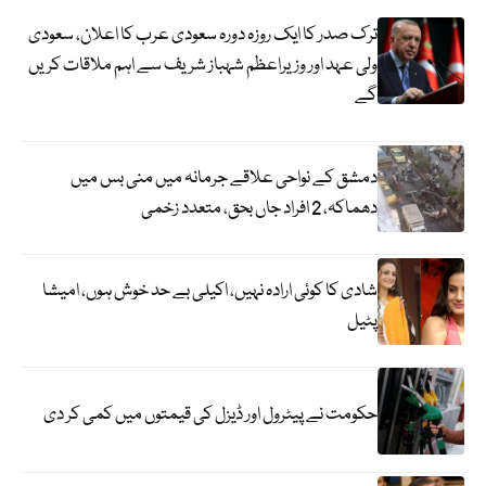
ترک صدر کا ایک روزہ دورہ سعودی عرب کا اعلان، سعودی
ولی عہد اور وزیراعظم شہباز شریف سے اہم ملاقات کریں
گے
دمشق کے نواحی علاقے جرمانہ میں منی بس میں
دھماکہ، 2 افراد جاں بحق، متعدد زخمی
شادی کا کوئی ارادہ نہیں، اکیلی بے حد خوش ہوں، امیشا
پٹیل
حکومت نے پیٹرول اور ڈیزل کی قیمتوں میں کمی کر دی