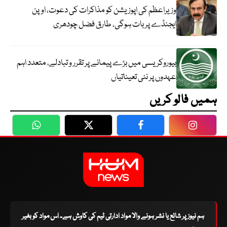
وزیراعظم کی اپوزیشن کو مذاکرات کی دعوت، اوپن
ایجنڈے پر بات ہوگی، طارق فضل چودھری
بیوروکریسی میں بڑے پیمانے پر تقرر و تبادلے، متعدد اہم
عہدوں پر نئی تعیناتیاں
ہمیں فالو کریں
WhatsApp
Twitter
Facebook
Faceboo
ہم نیوز پر شائع یا نشر ہونے والا مواد ادارتی ٹیم کی کاوش ہے۔ اس مواد کو بغیر