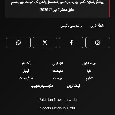
پیشگی اجازت کسی بھی صورت میں استعمال یا نقل کرنا درست نہیں۔ تمام
حقوق محفوظ ہیں © 2026
رابطہ کریں
پرائیویسی پالیسی
WhatsApp
Twitter
Facebook
Faceboo
صفحۂ اول
تازہ ترین
پاکستان
دنیا
معیشت
کھیل
تعلیم
صحت
انٹرٹینمنٹ
ٹیکنالوجی
دلچسپ و عجیب
Pakistan News in Urdu
Sports News in Urdu