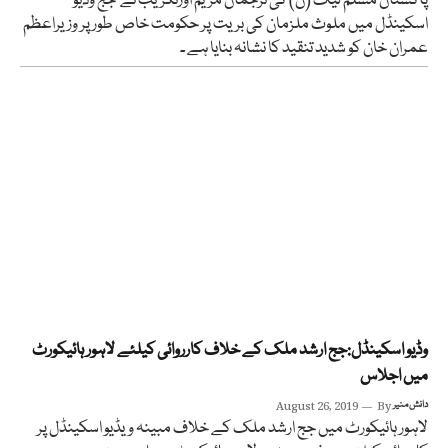
‎پاکستان مسلم لیگ (ن) کی ترجمان مریم اورنگزیب نے جج وڈیو
اسکینڈل میں ملوث ملزمان کی بریت پر حکومت خاص طور پر وزیراعظم
عمران خان کو شدید تنقید کا نشانہ بنایا ہے ۔
وڈیو اسکینڈل:جج ارشد ملک کے خلاف کارروائی کیلئے لاہور ہائیکورٹ
میں اجلاس
دانش منیر
By
August 26, 2019
لاہور ہائیکورٹ میں جج ارشد ملک کے خلاف مبینہ ویڈیو اسکینڈل پر