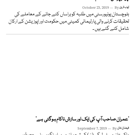
ایوب ترین
By
October 23, 2019
بلوچستان یونیورسٹی میں طلبہ کو ہراساں کئے جانے کے معاملے کی
تحقیقات کرنے والی پارلیمانی کمیٹی میں حکومت اور اپوزیشن کے ارکان
شامل کئے گئے ہیں ۔
’عمران صاحب آپ کی ایک اور سازش ناکام ہوگئی ہے‘
فیضان خان
By
September 7, 2019