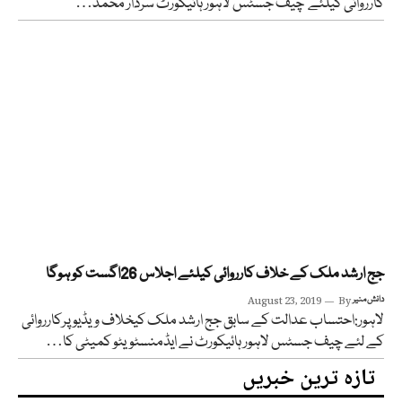
کارروائی کیلئے چیف جسٹس لاہور ہائیکورٹ سردار محمد…
جج ارشد ملک کے خلاف کارروائی کیلئے اجلاس 26اگست کو ہوگا
دانش منیر
By
August 23, 2019
لاہور:احتساب عدالت کے سابق جج ارشد ملک کیخلاف ویڈیو پرکارروائی
کے لئے چیف جسٹس لاہور ہائیکورٹ نے ایڈمنسٹویٹو کمیٹی کا…
تازہ ترین خبریں