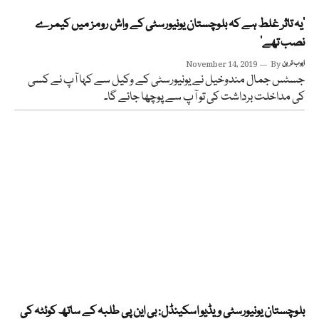
’یہ تاثر غلط ہے کہ بلوچستان یونیورسٹی کے واش رومز میں کیمرے
نصب تھے‘
ایوب ترین
By
November 14, 2019
جسٹس جمال مندوخیل نے یونیورسٹی کے وکیل سے کہا آپ نے کسی
کی مداخلت برداشت کی تو آپ سے پوچھا جائے گا۔
بلوچستان یونیورسٹی ویڈیو اسکینڈل: بی این پی طلبہ کے ساتھ کوئٹہ کی