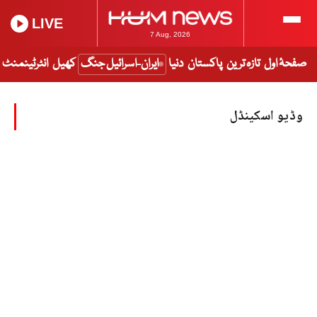
LIVE
7 Aug, 2026
صفحۂ اول
تازہ ترین
پاکستان
دنیا
ایران-اسرائیل جنگ
کھیل
انٹرٹینمنٹ
وڈیو اسکینڈل