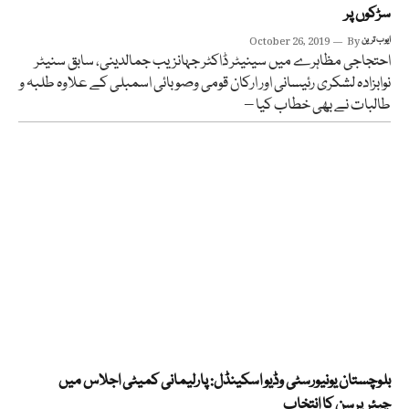
سڑکوں پر
ایوب ترین
By
October 26, 2019
احتجاجی مظاہرے میں سینیٹر ڈاکٹر جہانزیب جمالدینی، سابق سنیٹر
نوابزادہ لشکری رئیسانی اور ارکان قومی وصوبائی اسمبلی کے علاوہ طلبہ و
طالبات نے بھی خطاب کیا –
بلوچستان یونیورسٹی وڈیو اسکینڈل: پارلیمانی کمیٹی اجلاس میں
چیئرپرسن کا انتخاب