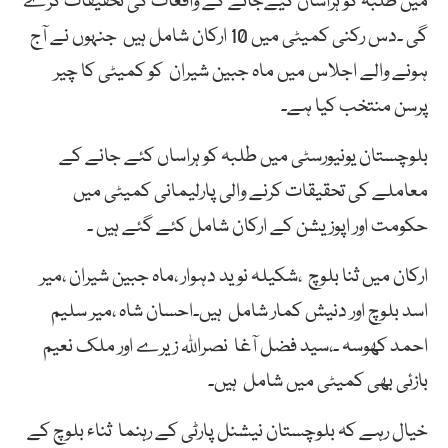
میں طلبہ کو ہراساں کیےجانے کے واقعات کی تحقیقات کرے
گی ۔دس رکنی کمیٹی میں 10 ارکان شامل ہیں جنہوں نے آج
ہونے والے اجلاس میں ماہ جبین شیران کو کمیٹی کا چیر
پرسن منتخب کیا ہے۔
بلوچستان یونیورسٹی میں طلبہ کو ہراساں کئے جانے کے
معاملے کی تحقیقات کرنے والی پارلیمانی کمیٹی میں
حکومت اور اپوزیشن کے ارکان شامل کئے گئے ہیں ۔
ارکان میں ثنا بلوچ ،شکیلہ نوید دہوار ،ماہ جبین شیران ،میر
اسد بلوچ اور دنیش کمار شامل ہیں۔احسان شاہ ،میر سلیم
احمد کھوسہ ۔،سید فضل آغا نصراللہ زیرے اور ملک نعیم
بازئی بھی کمیٹی میں شامل ہیں۔
خیال رہے کہ بلوچستان نیشنل پارٹی کے رہنما ثناء بلوچ کے