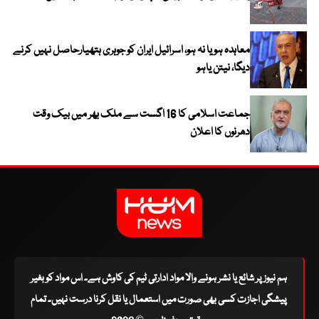
معاہدہ ہو یا نہ ہو، اسرائیل ایران کو جوہری ہتھیارحاصل نہیں کرنے
دیگا، نیتن یاہو
جماعت اسلامی کا 16 اگست سے ملک بھر میں بیک وقت
دھرنوں کا اعلان
ہم نیوز پر شائع یا نشر ہونے والا مواد ادارتی ٹیم کی کاوش ہے۔ اس مواد کو بغیر
پیشگی اجازت کسی بھی صورت میں استعمال یا نقل کرنا درست نہیں۔ تمام