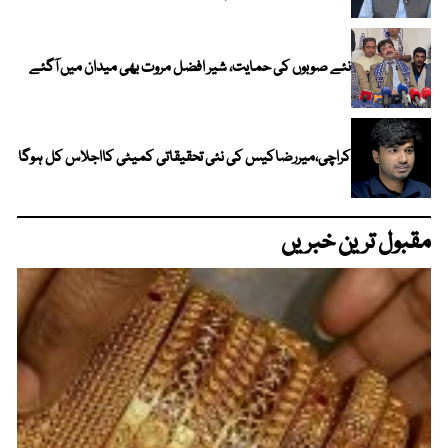
نئے صوبوں کی حمایت، شیر افضل مروت بھی میدان میں آگئے
کراچی،میررضاکیس کی نئی تحقیقاتی کمیٹی کااجلاس کل ہوگا
مقبول ترین خبریں