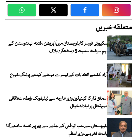
WhatsApp
Twitter
Facebook
Faceboo
متعلقہ خبریں
سکیورٹی فورسز کا بلوچستان میں آپریشن ، فتنہ الہندوستان کے
اہم سرغنہ سمیت 5 دہشتگرد ہلاک
آزاد کشمیر انتخابات کے تیسرے مرحلے کیلئے پولنگ شروع
اسحاق ڈار کا کینیڈین وزیر خارجہ سے ٹیلیفونک رابطہ، علاقائی
صورتحال پر تبادلہ خیال
بلوچستان سے حب الوطنی کے جذبے سے بھرپور نغمہ سامنے آنا
باعث فخر ہے، وزیر اعظم