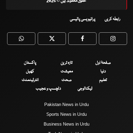
حقوق محفوظ ہیں © 2026
رابطہ کریں
پرائیویسی پالیسی
WhatsApp
Twitter
Facebook
Faceboo
صفحۂ اول
تازہ ترین
پاکستان
دنیا
معیشت
کھیل
تعلیم
صحت
انٹرٹینمنٹ
ٹیکنالوجی
دلچسپ و عجیب
Pakistan News in Urdu
Sports News in Urdu
Business News in Urdu