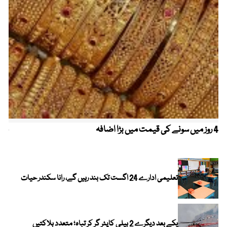
4 روز میں سونے کی قیمت میں بڑا اضافہ
خیب
الا
تعلیمی ادارے 24 اگست تک بند رہیں گے، رانا سکندر حیات
یکے بعد دیگرے 2 ہیلی کاپٹر گر کر تباہ؛ متعدد ہلاکتیں