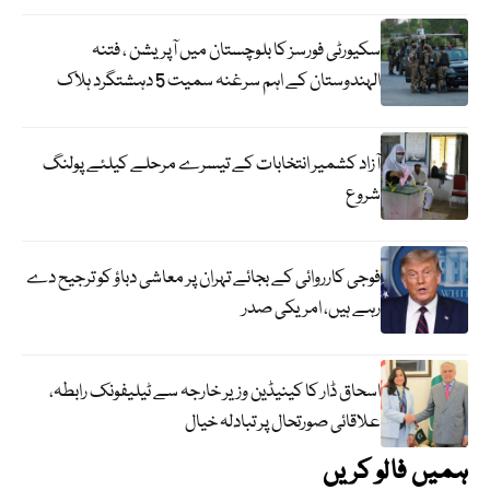
سکیورٹی فورسز کا بلوچستان میں آپریشن ، فتنہ
الہندوستان کے اہم سرغنہ سمیت 5 دہشتگرد ہلاک
آزاد کشمیر انتخابات کے تیسرے مرحلے کیلئے پولنگ
شروع
فوجی کارروائی کے بجائے تہران پر معاشی دباؤ کو ترجیح دے
رہے ہیں، امریکی صدر
اسحاق ڈار کا کینیڈین وزیر خارجہ سے ٹیلیفونک رابطہ،
علاقائی صورتحال پر تبادلہ خیال
ہمیں فالو کریں