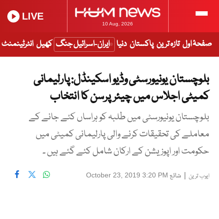
LIVE
10 Aug, 2026
صفحۂ اول
تازہ ترین
پاکستان
دنیا
ایران-اسرائیل جنگ
کھیل
انٹرٹینمنٹ
بلوچستان یونیورسٹی وڈیو اسکینڈل: پارلیمانی
کمیٹی اجلاس میں چیئرپرسن کا انتخاب
بلوچستان یونیورسٹی میں طلبہ کو ہراساں کئے جانے کے
معاملے کی تحقیقات کرنے والی پارلیمانی کمیٹی میں
حکومت اور اپوزیشن کے ارکان شامل کئے گئے ہیں ۔
|
شائع
October 23, 2019 3:20 PM
ایوب ترین