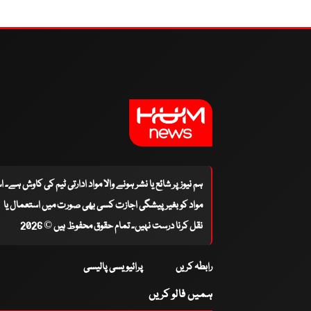
ہم نیوز پر شائع یا نشر ہونے والا مواد ادارتی ٹیم کی کاوش ہے۔ 
مواد کو بغیر پیشگی اجازت کسی بھی صورت میں استعمال یا
نقل کرنا درست نہیں۔ تمام حقوق محفوظ ہیں © 2026
رابطہ کریں
پرائیویسی پالیسی
ہمیں فالو کریں