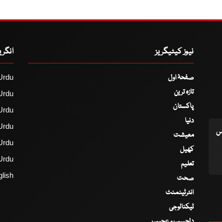
نیوز کیٹیگریز
انگر
صفحۂ اول
Urdu
تازہ ترین
Urdu
پاکستان
Urdu
دنیا
Urdu
اس
معیشت
Urdu
کھیل
Urdu
تعلیم
lish
صحت
انٹرٹینمنٹ
ٹیکنالوجی
دلچسپ و عجیب