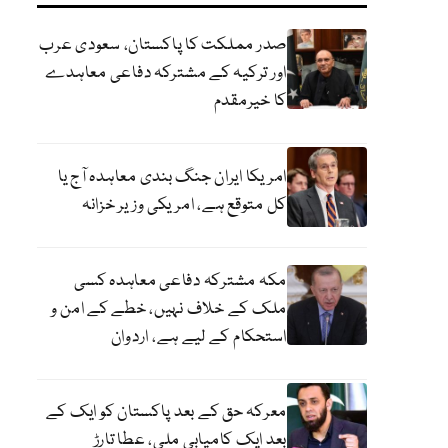
صدر مملکت کا پاکستان، سعودی عرب
اور ترکیہ کے مشترکہ دفاعی معاہدے
کا خیرمقدم
امریکا ایران جنگ بندی معاہدہ آج یا
کل متوقع ہے، امریکی وزیر خزانہ
مکہ مشترکہ دفاعی معاہدہ کسی
ملک کے خلاف نہیں، خطے کے امن و
استحکام کے لیے ہے، اردوان
معرکہ حق کے بعد پاکستان کو ایک کے
بعد ایک کامیابی ملی، عطا تارڑ