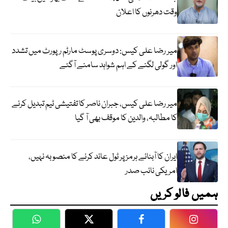
وقت دھرنوں کا اعلان
میر رضا علی کیس: دوسری پوسٹ مارٹم رپورٹ میں تشدد
اور گولی لگنے کے اہم شواہد سامنے آگئے
میر رضا علی کیس، جبران ناصر کا تفتیشی ٹیم تبدیل کرنے
کا مطالبہ، والدین کا موقف بھی آ گیا
ایران کا آبنائے ہرمز پر ٹول عائد کرنے کا منصوبہ نہیں،
امریکی نائب صدر
ہمیں فالو کریں
WhatsApp
Twitter
Facebook
Faceboo