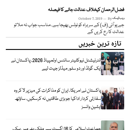
فضل الرحمان کیخلاف عدالت جانے کا فیصلہ
ویب ڈیسک
By
October 7, 2019
جے یو آئی (ف) کے سربراہ کو نوٹس بھیجا ہے، مناسب جواب نہ ملا تو
عدالت کا رخ کریں گے
تازہ ترین خبریں
انٹرنیشنل نیوکلیئر سائنس اولمپیاڈ 2026، پاکستان نے
ایک گولڈ اور دو سلور میڈلز جیت لیے
پاکستان نے امریکا، ایران کو مذاکرات کی میز پر لا کر وہ
سفارتی کردار اداکیا جو بڑی طاقتیں نہ کرسکیں، ساؤتھ
ایشین وائسز
جماعت اسلامی کا 16 اگست سے ملک بھر میں بیک