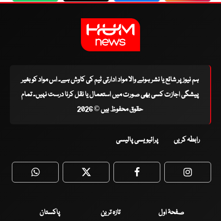
ہم نیوز پر شائع یا نشر ہونے والا مواد ادارتی ٹیم کی کاوش ہے۔ اس مواد کو بغیر
پیشگی اجازت کسی بھی صورت میں استعمال یا نقل کرنا درست نہیں۔ تمام
حقوق محفوظ ہیں © 2026
رابطہ کریں
پرائیویسی پالیسی
WhatsApp
Twitter
Facebook
Faceboo
صفحۂ اول
تازہ ترین
پاکستان