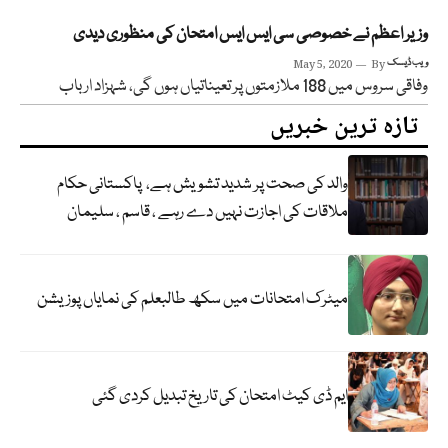
وزیر اعظم نے خصوصی سی ایس ایس امتحان کی منظوری دیدی
ویب ڈیسک
By
May 5, 2020
وفاقی سروس میں 188 ملازمتوں پر تعیناتیاں ہوں گی، شہزاد ارباب
تازہ ترین خبریں
والد کی صحت پر شدید تشویش ہے، پاکستانی حکام
ملاقات کی اجازت نہیں دے رہے ، قاسم ، سلیمان
میٹرک امتحانات میں سکھ طالبعلم کی نمایاں پوزیشن
ایم ڈی کیٹ امتحان کی تاریخ تبدیل کردی گئی