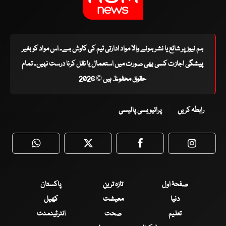
ہم نیوز پر شائع یا نشر ہونے والا مواد ادارتی ٹیم کی کاوش ہے۔ اس مواد کو بغیر
پیشگی اجازت کسی بھی صورت میں استعمال یا نقل کرنا درست نہیں۔ تمام
حقوق محفوظ ہیں © 2026
رابطہ کریں
پرائیویسی پالیسی
WhatsApp
Twitter
Facebook
Faceboo
صفحۂ اول
تازہ ترین
پاکستان
دنیا
معیشت
کھیل
تعلیم
صحت
انٹرٹینمنٹ