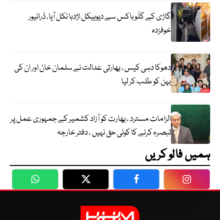
گاڑی کے گلَو باکس سے دیوہیکل اژدہا نکل آیا، ڈرائیور
خوفزدہ
دھوکا دہی کیس ، بھارتی عدالت نے سلمان خان اور ان کی
بہن کو طلب کر لیا
الزامات مسترد ، بھارت کو آزاد کشمیر کے جمہوری عمل پر
تبصرہ کرنے کا کوئی حق نہیں ، دفتر خارجہ
ہمیں فالو کریں
WhatsApp
Twitter
Facebook
Faceboo