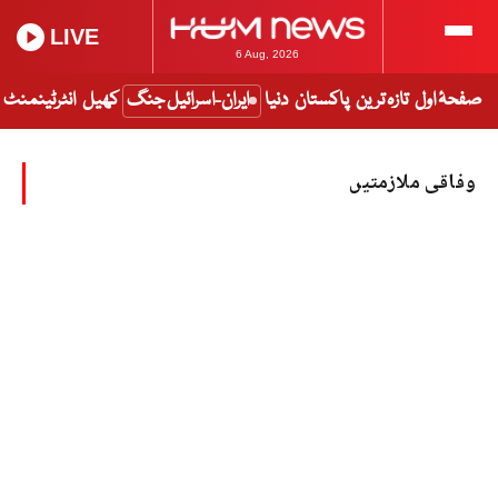
LIVE
6 Aug, 2026
صفحۂ اول
تازہ ترین
پاکستان
دنیا
ایران-اسرائیل جنگ
کھیل
انٹرٹینمنٹ
وفاقی ملازمتیں