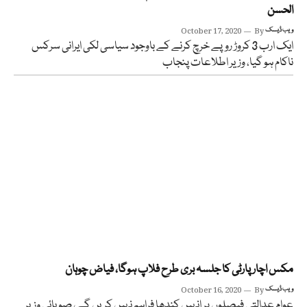
الحسن
ویب ڈیسک
By
October 17, 2020
ایک ارب 3 کروڑ روپے خرچ کرنے کے باوجود سیاسی لکی ایرانی سرکس
ناکام ہو گیا، وزیر اطلاعات پنجاب
مکس اچار پارٹی کا جلسہ بری طرح فلاپ ہوگا، فیاض چوہان
ویب ڈیسک
By
October 16, 2020
عوام عدالتی فیصلوں پر انہیں کندھا فراہم نہیں کریں گے، صوبائی وزیر