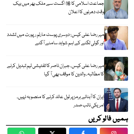
جماعت اسلامی کا 16 اگست سے ملک بھر میں بیک
وقت دھرنوں کا اعلان
میر رضا علی کیس: دوسری پوسٹ مارٹم رپورٹ میں تشدد
اور گولی لگنے کے اہم شواہد سامنے آگئے
میر رضا علی کیس، جبران ناصر کا تفتیشی ٹیم تبدیل کرنے
کا مطالبہ، والدین کا موقف بھی آ گیا
ایران کا آبنائے ہرمز پر ٹول عائد کرنے کا منصوبہ نہیں،
امریکی نائب صدر
ہمیں فالو کریں