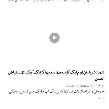
شہباز شریف ن اور م لیگ کو سمجھا سمجھا کر تنگ آچکے تھے، فیاض
الحسن
ویب ڈیسک
By
October 3, 2020
صوبائی وزیر اطلاعات نے کہا کہ ن لیگ اب م لیگ میں تبدیل ہوچکی
ہے۔