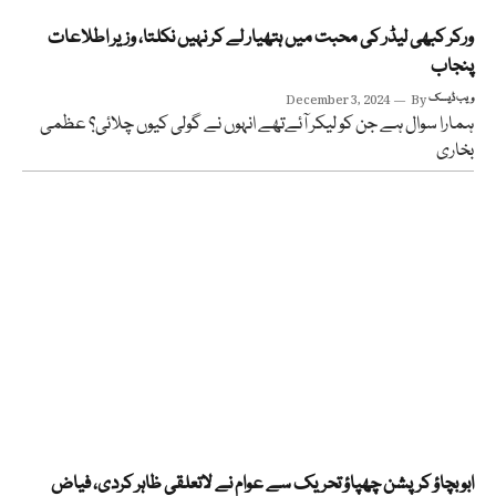
ورکر کبھی لیڈر کی محبت میں ہتھیار لے کر نہیں نکلتا، وزیر اطلاعات
پنجاب
ویب ڈیسک
By
December 3, 2024
ہمارا سوال ہے جن کو لیکر آئےتھے انہوں نے گولی کیوں چلائی؟ عظمی
بخاری
ابو بچاؤ کرپشن چھپاؤ تحریک سے عوام نے لاتعلقی ظاہر کردی، فیاض