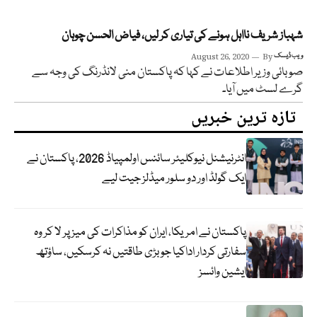
شہباز شریف نااہل ہونے کی تیاری کر لیں، فیاض الحسن چوہان
ویب ڈیسک
By
August 26, 2020
صوبائی وزیر اطلاعات نے کہا کہ پاکستان منی لانڈرنگ کی وجہ سے
گرے لسٹ میں آیا۔
تازہ ترین خبریں
انٹرنیشنل نیوکلیئر سائنس اولمپیاڈ 2026، پاکستان نے
ایک گولڈ اور دو سلور میڈلز جیت لیے
پاکستان نے امریکا، ایران کو مذاکرات کی میز پر لا کر وہ
سفارتی کردار اداکیا جو بڑی طاقتیں نہ کرسکیں، ساؤتھ
ایشین وائسز