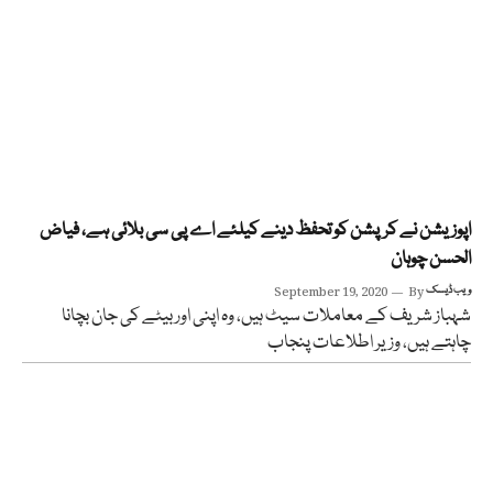
اپوزیشن نے کرپشن کو تحفظ دینے کیلئے اے پی سی بلائی ہے، فیاض
الحسن چوہان
ویب ڈیسک
By
September 19, 2020
شہباز شریف کے معاملات سیٹ ہیں، وہ اپنی اور بیٹے کی جان بچانا
چاہتے ہیں، وزیر اطلاعات پنجاب