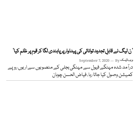
’ ن لیگ نے قابلِ تجدید توانائی کی پیداوار پر پابندی لگا کر قوم پر ظلم کیا‘
ویب ڈیسک
By
September 7, 2020
درآمد شدہ مہنگے فیول سے مہنگی بجلی کے منصوبوں سے اربوں روپے
کمیشن وصول کیا جاتا رہا، فیاض الحسن چوہان