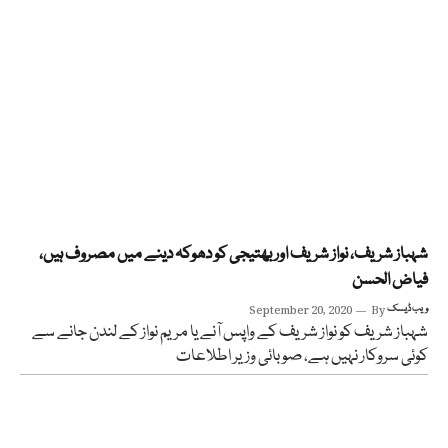
شہباز شریف، نواز شریف اور بھتیجی کو دھوکہ دینے میں مصروف ہیں،
فیاض الحسن
ویب ڈیسک
By
September 20, 2020
شہباز شریف کو نواز شریف کے واپس آنے یا مریم نواز کے لندن جانے سے
کوئی سروکار نہیں ہے، صوبائی وزیر اطلاعات