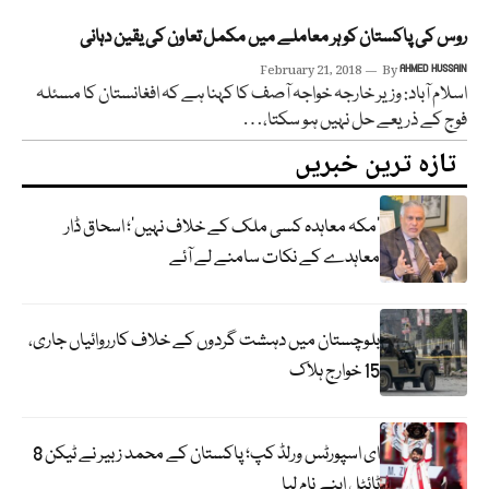
روس کی پاکستان کو ہر معاملے میں مکمل تعاون کی یقین دہانی
February 21, 2018
By
AHMED HUSSAIN
اسلام آباد: وزیر خارجہ خواجہ آصف کا کہنا ہے کہ افغانستان کا مسئلہ
فوج کے ذریعے حل نہیں ہو سکتا،…
تازہ ترین خبریں
‘مکہ معاہدہ کسی ملک کے خلاف نہیں’؛ اسحاق ڈار
معاہدے کے نکات سامنے لے آئے
بلوچستان میں دہشت گردوں کے خلاف کارروائیاں جاری،
15 خوارج ہلاک
ای اسپورٹس ورلڈ کپ؛ پاکستان کے محمد زبیر نے ٹیکن 8
ٹائٹل اپنے نام لیا