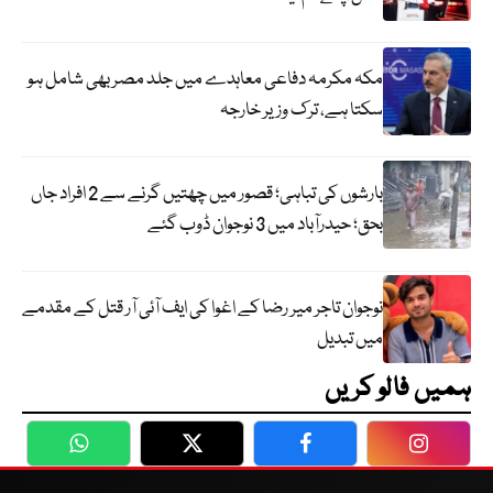
مکہ مکرمہ دفاعی معاہدے میں جلد مصر بھی شامل ہو
سکتا ہے، ترک وزیر خارجہ
بارشوں کی تباہی؛ قصور میں چھتیں گرنے سے 2 افراد جاں
بحق؛ حیدرآباد میں 3 نوجوان ڈوب گئے
نوجوان تاجر میر رضا کے اغوا کی ایف آئی آر قتل کے مقدمے
میں تبدیل
ہمیں فالو کریں
WhatsApp
Twitter
Facebook
Faceboo