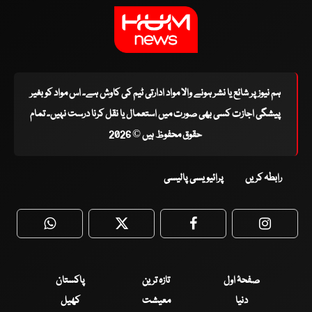
ہم نیوز پر شائع یا نشر ہونے والا مواد ادارتی ٹیم کی کاوش ہے۔ اس مواد کو بغیر
پیشگی اجازت کسی بھی صورت میں استعمال یا نقل کرنا درست نہیں۔ تمام
حقوق محفوظ ہیں © 2026
رابطہ کریں
پرائیویسی پالیسی
WhatsApp
Twitter
Facebook
Faceboo
صفحۂ اول
تازہ ترین
پاکستان
دنیا
معیشت
کھیل