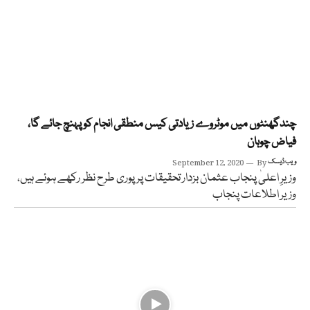
چندگھنٹوں میں موٹروے زیادتی کیس منطقی انجام کو پہنچ جائے گا،
فیاض چوہان
ویب ڈیسک
By
September 12, 2020
وزیرِ اعلیٰ پنجاب عثمان بزدار تحقیقات پر پوری طرح نظر رکھے ہوئے ہیں،
وزیر اطلاعات پنجاب