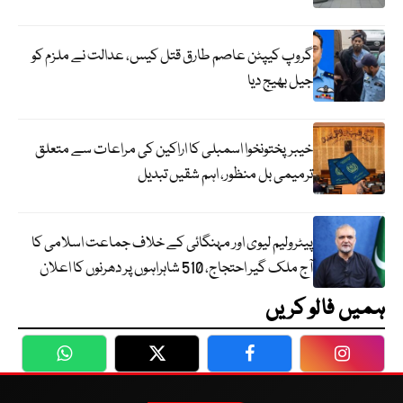
گروپ کیپٹن عاصم طارق قتل کیس، عدالت نے ملزم کو
جیل بھیج دیا
خیبرپختونخوا اسمبلی کا اراکین کی مراعات سے متعلق
ترمیمی بل منظور، اہم شقیں تبدیل
پیٹرولیم لیوی اور مہنگائی کے خلاف جماعت اسلامی کا
آج ملک گیر احتجاج، 510 شاہراہوں پر دھرنوں کا اعلان
ہمیں فالو کریں
WhatsApp
Twitter
Facebook
Faceboo