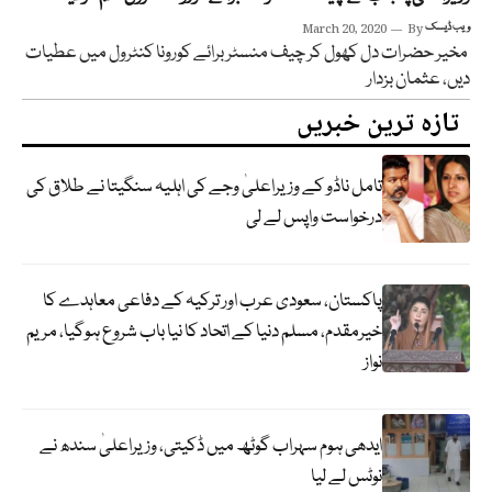
ویب ڈیسک
By
March 20, 2020
مخیر حضرات دل کھول کر چیف منسٹر برائے کورونا کنٹرول میں عطیات
دیں، عثمان بزدار
تازہ ترین خبریں
تامل ناڈو کے وزیراعلیٰ وجے کی اہلیہ سنگیتا نے طلاق کی
درخواست واپس لے لی
پاکستان، سعودی عرب اور ترکیہ کے دفاعی معاہدے کا
خیرمقدم، مسلم دنیا کے اتحاد کا نیا باب شروع ہوگیا، مریم
نواز
ایدھی ہوم سہراب گوٹھ میں ڈکیتی، وزیراعلیٰ سندھ نے
نوٹس لے لیا