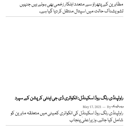
مظاہرین کے پتھراؤ سے متعدد اہلکار زخمی بھی ہوئے ہیں جنہیں
تشویشناک حالت میں اسپتال منتقل کر دیا گیا ہے۔
راولپنڈی رنگ روڈ اسکینڈل: انکوائری ڈی جی اینٹی کرپشن کے سپرد
ویب ڈیسک
By
May 17, 2021
راولپنڈی رنگ روڈ اسکینڈل کی انکوائری کمیٹی میں متعلقہ ماہرین کو
شامل کیا جائے، وزیراعلیٰ پنجاب