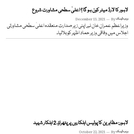
لاہور کا لارڈ میئر کون ہو گا ؟ اعلیٰ سطحی مشاورت شروع
ویب ڈیسک
By
December 13, 2021
وزیراعظم عمران خان نے اپنی زیر صدارت منعقدہ اعلیٰ سطحی مشاورتی
اجلاس میں وفاقی وزیر حماد اظہر کو بلالیا۔
لاہور: مظاہرین کا پولیس اہلکاروں پر پتھراؤ، 2 اہلکار شہید
ویب ڈیسک
By
October 22, 2021