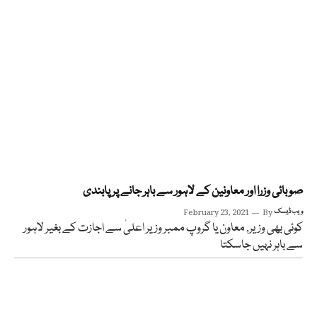
صوبائی وزرا اور معاونین کے لاہور سے باہر جانے پر پابندی
ویب ڈیسک
By
February 23, 2021
کوئی بھی وزیر, معاون یا گروپ ممبر وزیر اعلیٰ سے اجازت کے بغیر لاہور
سے باہر نہیں جاسکتا