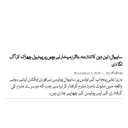
ساہیوال: لین دین کا تنازعہ، بااثر زمیندار نے بچوں پر پیٹرول چھڑک کر آگ
لگا دی
ویب ڈیسک
By
November 1, 2020
وزیراعلیٰ پنجاب کے نوٹس پر ساہیوال پولیس نےفوری ایکشن لیتے ہوئے
واقعہ میں ملوث نامزد ملزم گرفتار کر لیا ہے جب کہ دوسرے ملزم کی
گرفتاری کے لیے پولیس کے چھاپے جاری ہیں۔