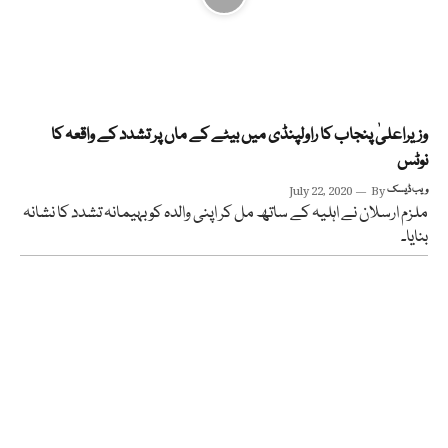
وزیراعلیٰ پنجاب کا راولپنڈی میں بیٹے کے ماں پر تشدد کے واقعہ کا
نوٹس
ویب ڈیسک
By
July 22, 2020
ملزم ارسلان نے اہلیہ کے ساتھ مل کر اپنی والدہ کو بہیمانہ تشدد کا نشانہ
بنایا۔