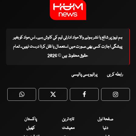
ہم نیوز پر شائع یا نشر ہونے والا مواد ادارتی ٹیم کی کاوش ہے۔ اس مواد کو بغیر
پیشگی اجازت کسی بھی صورت میں استعمال یا نقل کرنا درست نہیں۔ تمام
حقوق محفوظ ہیں © 2026
رابطہ کریں
پرائیویسی پالیسی
WhatsApp
Twitter
Facebook
Faceboo
صفحۂ اول
تازہ ترین
پاکستان
دنیا
معیشت
کھیل