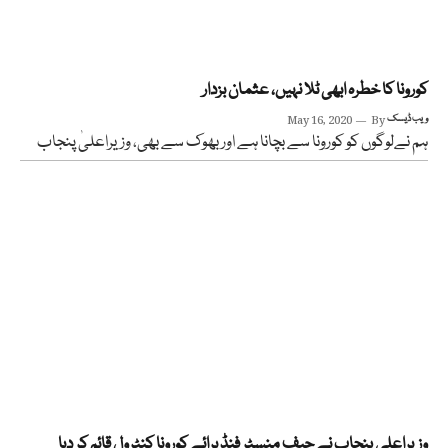
کورونا کا خطرہ ابھی ٹلا نہیں، عثمان بزدار
ویب ڈیسک
By
May 16, 2020
ہم نےلوگوں کو کورونا سے بچانا ہے اور بھوک سے بھی، وزیراعلیٰ پنجاب
وزیراعلی پنجاب نے چیف منسٹر فنڈ برائے کورونا کنٹرول قائم کر دیا