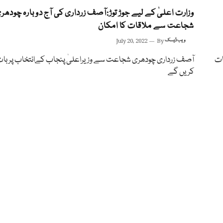
وزارت اعلیٰ کے لیے جوڑ توڑ:آصف زرداری کی آج دوبارہ چودھر
شجاعت سے ملاقات کا امکان
ویب ڈیسک
By
July 20, 2022
ات
آصف زرداری چودھری شجاعت سے وزیراعلیٰ پنجاب کےانتخاب پر با
کریں گے