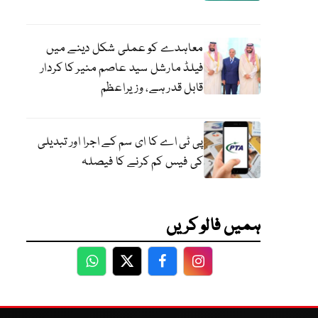
معاہدے کو عملی شکل دینے میں
فیلڈ مارشل سید عاصم منیر کا کردار
قابل قدر ہے، وزیراعظم
پی ٹی اے کا ای سم کے اجرا اور تبدیلی
کی فیس کم کرنے کا فیصلہ
ہمیں فالو کریں
WhatsApp
Twitter
Facebook
Facebook