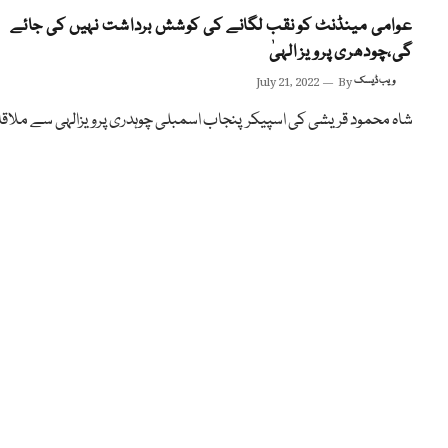
عوامی مینڈنٹ کو نقب لگانے کی کوشش برداشت نہیں کی جائے
گی،چودھری پرویز الہیٰ
ویب ڈیسک
By
July 21, 2022
شاہ محمود قریشی کی اسپیکر پنجاب اسمبلی چوہدری پرویزالہی سے ملاق