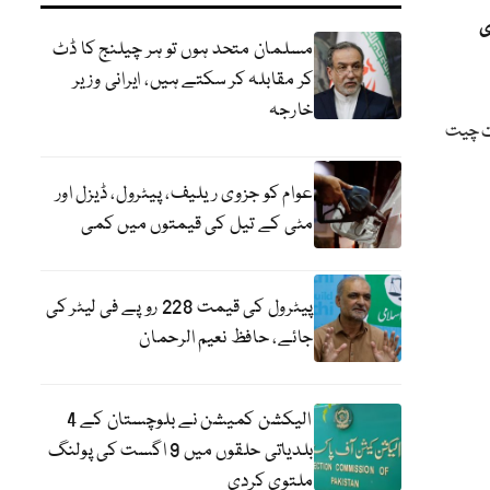
ی
مسلمان متحد ہوں تو ہر چیلنج کا ڈٹ
کر مقابلہ کر سکتے ہیں، ایرانی وزیر
خارجہ
ت چیت
عوام کو جزوی ریلیف، پیٹرول، ڈیزل اور
مٹی کے تیل کی قیمتوں میں کمی
پیٹرول کی قیمت 228 روپے فی لیٹر کی
جائے، حافظ نعیم الرحمان
الیکشن کمیشن نے بلوچستان کے 4
بلدیاتی حلقوں میں 9 اگست کی پولنگ
ملتوی کردی