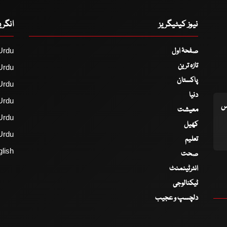
نیوز کیٹیگریز
انگر
صفحۂ اول
Urdu
تازہ ترین
Urdu
پاکستان
Urdu
دنیا
Urdu
اس
معیشت
Urdu
کھیل
Urdu
تعلیم
lish
صحت
انٹرٹینمنٹ
ٹیکنالوجی
دلچسپ و عجیب