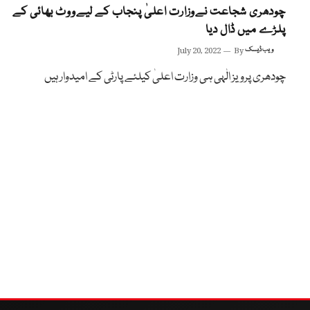
چودھری شجاعت نےوزارت اعلیٰ پنجاب کے لیےووٹ بھائی کے
پلڑے میں ڈال دیا
ویب ڈیسک
By
July 20, 2022
چودھری پرویز الٰہی ہی وزارت اعلیٰ کیلئے پارٹی کے امیدوار ہیں