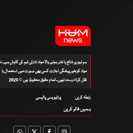
ہم نیوز پر شائع یا نشر ہونے والا مواد ادارتی ٹیم کی کاوش ہے۔ 
مواد کو بغیر پیشگی اجازت کسی بھی صورت میں استعمال یا
نقل کرنا درست نہیں۔ تمام حقوق محفوظ ہیں © 2026
رابطہ کریں
پرائیویسی پالیسی
ہمیں فالو کریں