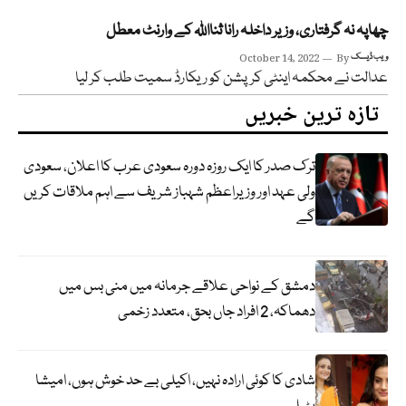
چھاپہ نہ گرفتاری، وزیر داخلہ رانا ثنااللہ کے وارنٹ معطل
ویب ڈیسک
By
October 14, 2022
عدالت نے محکمہ اینٹی کرپشن کو ریکارڈ سمیت طلب کر لیا
تازہ ترین خبریں
ترک صدر کا ایک روزہ دورہ سعودی عرب کا اعلان، سعودی
ولی عہد اور وزیراعظم شہباز شریف سے اہم ملاقات کریں
گے
دمشق کے نواحی علاقے جرمانہ میں منی بس میں
دھماکہ، 2 افراد جاں بحق، متعدد زخمی
شادی کا کوئی ارادہ نہیں، اکیلی بے حد خوش ہوں، امیشا