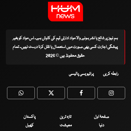
ہم نیوز پر شائع یا نشر ہونے والا مواد ادارتی ٹیم کی کاوش ہے۔ اس مواد کو بغیر
پیشگی اجازت کسی بھی صورت میں استعمال یا نقل کرنا درست نہیں۔ تمام
حقوق محفوظ ہیں © 2026
رابطہ کریں
پرائیویسی پالیسی
WhatsApp
Twitter
Facebook
Faceboo
صفحۂ اول
تازہ ترین
پاکستان
دنیا
معیشت
کھیل