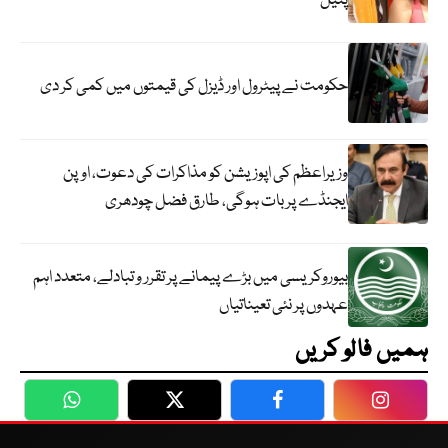
پٹیل
حکومت نے پیٹرول اور ڈیزل کی قیمتوں میں کمی کر دی
وزیراعظم کی اپوزیشن کو مذاکرات کی دعوت، اوپن
ایجنڈے پر بات ہوگی، طارق فضل چودھری
بیوروکریسی میں بڑے پیمانے پر تقرر و تبادلے، متعدد اہم
عہدوں پر نئی تعیناتیاں
ہمیں فالو کریں
WhatsApp
Twitter
Facebook
Faceboo