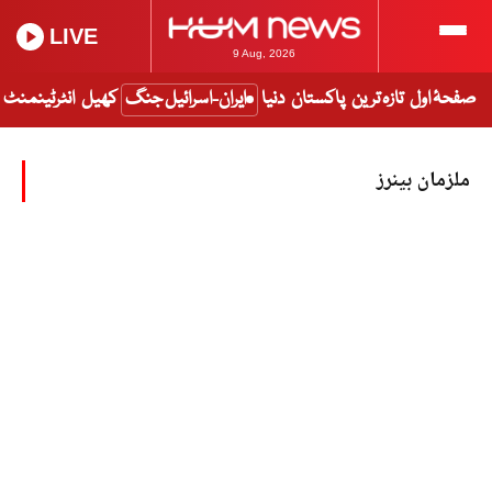
LIVE
9 Aug, 2026
صفحۂ اول
تازہ ترین
پاکستان
دنیا
ایران-اسرائیل جنگ
کھیل
انٹرٹینمنٹ
ملزمان بینرز