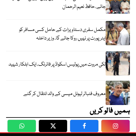
جائے، حافظ نعیم الرحمان
مکمل سفری دستاویزات کے حامل کسی مسافر کو
ایئرپورٹ پر نہیں روکا جائے گا، وزیر داخلہ
لکی مروت میں پولیس اسکواڈ پر فائرنگ، ایک اہلکار شہید
معروف فٹبالر لیونل میسی کے والد انتقال کر گئے
ہمیں فالو کریں
WhatsApp
Twitter
Facebook
Faceboo