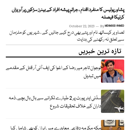
پشاور پولیس کا منفرد اقدام ، جرائم پیشہ افراد کے بینرز سڑکوں پر آویزاں
کرنیکا فیصلہ
October 22, 2023
By
MEHMOOD AHMED
تصاویر کیساتھ نام اور پتے بھی درج کیے جائیں گے ، شہریوں کو ملزمان
سے تعلق نہ رکھنے کی ہدایت
تازہ ترین خبریں
نوجوان تاجر میر رضا کے اغوا کی ایف آئی آر قتل کے مقدمے
میں تبدیل
سڈنی ایئرپورٹ پر 2 طیارے ٹکرانے سے بال بال بچے، ذمہ
داران کے خلاف تحقیقات شروع
مکہ مکرمہ دفاعی معاہدے میں ایران کو بھی شامل کیا