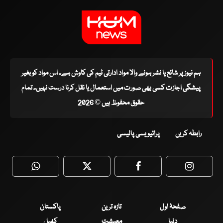
ہم نیوز پر شائع یا نشر ہونے والا مواد ادارتی ٹیم کی کاوش ہے۔ اس مواد کو بغیر
پیشگی اجازت کسی بھی صورت میں استعمال یا نقل کرنا درست نہیں۔ تمام
حقوق محفوظ ہیں © 2026
رابطہ کریں
پرائیویسی پالیسی
WhatsApp
Twitter
Facebook
Faceboo
صفحۂ اول
تازہ ترین
پاکستان
دنیا
معیشت
کھیل