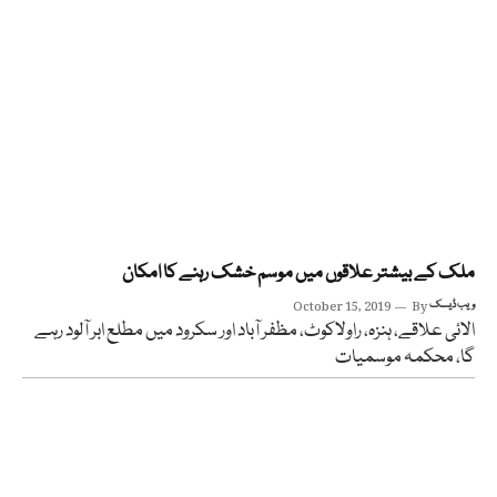
ملک کے بیشتر علاقوں میں موسم خشک رہنے کا امکان
ویب ڈیسک
By
October 15, 2019
الائی علاقے، ہنزہ، راولاکوٹ، مظفر آباد اور سکرود میں مطلع ابر آلود رہے
گا، محکمہ موسمیات