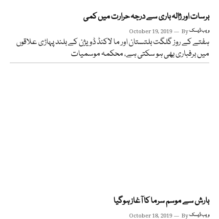
برسات اور ژالہ باری سے درجہ حرارت میں کمی
ویب ڈیسک
By
October 19, 2019
ہفتے کے روز گلگت بلتستان اور ما لاکنڈ ڈویژن کے بلند پہاڑی علاقوں
میں برفباری بھی ہو سکتی ہے، محکمہ موسمیات
بارش سے موسم سرما کا آغاز ہوگیا
ویب ڈیسک
By
October 18, 2019