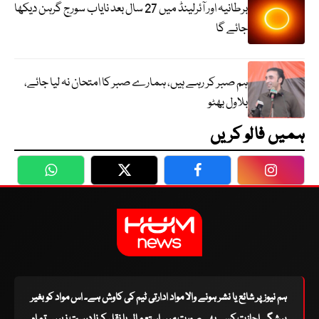
برطانیہ اور آئرلینڈ میں 27 سال بعد نایاب سورج گرہن دیکھا
جائے گا
ہم صبر کر رہے ہیں، ہمارے صبر کا امتحان نہ لیا جائے،
بلاول بھٹو
ہمیں فالو کریں
WhatsApp
Twitter
Facebook
Faceboo
ہم نیوز پر شائع یا نشر ہونے والا مواد ادارتی ٹیم کی کاوش ہے۔ اس مواد کو بغیر