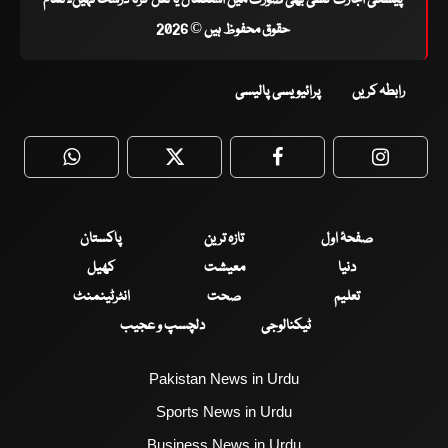
پیشگی اجازت کسی بھی صورت میں استعمال یا نقل کرنا درست نہیں۔ تمام
حقوق محفوظ ہیں © 2026
رابطہ کریں
پرائیویسی پالیسی
WhatsApp
Twitter
Facebook
Faceboo
صفحۂ اول
تازہ ترین
پاکستان
دنیا
معیشت
کھیل
تعلیم
صحت
انٹرٹینمنٹ
ٹیکنالوجی
دلچسپ و عجیب
Pakistan News in Urdu
Sports News in Urdu
Business News in Urdu