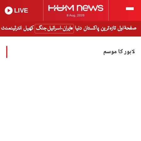
LIVE
8 Aug, 2026
صفحۂ اول
تازہ ترین
پاکستان
دنیا
ایران-اسرائیل جنگ
کھیل
انٹرٹینمنٹ
لاہور کا موسم