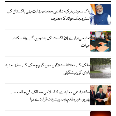
پاک سعودی ترکیہ دفاعی معاہدہ، بھارت بھی پاکستان کے
اسٹریٹجک فوائد کا معترف
تعلیمی ادارے 24 اگست تک بند رہیں گے، رانا سکندر
حیات
ملک کے مختلف علاقوں میں گرج چمک کے ساتھ مزید
بارش کی پیشگوئی
مکہ دفاعی معاہدے کا اسلامی ممالک کی جانب سے
بھرپور خیرمقدم، اہم پیشرفت قرار دے دیا