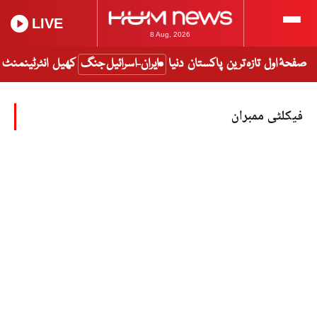
LIVE
8 Aug, 2026
صفحۂ اول
تازہ ترین
پاکستان
دنیا
ایران-اسرائیل جنگ
کھیل
انٹرٹینمنٹ
فیکلٹی ممبران