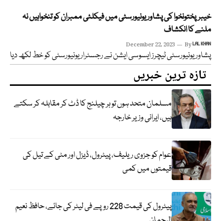
خیبرپختونخوا کی پشاور یونیورسٹی میں فیکلٹی ممبران کو تنخواہیں نہ
ملنے کا انکشاف
December 22, 2023
By
LAL KHAN
پشاور یونیورسٹی ٹیچرز ایسوسی ایشن نے رجسٹرار یونیورسٹی کو خط لکھ دیا
تازہ ترین خبریں
مسلمان متحد ہوں تو ہر چیلنج کا ڈٹ کر مقابلہ کر سکتے
ہیں، ایرانی وزیر خارجہ
عوام کو جزوی ریلیف، پیٹرول، ڈیزل اور مٹی کے تیل کی
قیمتوں میں کمی
پیٹرول کی قیمت 228 روپے فی لیٹر کی جائے، حافظ نعیم
الرحمان