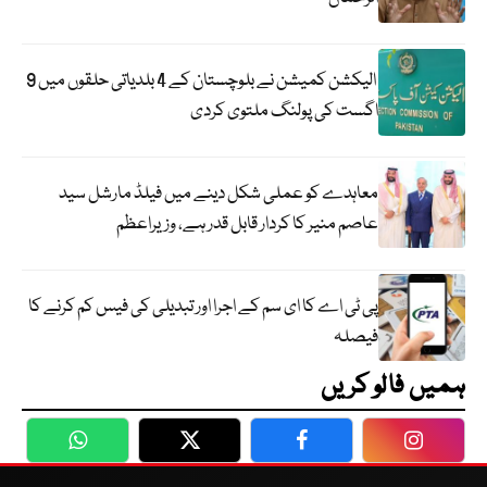
الیکشن کمیشن نے بلوچستان کے 4 بلدیاتی حلقوں میں 9
اگست کی پولنگ ملتوی کردی
معاہدے کو عملی شکل دینے میں فیلڈ مارشل سید
عاصم منیر کا کردار قابل قدر ہے، وزیراعظم
پی ٹی اے کا ای سم کے اجرا اور تبدیلی کی فیس کم کرنے کا
فیصلہ
ہمیں فالو کریں
WhatsApp
Twitter
Facebook
Faceboo