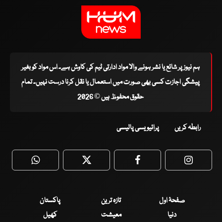
ہم نیوز پر شائع یا نشر ہونے والا مواد ادارتی ٹیم کی کاوش ہے۔ اس مواد کو بغیر
پیشگی اجازت کسی بھی صورت میں استعمال یا نقل کرنا درست نہیں۔ تمام
حقوق محفوظ ہیں © 2026
رابطہ کریں
پرائیویسی پالیسی
WhatsApp
Twitter
Facebook
Faceboo
صفحۂ اول
تازہ ترین
پاکستان
دنیا
معیشت
کھیل