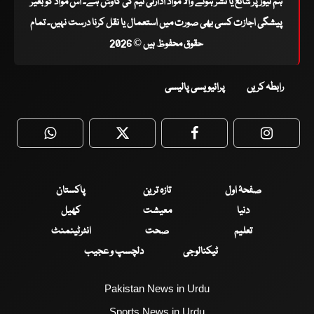
ہم نیوز پر شائع یا نشر ہونے والا مواد ادارتی ٹیم کی کاوش ہے۔ اس مواد کو بغیر
پیشگی اجازت کسی بھی صورت میں استعمال یا نقل کرنا درست نہیں۔ تمام
حقوق محفوظ ہیں © 2026
رابطہ کریں
پرائیویسی پالیسی
WhatsApp
Twitter
Facebook
Faceboo
صفحۂ اول
تازہ ترین
پاکستان
دنیا
معیشت
کھیل
تعلیم
صحت
انٹرٹینمنٹ
ٹیکنالوجی
دلچسپ و عجیب
Pakistan News in Urdu
Sports News in Urdu