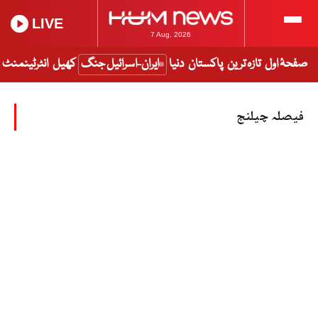
LIVE
7 Aug, 2026
صفحۂ اول
تازہ ترین
پاکستان
دنیا
ایران-اسرائیل جنگ
کھیل
انٹرٹینمنٹ
فیصلہ چیلنج