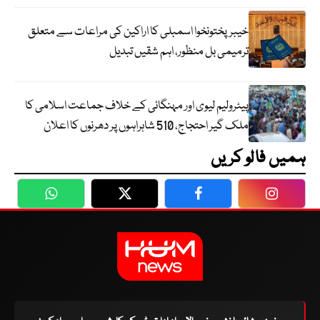
خیبرپختونخوا اسمبلی کا اراکین کی مراعات سے متعلق
ترمیمی بل منظور، اہم شقیں تبدیل
پیٹرولیم لیوی اور مہنگائی کے خلاف جماعت اسلامی کا
ملک گیر احتجاج، 510 شاہراہوں پر دھرنوں کا اعلان
ہمیں فالو کریں
WhatsApp
Twitter
Facebook
Faceboo