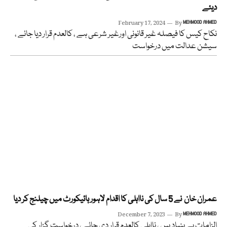
دیئے
February 17, 2024
By
MEHMOOD AHMED
نکاح کیس کا فیصلہ غیر قانونی اورغیر شرعی ہے ، کالعدم قرار دیا جائے ،
سیشن عدالت میں درخواست
عمران خان نے 5 سال کی نااہلی کا اقدام لاہور ہائیکورٹ میں چیلنج کر دیا
December 7, 2023
By
MEHMOOD AHMED
الزامات بے بنیاد ہیں ، نااہلی کالعدم قرار دی جائے ، درخواست گزار کی