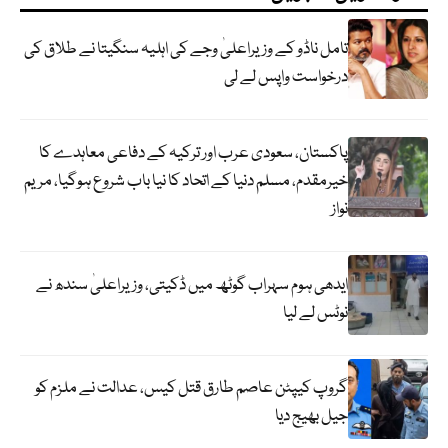
تامل ناڈو کے وزیراعلیٰ وجے کی اہلیہ سنگیتا نے طلاق کی
درخواست واپس لے لی
پاکستان، سعودی عرب اور ترکیہ کے دفاعی معاہدے کا
خیرمقدم، مسلم دنیا کے اتحاد کا نیا باب شروع ہوگیا، مریم
نواز
ایدھی ہوم سہراب گوٹھ میں ڈکیتی، وزیراعلیٰ سندھ نے
نوٹس لے لیا
گروپ کیپٹن عاصم طارق قتل کیس، عدالت نے ملزم کو
جیل بھیج دیا