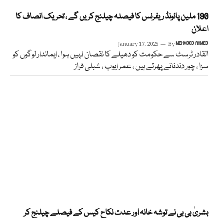
190 ملین پائونڈ ریفرنس کا فیصلہ چیلنج کریں گے ، تحریک انصاف کا
اعلان
January 17, 2025
By
MEHMOOD AHMED
القادر ٹرسٹ سے حکومت کو دھیلے کا نقصان نہیں ہوا ، ایماندار لوگوں کو
سزا ، چور دندناتے پھرتے ہیں ، عمر ایوب ، شبلی فراز
بشریٰ بی بی نے توشہ خانہ اور عدت نکاح کیس کے فیصلے چیلنج کر