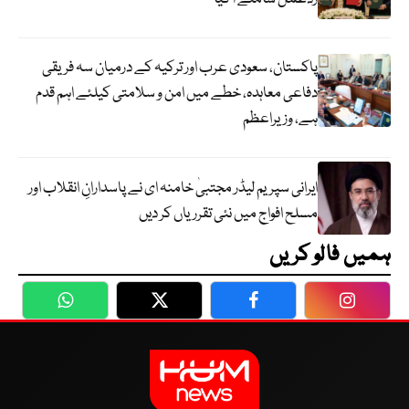
پاکستان، سعودی عرب اور ترکیہ کے درمیان سہ فریقی
دفاعی معاہدہ، خطے میں امن و سلامتی کیلئے اہم قدم
ہے، وزیراعظم
ایرانی سپریم لیڈر مجتبیٰ خامنہ ای نے پاسدارانِ انقلاب اور
مسلح افواج میں نئی تقرریاں کر دیں
ہمیں فالو کریں
WhatsApp
Twitter
Facebook
Faceboo