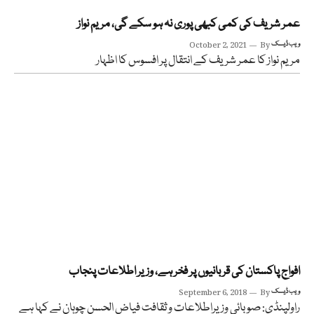
عمر شریف کی کمی کبھی پوری نہ ہو سکے گی، مریم نواز
ویب ڈیسک
By
October 2, 2021
مریم نواز کا عمر شریف کے انتقال پر افسوس کا اظہار
افواج پاکستان کی قربانیوں پر فخر ہے، وزیر اطلاعات پنجاب
ویب ڈیسک
By
September 6, 2018
راولپنڈی: صوبائی وزیراطلاعات و ثقافت فیاض الحسن چوہان نے کہا ہے