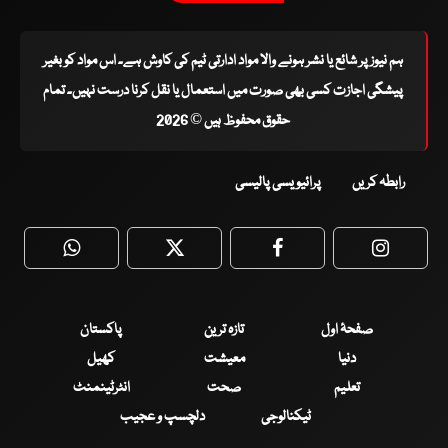
ہم نیوز پر شائع یا نشر ہونے والا مواد ادارتی ٹیم کی کاوش ہے۔ اس مواد کو بغیر
پیشگی اجازت کسی بھی صورت میں استعمال یا نقل کرنا درست نہیں۔ تمام
حقوق محفوظ ہیں © 2026
رابطہ کریں
پرائیویسی پالیسی
WhatsApp
Twitter
Facebook
Faceboo
صفحۂ اول
تازہ ترین
پاکستان
دنیا
معیشت
کھیل
تعلیم
صحت
انٹرٹینمنٹ
ٹیکنالوجی
دلچسپ و عجیب