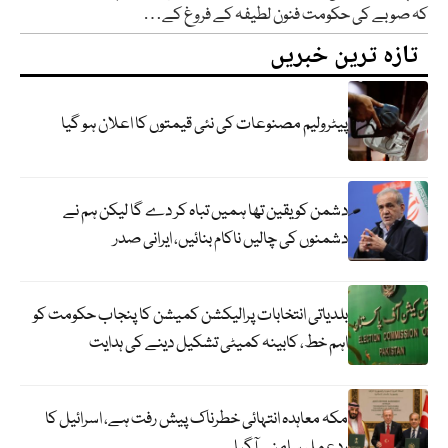
کہ صوبے کی حکومت فنون لطیفہ کے فروغ کے…
تازہ ترین خبریں
پیٹرولیم مصنوعات کی نئی قیمتوں کا اعلان ہو گیا
دشمن کو یقین تھا ہمیں تباہ کر دے گا لیکن ہم نے
دشمنوں کی چالیں ناکام بنائیں، ایرانی صدر
بلدیاتی انتخابات پرالیکشن کمیشن کا پنجاب حکومت کو
اہم خط، کابینہ کمیٹی تشکیل دینے کی ہدایت
مکہ معاہدہ انتہائی خطرناک پیش رفت ہے، اسرائیل کا
ردعمل سامنے آگیا