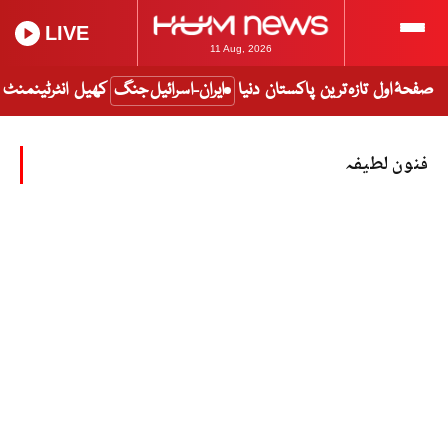
LIVE
11 Aug, 2026
صفحۂ اول
تازہ ترین
پاکستان
دنیا
ایران-اسرائیل جنگ
کھیل
انٹرٹینمنٹ
فنون لطیفہ