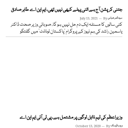
جتنی کرپشن آج ہے اتنی پہلے کبھی نہیں تھی، ایم این اے طاہر صادق
سید ثمر عباس
By
July 13, 2021
کئی سالوں کا مسئلہ ایک دم حل نہیں ہو گا، صوبائی وزیر صحت ڈاکٹر
یاسمین راشد کی ہم نیوز کے پروگرام ’پاکستان ٹونائٹ‘ میں گفتگو
وزیراعظم کی ٹیم نااہل لوگوں پر مشتمل ہے، پی ٹی آئی ایم این اے
ویب ڈیسک
By
October 13, 2020