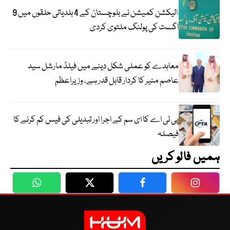
الیکشن کمیشن نے بلوچستان کے 4 بلدیاتی حلقوں میں 9
اگست کی پولنگ ملتوی کردی
معاہدے کو عملی شکل دینے میں فیلڈ مارشل سید
عاصم منیر کا کردار قابل قدر ہے، وزیراعظم
پی ٹی اے کا ای سم کے اجرا اور تبدیلی کی فیس کم کرنے کا
فیصلہ
ہمیں فالو کریں
WhatsApp
Twitter
Facebook
Faceboo