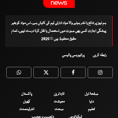
ہم نیوز پر شائع یا نشر ہونے والا مواد ادارتی ٹیم کی کاوش ہے۔ اس مواد کو بغیر
پیشگی اجازت کسی بھی صورت میں استعمال یا نقل کرنا درست نہیں۔ تمام
حقوق محفوظ ہیں © 2026
رابطہ کریں
پرائیویسی پالیسی
WhatsApp
Twitter
Facebook
Faceboo
صفحۂ اول
تازہ ترین
پاکستان
دنیا
معیشت
کھیل
تعلیم
صحت
انٹرٹینمنٹ
ٹیکنالوجی
دلچسپ و عجیب