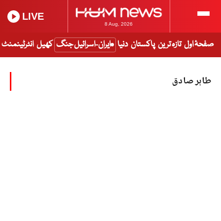
LIVE
8 Aug, 2026
صفحۂ اول
تازہ ترین
پاکستان
دنیا
ایران-اسرائیل جنگ
کھیل
انٹرٹینمنٹ
طاہر صادق