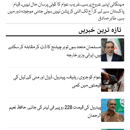
مہنگائی اپنے عروج پر ہے۔غریب عوام کا کوئی پرسان حال نہیں۔ قیام
پاکستان سے لے کر آج تک اتنی کرپشن نہیں ہوئی جتنی موجودہ دور میں
ہے، طاہر صادق
تازہ ترین خبریں
مسلمان متحد ہوں تو ہر چیلنج کا ڈٹ کر مقابلہ کر سکتے
ہیں، ایرانی وزیر خارجہ
عوام کو جزوی ریلیف، پیٹرول، ڈیزل اور مٹی کے تیل کی
قیمتوں میں کمی
پیٹرول کی قیمت 228 روپے فی لیٹر کی جائے، حافظ نعیم
الرحمان