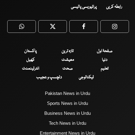
رابطہ کریں
پرائیویسی پالیسی
WhatsApp
Twitter
Facebook
Faceboo
صفحۂ اول
تازہ ترین
پاکستان
دنیا
معیشت
کھیل
تعلیم
صحت
انٹرٹینمنٹ
ٹیکنالوجی
دلچسپ و عجیب
Pakistan News in Urdu
Sports News in Urdu
Business News in Urdu
Tech News in Urdu
Entertainment News in Urdu