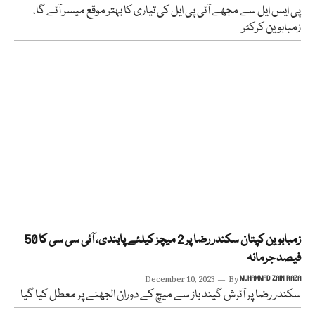
پی ایس ایل سے مجھے آئی پی ایل کی تیاری کا بہتر موقع میسر آئے گا،
زمبابوین کرکٹر
زمبابوین کپتان سکندر رضا پر 2 میچز کیلئے پابندی، آئی سی سی کا 50
فیصد جرمانہ
December 10, 2023
By
MUHAMMAD ZAIN RAZA
سکندر رضا پر آئرش گیند باز سے میچ کے دوران الجھنے پر معطل کیا گیا