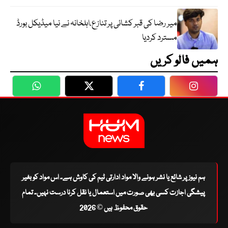
میر رضا کی قبر کشائی پر تنازع،اہلخانہ نے نیا میڈیکل بورڈ
مسترد کردیا
ہمیں فالو کریں
WhatsApp
Twitter
Facebook
Faceboo
ہم نیوز پر شائع یا نشر ہونے والا مواد ادارتی ٹیم کی کاوش ہے۔ اس مواد کو بغیر
پیشگی اجازت کسی بھی صورت میں استعمال یا نقل کرنا درست نہیں۔ تمام
حقوق محفوظ ہیں © 2026