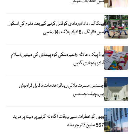
میں انتخابات مؤخر
بینکاک ، دادا اور دادی کو قتل کرنے کے بعد ملزم کی اسکول
میں فائرنگ ، 8 افراد ہلاک ، 14 زخمی
براڈ پیک حادثہ،5غیرملکی کوہ پیماؤں کی میتیں اسلام
آبادپہنچادی گئیں
جسٹس مسرت ہلالی ریٹائر؛خدمات ناقابل فراموش
ہیں،چیف جسٹس
بچوں کو خطرات سے بروقت آگاہ نہ کرنے پر میٹا پر مزید
567 ملین ڈالر جرمانہ