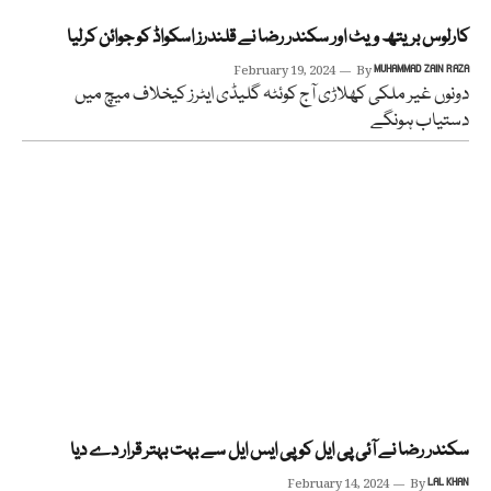
کارلوس بریتھ ویٹ اور سکندر رضا نے قلندرز اسکواڈ کو جوائن کرلیا
February 19, 2024
By
MUHAMMAD ZAIN RAZA
دونوں غیر ملکی کھلاڑی آج کوئٹہ گلیڈی ایٹرز کیخلاف میچ میں
دستیاب ہونگے
سکندر رضا نے آئی پی ایل کو پی ایس ایل سے بہت بہتر قرار دے دیا
February 14, 2024
By
LAL KHAN