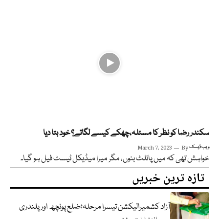
سکندر رضا کو نظر کا مسئلہ،چھکے کیسے لگاتے؟ خود بتا دیا
ویب ڈیسک
By
March 7, 2023
خواہش تھی کہ میں پائلٹ بنوں، مگر میرا میڈیکل ٹیسٹ فیل ہو گیا۔
تازہ ترین خبریں
آزاد کشمیرالیکشن تیسرا مرحلہ؛ضلع پونچھ اور پلندری