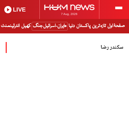
LIVE
7 Aug, 2026
صفحۂ اول
تازہ ترین
پاکستان
دنیا
ایران-اسرائیل جنگ
کھیل
انٹرٹینمنٹ
سکندر رضا