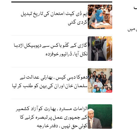
ف
ایم ڈی کیٹ امتحان کی تاریخ تبدیل
کردی گئی
 میں
گاڑی کے گلَو باکس سے دیوہیکل اژدہا
نکل آیا، ڈرائیور خوفزدہ
دھوکا دہی کیس ، بھارتی عدالت نے
سلمان خان اور ان کی بہن کو طلب کر لیا
الزامات مسترد ، بھارت کو آزاد کشمیر
کے جمہوری عمل پر تبصرہ کرنے کا
کوئی حق نہیں ، دفتر خارجہ