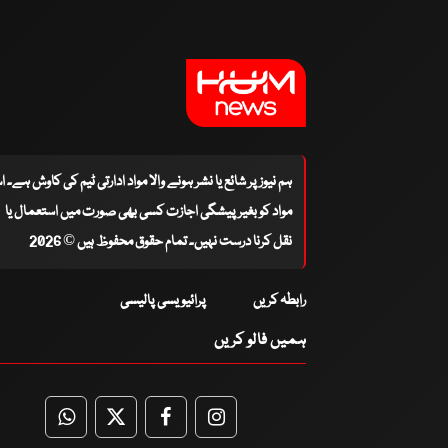
ہم نیوز پر شائع یا نشر ہونے والا مواد ادارتی ٹیم کی کاوش ہے۔ 
مواد کو بغیر پیشگی اجازت کسی بھی صورت میں استعمال یا
نقل کرنا درست نہیں۔ تمام حقوق محفوظ ہیں © 2026
رابطہ کریں
پرائیویسی پالیسی
ہمیں فالو کریں
WhatsApp
Twitter
Facebook
Facebook