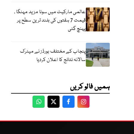
عالمی مارکیٹ میں سونا مزید مہنگا ،
قیمت 7 ہفتوں کی بلند ترین سطح پر
پہنچ گئی
پنجاب کے مختلف بورڈز نے میٹرک
سالانہ نتائج کا اعلان کردیا
ہمیں فالو کریں
WhatsApp
Twitter
Facebook
Facebook