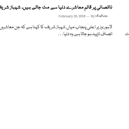
ناانصانی پر قائم معاشرے دنیا سے مٹ جاتے ہیں، شہباز شری
ویب ڈیسک
By
February 20, 2018
لاہور:وزیر اعلیٰ پنجاب میاں شہباز شریف کا کہنا ہے کہ جن معاشروں
ست
انصاف ناپید ہو جاتا ہے وہ دنیا…