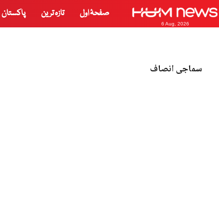
صفحۂ اول
تازہ ترین
پاکستان
6 Aug, 2026
سماجی انصاف