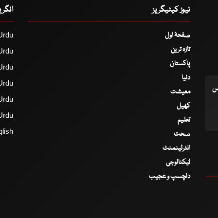
نیوز کیٹیگریز
انگر
صفحۂ اول
Urdu
تازہ ترین
Urdu
پاکستان
Urdu
دنیا
Urdu
اس
معیشت
Urdu
کھیل
Urdu
تعلیم
lish
صحت
انٹرٹینمنٹ
ٹیکنالوجی
دلچسپ و عجیب