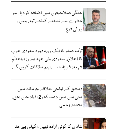
جنگی صلاحیتوں میں اضافہ کر دیا ، ہر
خطرے سے نمٹنے کیلئے تیار ہیں ،
ایرانی فوج
ترک صدر کا ایک روزہ دورہ سعودی عرب
کا اعلان، سعودی ولی عہد اور وزیراعظم
شہباز شریف سے اہم ملاقات کریں گے
دمشق کے نواحی علاقے جرمانہ میں
منی بس میں دھماکہ، 2 افراد جاں بحق،
متعدد زخمی
شادی کا کوئی ارادہ نہیں، اکیلی بے حد