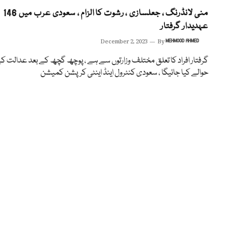
منی لانڈرنگ ، جعلسازی ، رشوت کا الزام ، سعودی عرب میں 146
عہدیدار گرفتار
December 2, 2023
By
MEHMOOD AHMED
گرفتار افراد کا تعلق مختلف وزارتوں سے ہے ، پوچھ گچھ کے بعد عدالت ک
حوالے کیا جائیگا ، سعودی کنٹرول اینڈ اینٹی کرپشن کمیشن