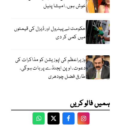
خوش ہوں، امیشا پٹیل
حکومت نے پیٹرول اور ڈیزل کی قیمتوں
میں کمی کر دی
وزیراعظم کی اپوزیشن کو مذاکرات کی
دعوت، اوپن ایجنڈے پر بات ہوگی،
طارق فضل چودھری
ہمیں فالو کریں
WhatsApp
Twitter
Facebook
Facebook