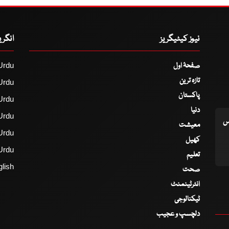
نیوز کیٹیگریز
انگر
صفحۂ اول
Urdu
تازہ ترین
Urdu
پاکستان
Urdu
دنیا
Urdu
اس
معیشت
Urdu
کھیل
Urdu
تعلیم
lish
صحت
انٹرٹینمنٹ
ٹیکنالوجی
دلچسپ و عجیب