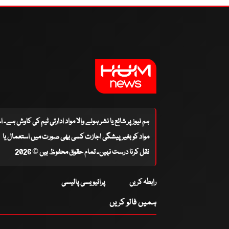
ہم نیوز پر شائع یا نشر ہونے والا مواد ادارتی ٹیم کی کاوش ہے۔ 
مواد کو بغیر پیشگی اجازت کسی بھی صورت میں استعمال یا
نقل کرنا درست نہیں۔ تمام حقوق محفوظ ہیں © 2026
رابطہ کریں
پرائیویسی پالیسی
ہمیں فالو کریں