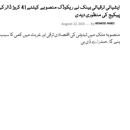
ایشیائی ترقیاتی بینک نے ریکوڈک منصوبے کیلئے 41 کروڑ ڈا
پیکیج کی منظوری دیدی
August 22, 2025
By
MEHMOOD AHMED
منصوبہ ملک میں تبدیلی کی اقتصادی ترقی اور غربت میں کمی کا سبب
بنے گا ، صدر اے ڈی بی