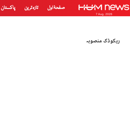
صفحۂ اول
تازہ ترین
پاکستان
7 Aug, 2026
ریکوڈک منصوبہ