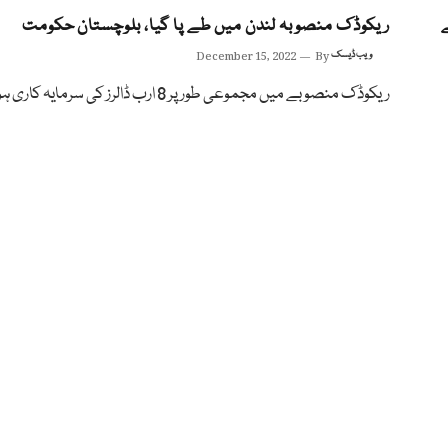
لر کے
ریکوڈک منصوبہ لندن میں طے پا گیا، بلوچستان حکومت
ویب ڈیسک
By
December 15, 2022
ریکوڈک منصوبے میں مجموعی طور پر 8 ارب ڈالرز کی سرمایہ کاری ہو گی۔