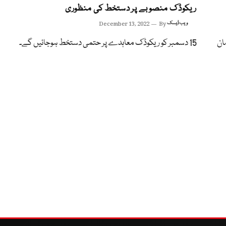
ریکوڈک منصوبے پر دستخط کی منظوری
ویب ڈیسک
By
December 13, 2022
ان
15 دسمبر کو ریکوڈک معاہدے پر حتمی دستخط ہوجائیں گے۔