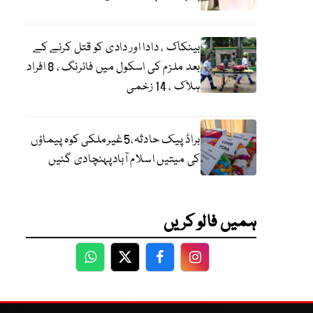
بینکاک ، دادا اور دادی کو قتل کرنے کے
بعد ملزم کی اسکول میں فائرنگ ، 8 افراد
ہلاک ، 14 زخمی
براڈ پیک حادثہ،5غیرملکی کوہ پیماؤں
کی میتیں اسلام آبادپہنچادی گئیں
ہمیں فالو کریں
WhatsApp
Twitter
Facebook
Facebook