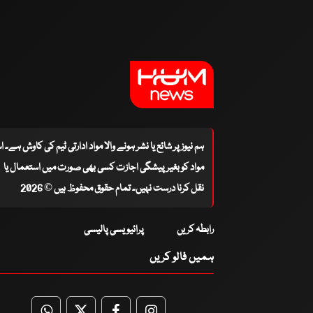
ہم نیوز پر شائع یا نشر ہونے والا مواد ادارتی ٹیم کی کاوش ہے۔ 
مواد کو بغیر پیشگی اجازت کسی بھی صورت میں استعمال یا
نقل کرنا درست نہیں۔ تمام حقوق محفوظ ہیں © 2026
رابطہ کریں
پرائیویسی پالیسی
ہمیں فالو کریں