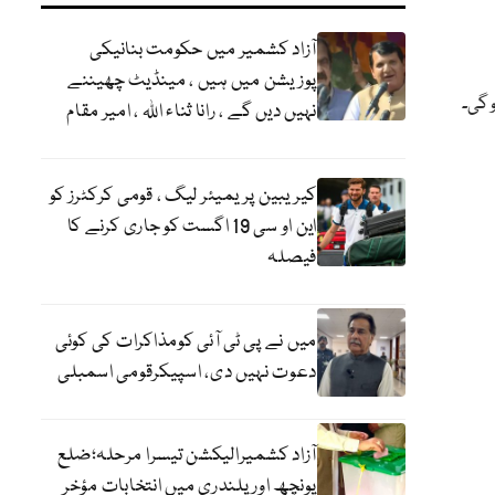
آزاد کشمیر میں حکومت بنانیکی
پوزیشن میں ہیں ، مینڈیٹ چھیننے
نہیں دیں گے ، رانا ثناء اللہ ، امیر مقام
کیریبین پریمیئر لیگ ، قومی کرکٹرز کو
این او سی 19 اگست کو جاری کرنے کا
فیصلہ
میں نے پی ٹی آئی کومذاکرات کی کوئی
دعوت نہیں دی، اسپیکرقومی اسمبلی
آزاد کشمیرالیکشن تیسرا مرحلہ؛ضلع
پونچھ اور پلندری میں انتخابات مؤخر