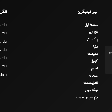
نیوز کیٹیگریز
انگر
صفحۂ اول
Urdu
تازہ ترین
Urdu
پاکستان
Urdu
دنیا
Urdu
اس
معیشت
Urdu
کھیل
Urdu
تعلیم
lish
صحت
انٹرٹینمنٹ
ٹیکنالوجی
دلچسپ و عجیب