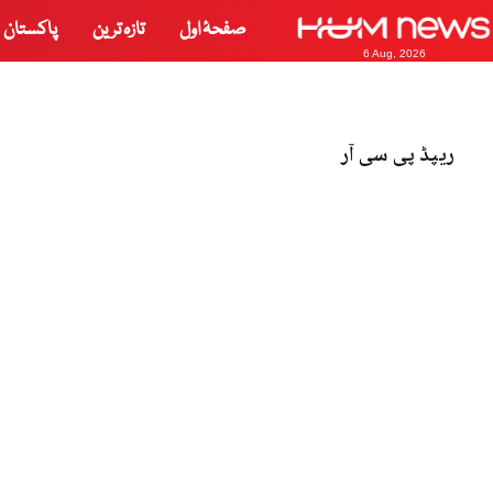
صفحۂ اول
تازہ ترین
پاکستان
6 Aug, 2026
ریپڈ پی سی آر