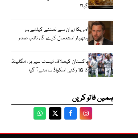
گیا؟
امریکا ایران سے نمٹنے کیلئے ہر
ہتھیار استعمال کرے گا، نائب صدر
پاکستان کیخلاف ٹیسٹ سیریز ، انگلینڈ
کا 16 رکنی اسکواڈ سامنے آ گیا
ہمیں فالو کریں
WhatsApp
Twitter
Facebook
Facebook