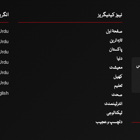
نیوز کیٹیگریز
انگر
صفحۂ اول
Urdu
تازہ ترین
Urdu
پاکستان
Urdu
دنیا
Urdu
اس
معیشت
Urdu
کھیل
Urdu
تعلیم
lish
صحت
انٹرٹینمنٹ
ٹیکنالوجی
دلچسپ و عجیب