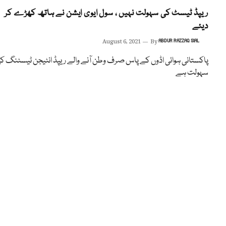
ریپڈ ٹیسٹ کی سہولت نہیں ، سول ایوی ایشن نے ہاتھ کھڑے کر
دیئے
August 6, 2021
By
ABDUR RAZZAQ SIAL
پاکستانی ہوائی اڈوں کے پاس صرف وطن آنے والے ریپڈ انٹیجن ٹیسٹنگ ک
سہولت ہے