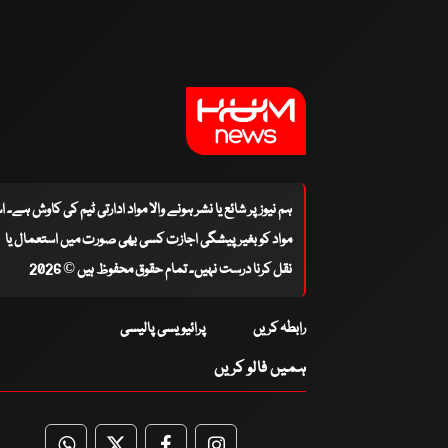
ہم نیوز پر شائع یا نشر ہونے والا مواد ادارتی ٹیم کی کاوش ہے۔ 
مواد کو بغیر پیشگی اجازت کسی بھی صورت میں استعمال یا
نقل کرنا درست نہیں۔ تمام حقوق محفوظ ہیں © 2026
رابطہ کریں
پرائیویسی پالیسی
ہمیں فالو کریں