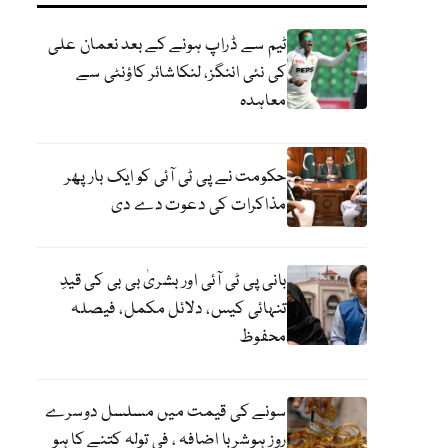
ٹیم سے ڈراپ ہونے کے بعد نعمان علی
کی نئی اننگز، لنکاشائر کاؤنٹی سے
معاہدہ
حکومت نے پی ٹی آئی کو ایک بارپھر
مذاکرات کی دعوت دے دی
بانی پی ٹی آئی اور بشریٰ بی بی کی قیدِ
تنہائی کیس، دلائل مکمل، فیصلہ
محفوظ
سونے کی قیمت میں مسلسل دوسرے
روز ہوشربا اضافہ ، فی تولہ کتنے کا ہو