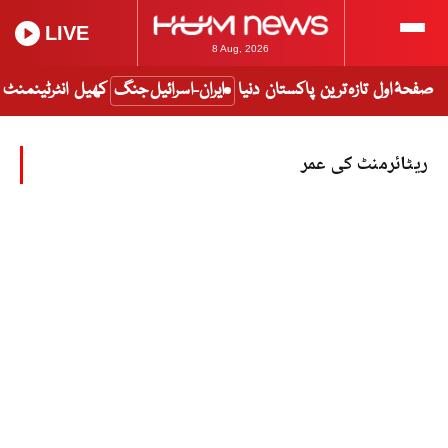
LIVE
8 Aug, 2026
صفحۂ اول
تازہ ترین
پاکستان
دنیا
ایران-اسرائیل جنگ
کھیل
انٹرٹینمنٹ
ریٹائرمنٹ کی عمر