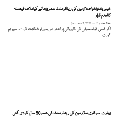
خیبرپختونخوا:ملازمین کی ریٹائرمنٹ عمر بڑھانے کیخلاف فیصلہ
کالعدم قرار
جاوید سومرو
By
January 7, 2021
اگر کسی کو اسمبلی کی کارروائی پر اعتراض ہے تو شکایت کرے، سپریم
کورٹ
بھارت، سرکاری ملازمین کی ریٹائرمنٹ کی عمر 58 سال کر دی گئی