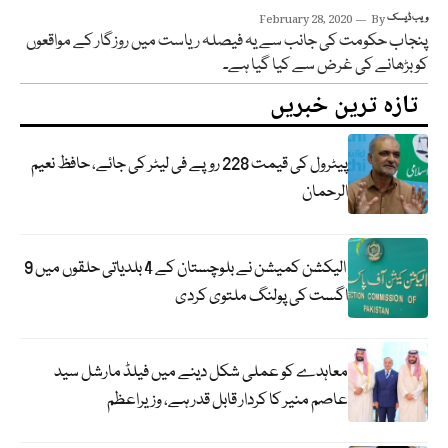
ویب ڈیسک
By
February 28, 2020
پنجاب حکومت کی جانب سے یہ فیصلہ ریاست میں روزگار کے مواقعوں
کو بڑھانے کی غرض سے کیا گیا ہے۔
تازہ ترین خبریں
پیٹرول کی قیمت 228 روپے فی لیٹر کی جائے، حافظ نعیم
الرحمان
الیکشن کمیشن نے بلوچستان کے 4 بلدیاتی حلقوں میں 9
اگست کی پولنگ ملتوی کردی
معاہدے کو عملی شکل دینے میں فیلڈ مارشل سید
عاصم منیر کا کردار قابل قدر ہے، وزیراعظم