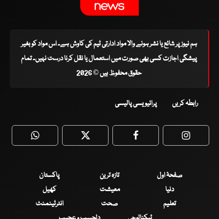
ہم نیوز پر شائع یا نشر ہونے والا مواد ادارتی ٹیم کی کاوش ہے۔ اس مواد کو بغیر
پیشگی اجازت کسی بھی صورت میں استعمال یا نقل کرنا درست نہیں۔ تمام
حقوق محفوظ ہیں © 2026
رابطہ کریں
پرائیویسی پالیسی
WhatsApp
Twitter
Facebook
Faceboo
صفحۂ اول
تازہ ترین
پاکستان
دنیا
معیشت
کھیل
تعلیم
صحت
انٹرٹینمنٹ
ٹیکنالوجی
دلچسپ و عجیب