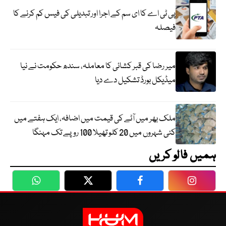
پی ٹی اے کا ای سم کے اجرا اور تبدیلی کی فیس کم کرنے کا
فیصلہ
میر رضا کی قبر کشائی کا معاملہ، سندھ حکومت نے نیا
میڈیکل بورڈ تشکیل دے دیا
ملک بھر میں آٹے کی قیمت میں اضافہ، ایک ہفتے میں
کئی شہروں میں 20 کلو تھیلا 100 روپے تک مہنگا
ہمیں فالو کریں
WhatsApp
Twitter
Facebook
Faceboo