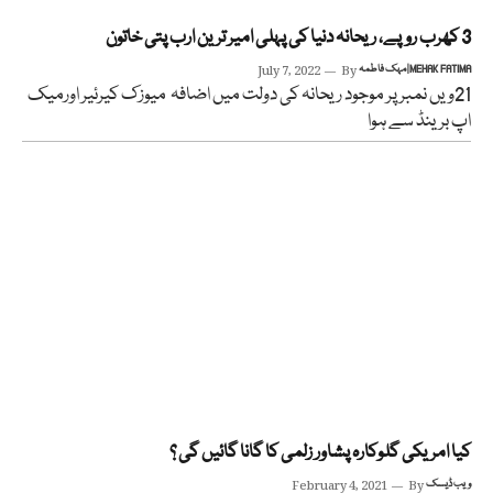
3 کھرب روپے، ریحانہ دنیا کی پہلی امیر ترین ارب پتی خاتون
مہک فاطمہ | MEHAK FATIMA
By
July 7, 2022
21ویں نمبر پر موجود ریحانہ کی دولت میں اضافہ میوزک کیرئیر اورمیک
اپ برینڈ سے ہوا
کیا امریکی گلوکارہ پشاور زلمی کا گانا گائیں گی ؟
ویب ڈیسک
By
February 4, 2021