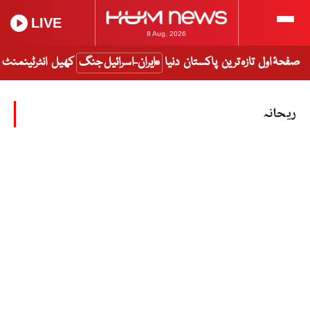
LIVE
8 Aug, 2026
صفحۂ اول
تازہ ترین
پاکستان
دنیا
ایران-اسرائیل جنگ
کھیل
انٹرٹینمنٹ
ریحانہ