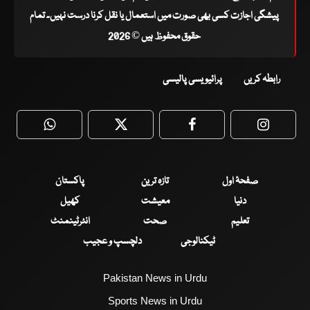
پیشگی اجازت کسی بھی صورت میں استعمال یا نقل کرنا درست نہیں۔ تمام
حقوق محفوظ ہیں © 2026
رابطہ کریں
پرائیویسی پالیسی
WhatsApp
Twitter
Facebook
Faceboo
صفحۂ اول
تازہ ترین
پاکستان
دنیا
معیشت
کھیل
تعلیم
صحت
انٹرٹینمنٹ
ٹیکنالوجی
دلچسپ و عجیب
Pakistan News in Urdu
Sports News in Urdu