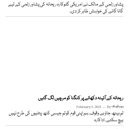
پشاور زلمی کے مالک نے امریکی گلوکارہ ریحانہ کی پشاور زلمی کے لیے
گانا گانے کی خواہش ظاہر کر دی۔
ریحانہ کے آئینہ دکھانے پر کنگنا کو مرچیں لگ گئیں
ویب ڈیسک
By
February 3, 2021
تم بیٹھ جاؤ بے وقوف، ہم اپنی قوم کو تم جیسی کٹھ پتلیوں کی طرح نہیں
بیچ سکتے، اداکارہ