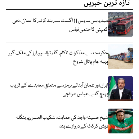
تازہ ترین خبریں
میٹرو بس سروس 11 اگست سے بند کرنے کا اعلان، نجی
کمپنی کا حتمی نوٹس
حکومت سے مذاکرات ناکام، گڈز ٹرانسپورٹرز کی ملک گیر
پہیہ جام ہڑتال شروع
ایران اور عمان آبنائے ہرمز سے متعلق معاہدے کے قریب
پہنچ گئے، عباس عراقچی
شیخ حسینہ واجد کی حمایت، شکیب الحسن پر بنگلہ
دیش کرکٹ کے دروازے بند