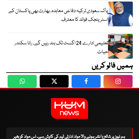
پاک سعودی ترکیہ دفاعی معاہدہ، بھارت بھی پاکستان کے
اسٹریٹجک فوائد کا معترف
تعلیمی ادارے 24 اگست تک بند رہیں گے، رانا سکندر
حیات
ہمیں فالو کریں
WhatsApp
Twitter
Facebook
Faceboo
ہم نیوز پر شائع یا نشر ہونے والا مواد ادارتی ٹیم کی کاوش ہے۔ اس مواد کو بغیر