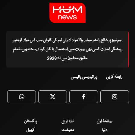
ہم نیوز پر شائع یا نشر ہونے والا مواد ادارتی ٹیم کی کاوش ہے۔ اس مواد کو بغیر
پیشگی اجازت کسی بھی صورت میں استعمال یا نقل کرنا درست نہیں۔ تمام
حقوق محفوظ ہیں © 2026
رابطہ کریں
پرائیویسی پالیسی
WhatsApp
Twitter
Facebook
Faceboo
صفحۂ اول
تازہ ترین
پاکستان
دنیا
معیشت
کھیل