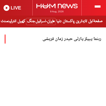
LIVE
9 Aug, 2026
صفحۂ اول
تازہ ترین
پاکستان
دنیا
ایران-اسرائیل جنگ
کھیل
انٹرٹینمنٹ
رہنما پیپلز پارٹی حیدر زمان قریشی