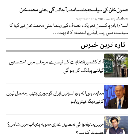
عمران خان کی سیاست جلد سامنے آ جائے گی ، علی محمد خان
ویب ڈیسک
By
September 4, 2018
اسلام آباد: پاکستان تحریک انصاف کے رہنما علی محمد خان نے کہا کہ
سیاست میں اپنے لیڈر پر اعتماد کرنا بہت…
تازہ ترین خبریں
آزاد کشمیر انتخابات کے تیسرے مرحلے میں 4 نشستوں
کیلئے پولنگ کل ہو گی
معاہدہ ہو یا نہ ہو، اسرائیل ایران کو جوہری ہتھیارحاصل نہیں
کرنے دیگا، نیتن یاہو
خیبر پختونخوا کی تحصیل غازی صوبہ پنجاب میں شامل؟
حقیقت کیا ہے؟