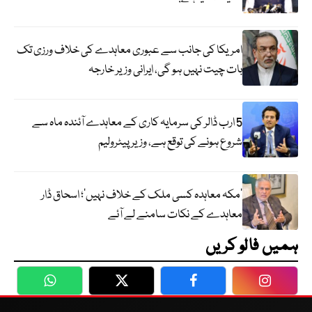
امریکا کی جانب سے عبوری معاہدے کی خلاف ورزی تک
بات چیت نہیں ہو گی، ایرانی وزیر خارجہ
5 ارب ڈالر کی سرمایہ کاری کے معاہدے آئندہ ماہ سے
شروع ہونے کی توقع ہے، وزیر پیٹرولیم
‘مکہ معاہدہ کسی ملک کے خلاف نہیں’؛ اسحاق ڈار
معاہدے کے نکات سامنے لے آئے
ہمیں فالو کریں
WhatsApp
Twitter
Facebook
Faceboo