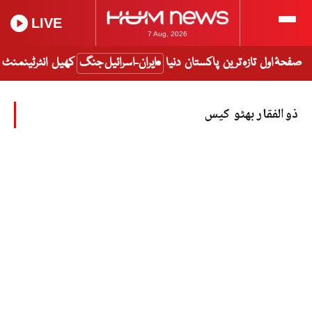
LIVE
7 Aug, 2026
صفحۂ اول
تازہ ترین
پاکستان
دنیا
ایران-اسرائیل جنگ
کھیل
انٹرٹینمنٹ
ذوالفقار بھٹو کیس