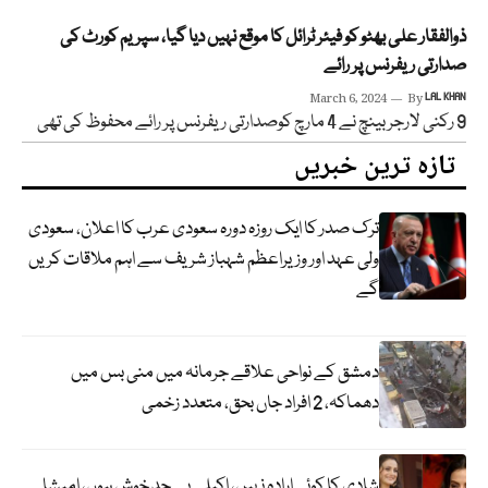
ذوالفقار علی بھٹو کو فیئر ٹرائل کا موقع نہیں دیا گیا، سپریم کورٹ کی
صدارتی ریفرنس پر رائے
March 6, 2024
By
LAL KHAN
9 رکنی لارجربینچ نے 4 مارچ کوصدارتی ریفرنس پر رائے محفوظ کی تھی
تازہ ترین خبریں
ترک صدر کا ایک روزہ دورہ سعودی عرب کا اعلان، سعودی
ولی عہد اور وزیراعظم شہباز شریف سے اہم ملاقات کریں
گے
دمشق کے نواحی علاقے جرمانہ میں منی بس میں
دھماکہ، 2 افراد جاں بحق، متعدد زخمی
شادی کا کوئی ارادہ نہیں، اکیلی بے حد خوش ہوں، امیشا