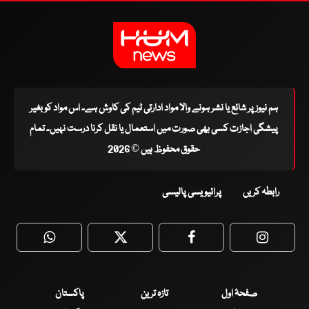
ہم نیوز پر شائع یا نشر ہونے والا مواد ادارتی ٹیم کی کاوش ہے۔ اس مواد کو بغیر
پیشگی اجازت کسی بھی صورت میں استعمال یا نقل کرنا درست نہیں۔ تمام
حقوق محفوظ ہیں © 2026
رابطہ کریں
پرائیویسی پالیسی
WhatsApp
Twitter
Facebook
Faceboo
صفحۂ اول
تازہ ترین
پاکستان