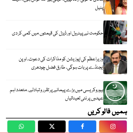
پٹیل
حکومت نے پیٹرول اور ڈیزل کی قیمتوں میں کمی کر دی
وزیراعظم کی اپوزیشن کو مذاکرات کی دعوت، اوپن
ایجنڈے پر بات ہوگی، طارق فضل چودھری
بیوروکریسی میں بڑے پیمانے پر تقرر و تبادلے، متعدد اہم
عہدوں پر نئی تعیناتیاں
ہمیں فالو کریں
WhatsApp
Twitter
Facebook
Faceboo