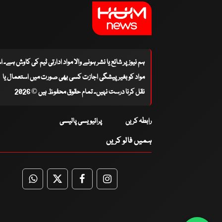
ہم نیوز پر شائع یا نشر ہونے والا مواد ادارتی ٹیم کی کاوش ہے۔ 
مواد کو بغیر پیشگی اجازت کسی بھی صورت میں استعمال یا
نقل کرنا درست نہیں۔ تمام حقوق محفوظ ہیں © 2026
رابطہ کریں
پرائیویسی پالیسی
ہمیں فالو کریں
WhatsApp
Twitter
Facebook
Facebook