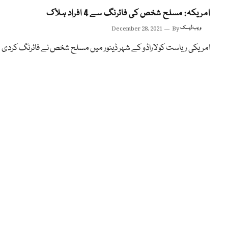
امریکہ: مسلح شخص کی فائرنگ سے 4 افراد ہلاک
ویب ڈیسک
By
December 28, 2021
امریکی ریاست کولاراڈو کے شہر ڈینور میں مسلح شخص نے فائرنگ کردی