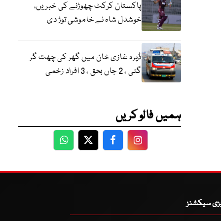
پاکستان کرکٹ چھوڑنے کی خبریں،
خوشدل شاہ نے خاموشی توڑ دی
ڈیرہ غازی خان میں گھر کی چھت گر
گئی ، 2 جاں بحق ، 3 افراد زخمی
ہمیں فالو کریں
WhatsApp
Twitter
Facebook
Facebook
یزی سیکشنز