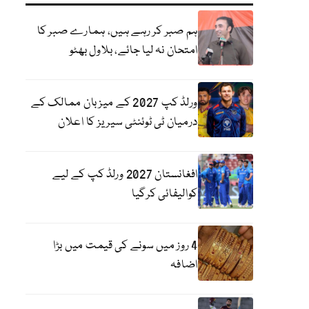
ہم صبر کر رہے ہیں، ہمارے صبر کا
امتحان نہ لیا جائے، بلاول بھٹو
ورلڈ کپ 2027 کے میزبان ممالک کے
درمیان ٹی ٹوئنٹی سیریز کا اعلان
افغانستان 2027 ورلڈ کپ کے لیے
کوالیفائی کرگیا
4 روز میں سونے کی قیمت میں بڑا
اضافہ