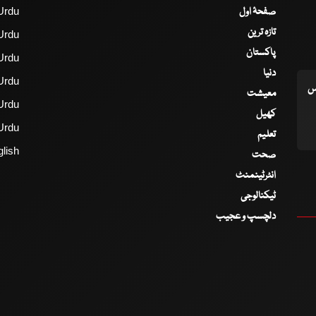
صفحۂ اول
Urdu
تازہ ترین
Urdu
پاکستان
Urdu
دنیا
Urdu
اس
معیشت
Urdu
کھیل
Urdu
تعلیم
lish
صحت
انٹرٹینمنٹ
ٹیکنالوجی
دلچسپ و عجیب