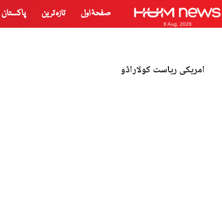
صفحۂ اول
تازہ ترین
پاکستان
8 Aug, 2026
امریکی ریاست کولاراڈو