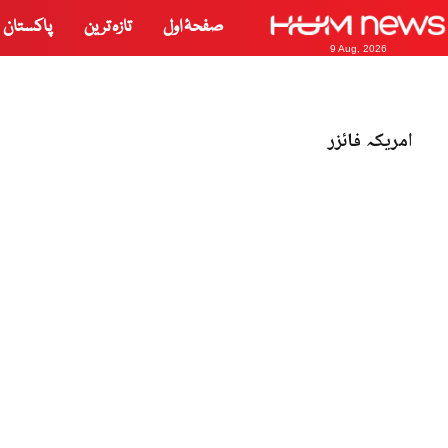
صفحۂ اول
تازہ ترین
پاکستان
9 Aug, 2026
امریکہ فائزر