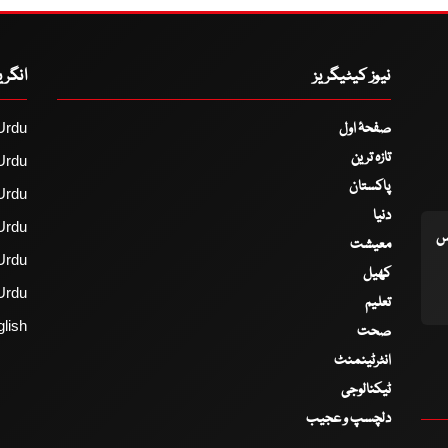
نیوز کیٹیگریز
انگر
صفحۂ اول
Urdu
تازہ ترین
Urdu
پاکستان
Urdu
دنیا
Urdu
اس
معیشت
Urdu
کھیل
Urdu
تعلیم
lish
صحت
انٹرٹینمنٹ
ٹیکنالوجی
دلچسپ و عجیب