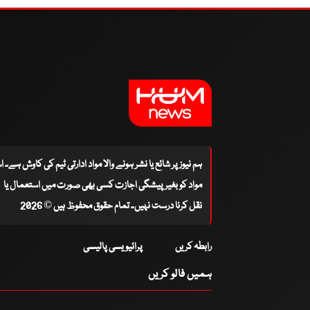
ہم نیوز پر شائع یا نشر ہونے والا مواد ادارتی ٹیم کی کاوش ہے۔ 
مواد کو بغیر پیشگی اجازت کسی بھی صورت میں استعمال یا
نقل کرنا درست نہیں۔ تمام حقوق محفوظ ہیں © 2026
رابطہ کریں
پرائیویسی پالیسی
ہمیں فالو کریں