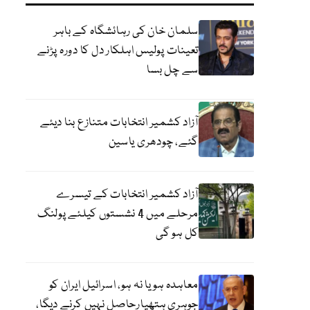
سلمان خان کی رہائشگاہ کے باہر
تعینات پولیس اہلکار دل کا دورہ پڑنے
سے چل بسا
آزاد کشمیر انتخابات متنازع بنا دیئے
گئے، چودھری یاسین
آزاد کشمیر انتخابات کے تیسرے
مرحلے میں 4 نشستوں کیلئے پولنگ
کل ہو گی
معاہدہ ہو یا نہ ہو، اسرائیل ایران کو
جوہری ہتھیارحاصل نہیں کرنے دیگا،