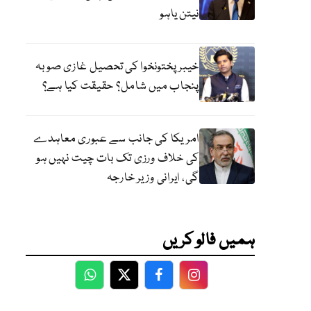
نیتن یاہو
خیبر پختونخوا کی تحصیل غازی صوبہ
پنجاب میں شامل؟ حقیقت کیا ہے؟
امریکا کی جانب سے عبوری معاہدے
کی خلاف ورزی تک بات چیت نہیں ہو
گی، ایرانی وزیر خارجہ
ہمیں فالو کریں
WhatsApp
Twitter
Facebook
Facebook