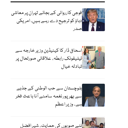
فوجی کارروائی کے بجائے تہران پر معاشی
دباؤ کو ترجیح دے رہے ہیں، امریکی
صدر
اسحاق ڈار کا کینیڈین وزیر خارجہ سے
ٹیلیفونک رابطہ، علاقائی صورتحال پر
تبادلہ خیال
بلوچستان سے حب الوطنی کے جذبے
سے بھرپور نغمہ سامنے آنا باعث فخر
ہے، وزیر اعظم
نئے صوبوں کی حمایت، شیر افضل