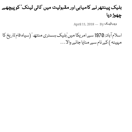
بلیک پینتھر نے کامیابی اور مقبولیت میں ’ٹائی ٹینک‘ کو پیچھے
چھوڑ دیا
ویب ڈیسک
By
April 11, 2018
اسلام آباد: 1970 سے امریکا میں’بلیک ہسٹری منتھ‘ (سیاہ فام تاریخ کا
مہینہ ) کے نام سے منایا جانے والا…