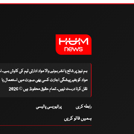
ہم نیوز پر شائع یا نشر ہونے والا مواد ادارتی ٹیم کی کاوش ہے۔ 
مواد کو بغیر پیشگی اجازت کسی بھی صورت میں استعمال یا
نقل کرنا درست نہیں۔ تمام حقوق محفوظ ہیں © 2026
رابطہ کریں
پرائیویسی پالیسی
ہمیں فالو کریں