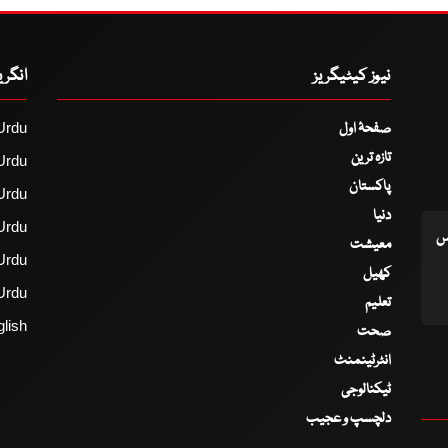
نیوز کیٹیگریز
انگر
صفحۂ اول
Urdu
تازہ ترین
Urdu
پاکستان
Urdu
دنیا
Urdu
اس
معیشت
Urdu
کھیل
Urdu
تعلیم
lish
صحت
انٹرٹینمنٹ
ٹیکنالوجی
دلچسپ و عجیب