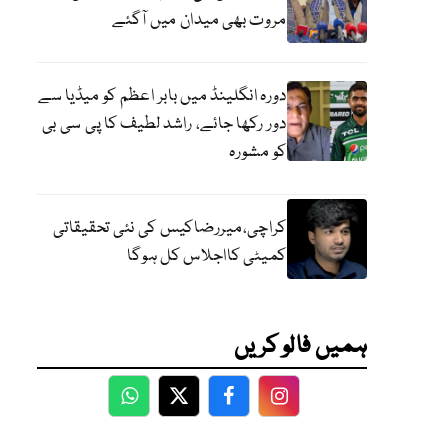
مروت بھی میدان میں آگئے
دورہ انگلینڈ میں بابر اعظم کو میڈیا سے
دور رکھا جائے، راشد لطیف کا پی سی بی
کو مشورہ
کراچی،میررضاکیس کی نئی تحقیقاتی
کمیٹی کااجلاس کل ہوگا
ہمیں فالو کریں
WhatsApp
Twitter
Facebook
Facebook