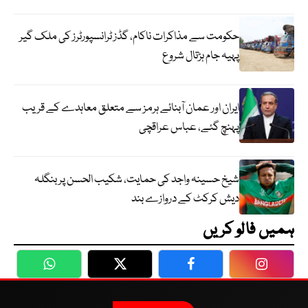
حکومت سے مذاکرات ناکام، گڈز ٹرانسپورٹرز کی ملک گیر
پہیہ جام ہڑتال شروع
ایران اور عمان آبنائے ہرمز سے متعلق معاہدے کے قریب
پہنچ گئے، عباس عراقچی
شیخ حسینہ واجد کی حمایت، شکیب الحسن پر بنگلہ
دیش کرکٹ کے دروازے بند
ہمیں فالو کریں
WhatsApp
Twitter
Facebook
Faceboo