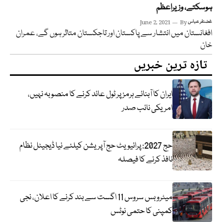
ہوسکتے، وزیراعظم
غضنفر عباس
By
June 2, 2021
افغانستان میں انتشار سے پاکستان اور تاجکستان متاثر ہوں گے، عمران
خان
تازہ ترین خبریں
ایران کا آبنائے ہرمز پر ٹول عائد کرنے کا منصوبہ نہیں،
امریکی نائب صدر
حج 2027: پرائیویٹ حج آپریشن کیلئے نیا ڈیجیٹل نظام
نافذ کرنے کا فیصلہ
میٹرو بس سروس 11 اگست سے بند کرنے کا اعلان، نجی
کمپنی کا حتمی نوٹس