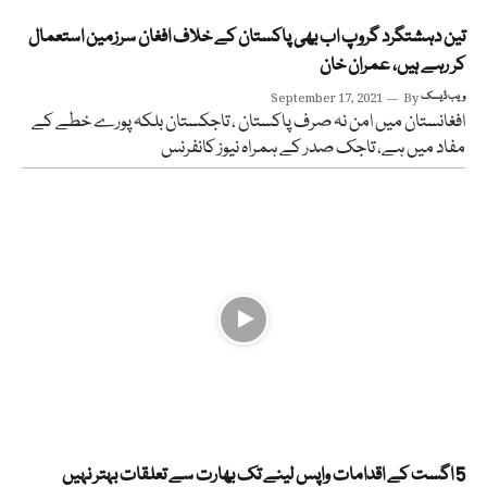
تین دہشتگرد گروپ اب بھی پاکستان کے خلاف افغان سرزمین استعمال
کر رہے ہیں، عمران خان
ویب ڈیسک
By
September 17, 2021
افغانستان میں امن نہ صرف پاکستان ، تاجکستان بلکہ پورے خطے کے
مفاد میں ہے، تاجک صدر کے ہمراہ نیوز کانفرنس
5 اگست کے اقدامات واپس لینے تک بھارت سے تعلقات بہتر نہیں