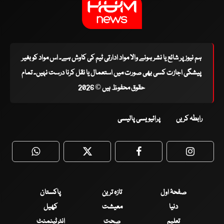
ہم نیوز پر شائع یا نشر ہونے والا مواد ادارتی ٹیم کی کاوش ہے۔ اس مواد کو بغیر
پیشگی اجازت کسی بھی صورت میں استعمال یا نقل کرنا درست نہیں۔ تمام
حقوق محفوظ ہیں © 2026
رابطہ کریں
پرائیویسی پالیسی
WhatsApp
Twitter
Facebook
Faceboo
صفحۂ اول
تازہ ترین
پاکستان
دنیا
معیشت
کھیل
تعلیم
صحت
انٹرٹینمنٹ