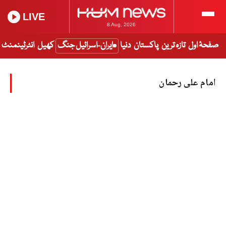
LIVE
8 Aug, 2026
صفحۂ اول
تازہ ترین
پاکستان
دنیا
ایران-اسرائیل جنگ
کھیل
انٹرٹینمنٹ
امام علی رحمان