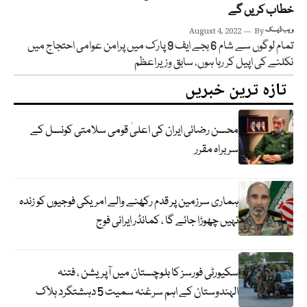
خطاب کریں گے
ویب ڈیسک
By
August 4, 2022
تمام لوگوں سے شام 6 بجے ایف 9 پارک میں پرامن عوامی احتجاج میں
نکلنے کی اپیل کر رہا ہوں، سابق وزیراعظم
تازہ ترین خبریں
محسن رضائی ایران کی اعلیٰ قومی سلامتی کونسل کے
سربراہ مقرر
ہماری سرزمین پر قدم رکھنے والے امریکی فوجیوں کو زندہ
نہیں چھوڑا جائے گا ، کمانڈر ایرانی فوج
سکیورٹی فورسز کا بلوچستان میں آپریشن ، فتنہ
الہندوستان کے اہم سرغنہ سمیت 5 دہشتگرد ہلاک