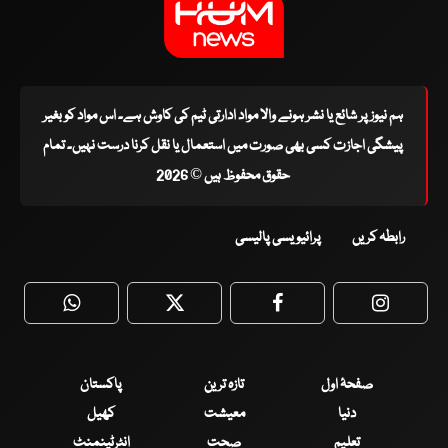
ہم نیوز پر شائع یا نشر ہونے والا مواد ادارتی ٹیم کی کاوش ہے۔ اس مواد کو بغیر
پیشگی اجازت کسی بھی صورت میں استعمال یا نقل کرنا درست نہیں۔ تمام
حقوق محفوظ ہیں © 2026
رابطہ کریں
پرائیویسی پالیسی
WhatsApp
Twitter
Facebook
Faceboo
صفحۂ اول
تازہ ترین
پاکستان
دنیا
معیشت
کھیل
تعلیم
صحت
انٹرٹینمنٹ