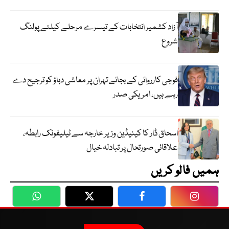
آزاد کشمیر انتخابات کے تیسرے مرحلے کیلئے پولنگ
شروع
فوجی کارروائی کے بجائے تہران پر معاشی دباؤ کو ترجیح دے
رہے ہیں، امریکی صدر
اسحاق ڈار کا کینیڈین وزیر خارجہ سے ٹیلیفونک رابطہ،
علاقائی صورتحال پر تبادلہ خیال
ہمیں فالو کریں
WhatsApp
Twitter
Facebook
Faceboo