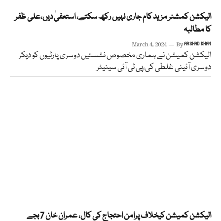
الیکشن کمشنر مزید کام جاری نہیں رکھ سکتے، استعفیٰ دیں،علی ظفر
کا مطالبہ
March 4, 2024
By
ARSHAD KHAN
الیکشن کمیشن نے ہماری مخصوص نشستیں دوسری پارٹیوں کو دیکر
دوسری آئینی غلطی کی،پی ٹی آئی سینیٹر
الیکشن کمیشن کیخلاف پرامن احتجاج کی کال، عمران خان 7 بجے