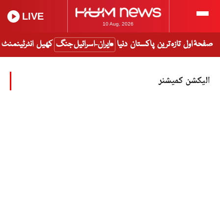
LIVE
10 Aug, 2026
صفحۂ اول
تازہ ترین
پاکستان
دنیا
ایران-اسرائیل جنگ
کھیل
انٹرٹینمنٹ
الیکشن کمیشنر